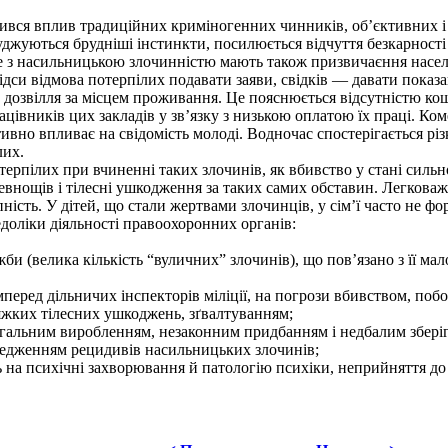
ився вплив традиційних криміногенних чинників, об’єктивних і
джуються брудніші інстинкти, посилюється відчуття безкарності 
 насильницькою злочинністю мають також призвичаєння населення
ідси відмова потерпілих подавати заяви, свідків — давати показ
о дозвілля за місцем проживання. Це пояснюється відсутністю ко
ацівників цих закладів у зв’язку з низькою оплатою їх праці. Ко
ивно впливає на свідомість молоді. Водночас спостерігається рі
лих.
рпілих при вчиненні таких злочинів, як вбивство у стані силь
ревнощів і тілесні ушкодження за таких самих обставин. Легкова
ність. У дітей, що стали жертвами злочинців, у сім’ї часто не 
оліки діяльності правоохоронних органів:
би (велика кількість “вуличних” злочинів), що пов’язано з її м
ред дільничих інспекторів міліції, на погрози вбивством, побої
яжких тілесних ушкоджень, зґвалтуванням;
гальним виробленням, незаконним придбанням і недбалим зберіга
ередженням рецидивів насильницьких злочинів;
на психічні захворювання й патологію психіки, неприйняття до