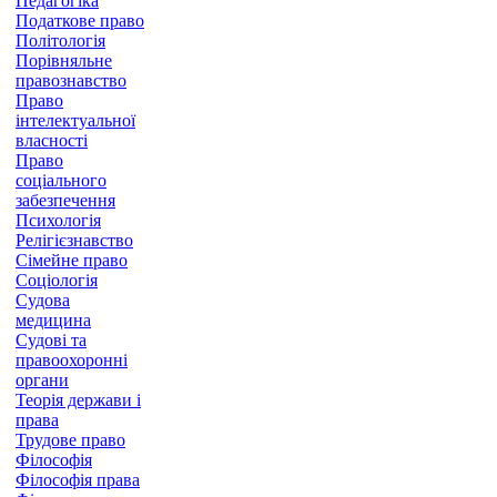
Педагогіка
Податкове право
Політологія
Порівняльне
правознавство
Право
інтелектуальної
власності
Право
соціального
забезпечення
Психологія
Релігієзнавство
Сімейне право
Соціологія
Судова
медицина
Судові та
правоохоронні
органи
Теорія держави і
права
Трудове право
Філософія
Філософія права