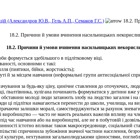
цій (Александров Ю.В., Гель А.П., Семаков Г.С.)
18.2. П
18.2. Причини й умови вчинення насильницьких некорисли
18.2. Причини й умови вчинення насильницьких некорисл
и формується здебільшого в підлітковому віці.
аності, основними є такі:
ля (пиятики, бійки, жорстокість);
і й за місцем навчання (неформальні групи антисоціальної спря
чування за будь-яку ціну, цинічне ставлення до оточуючих, людсь
, ґвалтівника, хулігана починають формуватися у дитини вже у 
обставини молоді люди затаюють злобу на людство загалом і на к
ди ці підлітки намагаються перенести до школи, училища, на ви
втрачаючи залишки моралі, самостверджуються за рахунок зневаги
виробництво — часто не мають реальних важелів впливу на члені
 час навчання або на виробництві, але не в побутовій і дозвіль
нності істотно впливає також макросередовище, соціальний ста
ільстві спричинила зубожіння значної частини населення, безроб
ої культури, нехтування загальнолюдськими цінностями, поглибле