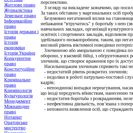
перспективи.
Житлове право
З огляду на викладене зазначимо, що посил
Журналістика
За таких обставин у маргинальних осіб пробу
Земельне право
Безумовно негативний вплив на становище з
Інформаційне
небажання “втручатись" у боротьбу з нею (зв
право
навчальних закладах, організації культурног
Історія держави і
освітніх і спортивних закладів, відпливом пр
права
здебільшого низькопробним, таким, що негат
Історія
високий рівень віктимної поведінки потерпі
економіки
Злочинною або аморальною є поведінка поте
Історія України
оборони, у взаємній бійці, з обґрунтованих 
Конкурентне
злочинів, що створює враження про їх доступ
право
Насильницьким злочинам сприяють такі нед
Конституційне
- недостатній рівень розкритих злочинів;
право
- недоліки в роботі патрульно-постової служ
Кримінальне
кадрів;
право
- непоодинокі випадки нереагування, насампе
Кримінологія
що іноді передують вбивствам, нанесенню т
Культурологія
- недостатня боротьба з розкраданням, неле
Менеджмент
- неефективна діяльність, пов’язана з поп
Міжнародне
- неповнота виявлення осіб, що страждають 
право
Нотаріат
Ораторське
мистецтво