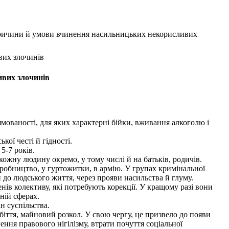
ричини й умови вчинення насильницьких некорисливих
вих злочинів
ивих злочинів
мованості, для яких характерні бійки, вживання алкоголю і
кої честі й гідності.
5-7 років.
ожну людину окремо, у тому числі й на батьків, родичів.
робництво, у гуртожитки, в армію. У групах кримінальної
 до людського життя, через прояви насильства й глуму.
в колективу, які потребують корекції. У кращому разі вони
ній сферах.
н суспільства.
іття, майновий розкол. У свою чергу, це призвело до появи
ння правового нігілізму, втрати почуття соціальної