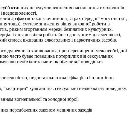
 суб’єктивних передумов вчинення насильницьких злочинів.
і вседозволеності.
 до фактів такої злочинності, страх перед її “могутністю”,
ання тощо), суттєве зниження рівня виховної роботи в
штів, різким згортанням мережі безплатних культурних,
мерціалізація дозвілля робить його доступним для меншості,
зкий сплеск вживання алкогольних і наркотичних засобів,
ного душевного хвилювання, при перевищенні меж необхідної
жною часто буває поведінка потерпілих від сексуальних
формували необхідних навичок обачливої поведінки.
алочисельністю, недостатньою кваліфікацією і плинністю
, “квартирні" хуліганства, сексуально неадекватну поведінку,
нням вогнепальної та холодної зброї;
 них передбачених законом медичних заходів.