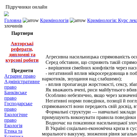
Підручники онлайн
Головна
Кримінологія
Кримінологія: Курс лек
злочинів
Партнери
Авторські
реферати,
дипломні та
Агресивна насильницька спрямованість особ
курсові роботи
Серед обставин, що сприяють такій спрямов
- вирішення сімейних конфліктів через насил
Предмети
- негативний вплив мікросередовища в побут
Аграрне право
наркотиків, знущання над слабшими);
Адміністративне
- вплив пропаганди жорстокості, сексу, збага
право
Як вважають вчені, риси майбутнього вбивці
Банківське
Особливо небезпечно, якщо через зазначені 
право
Негативні норми поведінки, позиції й погля
Господарське
спрямованості вони передають свій досвід, 
право
Формальні структури — навчальні заклади і 
Екологічне
примушують виконувати правила поведінки під
право
Водночас на показники насильницької злочи
Екологія
В Україні соціально-економічна криза в сусп
Етика та
морального вакууму, зниження рівня загальн
Естетика