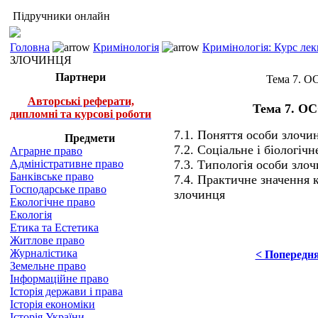
Підручники онлайн
Головна
Кримінологія
Кримінологія: Курс лек
ЗЛОЧИНЦЯ
Партнери
Тема 7. 
Авторські реферати,
Тема 7. 
дипломні та курсові роботи
7.1. Поняття особи злочи
Предмети
7.2. Соціальне і біологічн
Аграрне право
Адміністративне право
7.3. Типологія особи зло
Банківське право
7.4. Практичне значення 
Господарське право
злочинця
Екологічне право
Екологія
Етика та Естетика
Житлове право
Журналістика
< Попередн
Земельне право
Інформаційне право
Історія держави і права
Історія економіки
Історія України