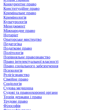
Конкурентне право
Конституційне право
Кримінальне право
Кримінологія
Культурологія
Менеджмент
Міжнародне право
Нотаріат
Ораторське мистецтво
Педагогіка
Податкове право
Політологія
Порівняльне правознавство
Право інтелектуальної власності
Право соціального забезпечення
Психологія
Релігієзнавство
Сімейне право
Соціологія
Судова медицина
Судові та правоохоронні органи
Теорія держави і права
Трудове право
Філософія