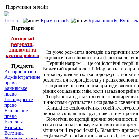
Підручники онлайн
Головна
Кримінологія
Кримінологія: Курс лек
Партнери
Авторські
реферати,
дипломні та
Існуюче розмаїття поглядів на причини злоч
курсові роботи
соціологічний і біологічний (біопсихологічни
Перший напрям — це соціологічні теорії, що
Предмети
Видатний кримінолог Т. Мор визначив причи
Аграрне право
приватну власність, яка породжує глибокий а
Адміністративне
розвиток ця теорія дістала у працях засновни
право
Соціологічне пояснення природи злочинності 
Банківське
різких соціальних змін, коли загальноприйня
право
Теорія аномії дістала значного поширення н
Господарське
цінностями суспільства і соціально схвалени
право
Близькі до соціологічних теорій культуроло
Екологічне
окремих соціальних груп, навчанням протипр
право
Біологічні концепції причин злочинності в 
Екологія
тільки на початковому етапі своїх досліджень
Етика та
вітчизняній та російській). Більшість прихил
Естетика
соціально-біологічними залежно від того, я
Житлове право