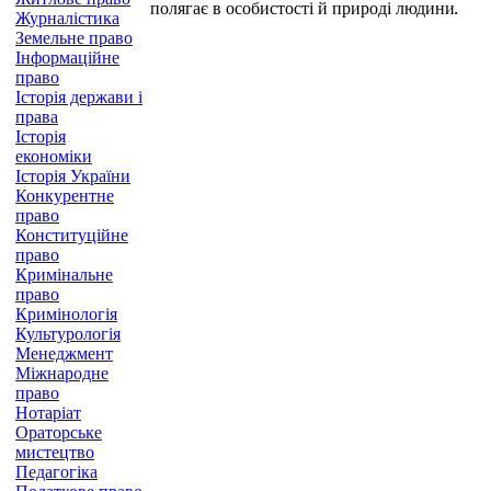
полягає в особистості й природі людини
.
Журналістика
Земельне право
Інформаційне
право
Історія держави і
права
Історія
економіки
Історія України
Конкурентне
право
Конституційне
право
Кримінальне
право
Кримінологія
Культурологія
Менеджмент
Міжнародне
право
Нотаріат
Ораторське
мистецтво
Педагогіка