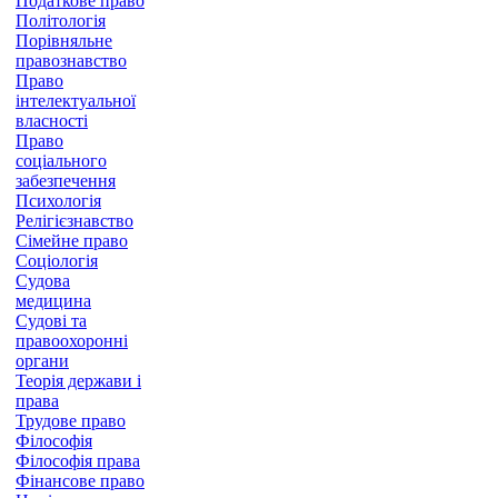
Податкове право
Політологія
Порівняльне
правознавство
Право
інтелектуальної
власності
Право
соціального
забезпечення
Психологія
Релігієзнавство
Сімейне право
Соціологія
Судова
медицина
Судові та
правоохоронні
органи
Теорія держави і
права
Трудове право
Філософія
Філософія права
Фінансове право