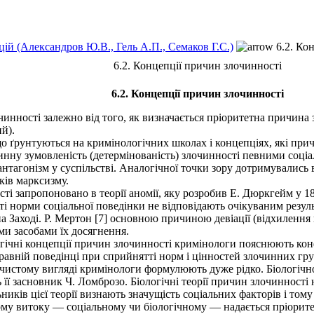
цій (Александров Ю.В., Гель А.П., Семаков Г.С.)
6.2. Ко
6.2. Концепції причин злочинності
6.2. Концепції причин злочинності
инності залежно від того, як визначається пріоритетна причина
й).
 ґрунтуються на кримінологічних школах і концепціях, які прич
нну зумовленість (детермінованість) злочинності певними соц
нтагонізм у суспільстві. Аналогічної точки зору дотримувались 
ків марксизму.
запропоновано в теорії аномії, яку розробив Е. Дюркгейм у 1897
ті норми соціальної поведінки не відповідають очікуваним резул
а Заході. Р. Мертон [7] основною причиною девіації (відхилення
ми засобами їх досягнення.
гічні концепції причин злочинності кримінологи пояснюють кон
авній поведінці при сприйнятті норм і цінностей злочинних гру
чистому вигляді кримінологи формулюють дуже рідко. Біологічно
 її засновник Ч. Ломброзо. Біологічні теорії причин злочинності
ьників цієї теорії визнають значущість соціальних факторів і том
кому витоку — соціальному чи біологічному — надається пріорите