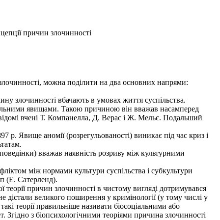
нцепції причин злочинності
 злочинності, можна поділити на два основних напрями:
ину злочинності вбачають в умовах життя суспільства.
іальними явищами. Такою причиною він вважав насамперед
відомі вчені Т. Компанелла, Д. Верас і Ж. Мельє. Подальший
 р. Явище аномії (розрегульованості) виникає під час криз і
ьтатам.
 поведінки) вважав наявність розриву між культурними
фліктом між нормами культури суспільства і субкультури
п (Е. Сатерленд).
ї теорії причин злочинності в чистому вигляді дотримувався
 не дістали великого поширення у кримінології (у тому числі у
у такі теорії правильніше називати біосоціальними або
т. Згідно з біопсихологічними теоріями причина злочинності