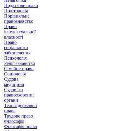
Педагогіка
Податкове право
Політологія
Порівняльне
правознавство
Право
інтелектуальної
власності
Право
соціального
забезпечення
Психологія
Релігієзнавство
Сімейне право
Соціологія
Судова
медицина
Судові та
правоохоронні
органи
Теорія держави і
права
Трудове право
Філософія
Філософія права