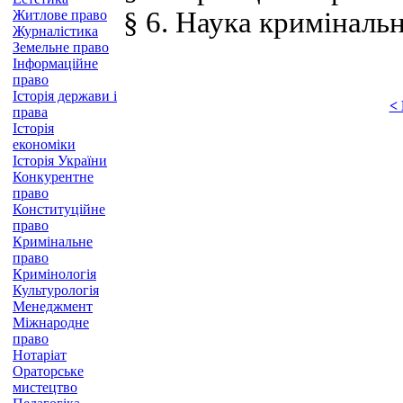
§ 6. Наука криміналь
Житлове право
Журналістика
Земельне право
Інформаційне
право
Історія держави і
<
права
Історія
економіки
Історія України
Конкурентне
право
Конституційне
право
Кримінальне
право
Кримінологія
Культурологія
Менеджмент
Міжнародне
право
Нотаріат
Ораторське
мистецтво