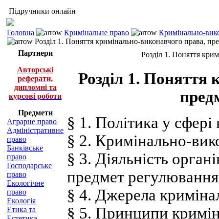
Підручники онлайн
Головна
Кримінальне право
Кримінально-вико
Розділ 1. Поняття кримінально-виконавчого права, пре
Партнери
Розділ 1. Поняття крим
Авторські
Розділ 1. Поняття
реферати,
дипломні та
предм
курсові роботи
Предмети
§ 1. Політика у сфер
Аграрне право
Адміністративне
§ 2. Кримінально-вик
право
Банківське
§ 3. Діяльність орган
право
Господарське
предмет регулювання
право
Екологічне
§ 4. Джерела криміна
право
Екологія
§ 5. Принципи кримі
Етика та
Естетика