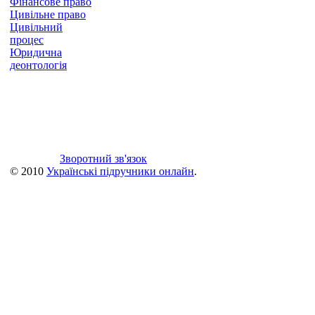
Фінансове право
Цивільне право
Цивільний
процес
Юридична
деонтологія
Зворотний зв'язок
© 2010
Українські підручники онлайн
.