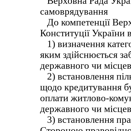
Верховна Рада Украї
самоврядування
До компетенції Верх
Конституції України 
1) визначення категор
яким здійснюється за
державного чи місце
2) встановлення піль
щодо кредитування б
оплати житлово-кому
державного чи місце
3) встановлення прав
Стороною правовідно