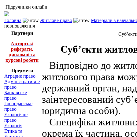
Підручники онлайн
Головна
Житлове право
Матеріали з навчальн
повноваження
Партнери
Суб’єкти
Авторські
Суб’єкти житлов
реферати,
дипломні та
курсові роботи
Відповідно до житло
Предмети
житлового права мож
Аграрне право
Адміністративне
державний орган, на
право
Банківське
заінтересований суб’
право
Господарське
юридична особи).
право
Екологічне
Специфіка житлових 
право
Екологія
окрема їх частина, ос
Етика та
Естетика