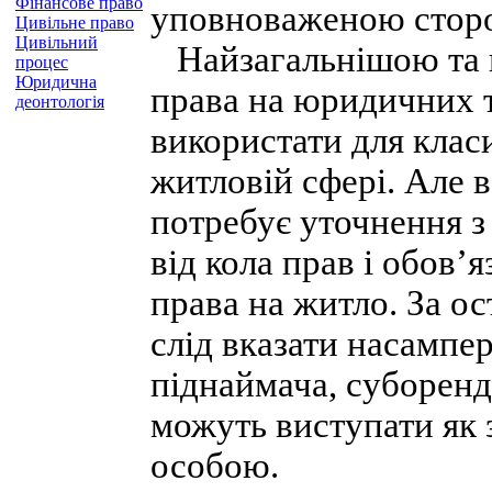
Фінансове право
уповноваженою сторон
Цивільне право
Цивільний
Найзагальнішою та в
процес
Юридична
права на юридичних т
деонтологія
використати для класи
житловій сфері. Але в
потребує уточнення з 
від кола прав і обов’
права на житло. За о
слід вказати насампе
піднаймача, суборенд
можуть виступати як
особою.