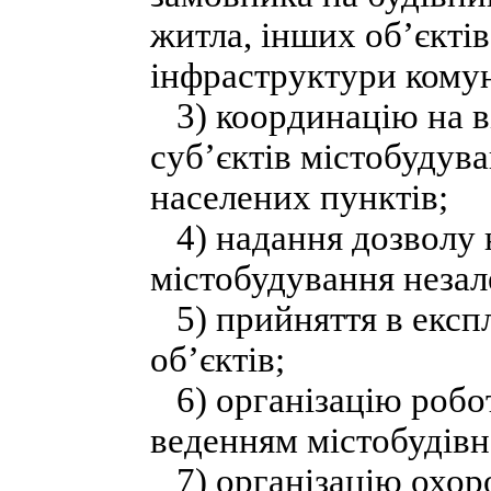
житла, інших об’єктів
інфраструктури комун
3) координацію на ві
суб’єктів містобудув
населених пунктів;
4) надання дозволу 
містобудування незал
5) прийняття в експ
об’єктів;
6) організацію роботи
веденням містобудівн
7) організацію охоро