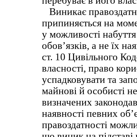
перебуває в його влас
Виникає правоздатні
припиняється на моме
у можливості набуття
обов’язків, а не їх на
ст. 10 Цивільного Ко
власності, право ко
успадковувати та запо
майнові й особисті не
визначених законодав
наявності певних об’
правоздатності можли
що виник на підставі