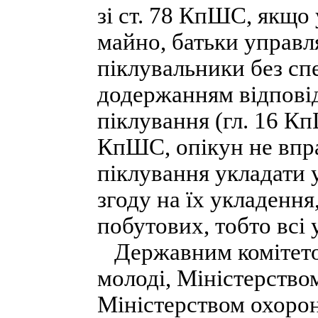
зі ст. 78 КпШС, якщо 
майно, батьки управл
піклувальники без спе
додержанням відпові
піклування (гл. 16 Кп
КпШС, опікун не впра
піклування укладати 
згоду на їх укладення
побутових, тобто всі 
Державним комітетом 
молоді, Міністерством
Міністерством охорон