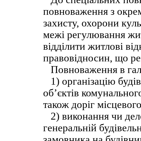
повноваження з окрем
захисту, охорони кул
межі регулювання жит
відділити житлові ві
правовідносин, що р
Повноваження в галу
1) організацію будів
об’єктів комунальног
також доріг місцевого
2) виконання чи деле
генеральній будівельн
замовника на будівни