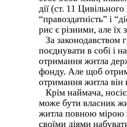
дії (ст. 11 Цивільного
“правоздатність” і “д
рис є різними, але їх
За законодавством г
поєднувати в собі і на
отримання житла дер
фонду. Але щоб отрим
отримання житла він 
Крім наймача, носіє
може бути власник жи
житла повною мірою м
своїми діями набуват