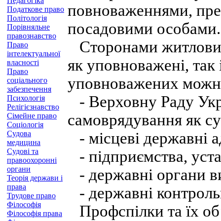
Педагогіка
повноваженнями, пре
Податкове право
Політологія
посадовими особами.
Порівняльне
правознавство
Сторонами житлових
Право
інтелектуальної
як уповноважені, так 
власності
Право
уповноважених можна
соціального
забезпечення
- Верховну Раду Укр
Психологія
Релігієзнавство
самоврядування як су
Сімейне право
Соціологія
Судова
- місцеві державні ад
медицина
Судові та
- підприємства, устан
правоохоронні
органи
- державні органи ви
Теорія держави і
права
- державні контрольн
Трудове право
Філософія
Профспілки та їх об
Філософія права