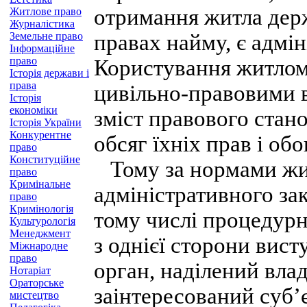
отримання житла дер
Житлове право
Журналістика
Земельне право
правах найму, є адмі
Інформаційне
право
Користування житлом
Історія держави і
права
цивільно-правовими в
Історія
економіки
зміст правового стан
Історія України
Конкурентне
обсяг їхніх прав і обо
право
Конституційне
Тому за нормами жит
право
Кримінальне
адміністративного за
право
Кримінологія
тому числі процедурн
Культурологія
Менеджмент
з однієї сторони ви
Міжнародне
право
орган, наділений вл
Нотаріат
Ораторське
заінтересований суб’
мистецтво