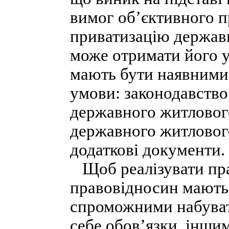
вимог об’єктивного п
приватизацію державн
може отримати його у
мають бути наявними 
умови: законодавство
державного житловог
державного житлового
додаткові документи.
Щоб реалізувати прав
правовідносин мають 
спроможними набувати
себе обов’язки, інши