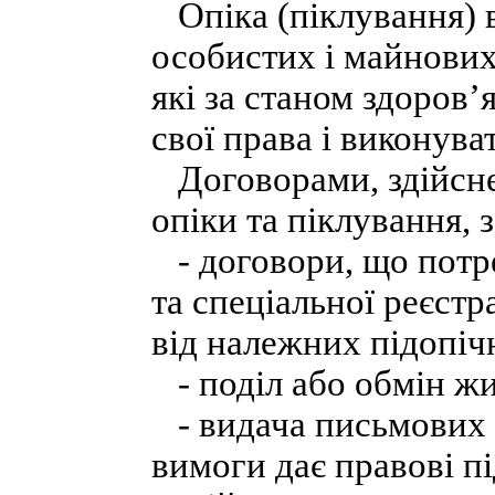
Опіка (піклування) в
особистих і майнових 
які за станом здоров
свої права і виконува
Договорами, здійсне
опіки та піклування, з
- договори, що потр
та спеціальної реєстр
від належних підопіч
- поділ або обмін жи
- видача письмових 
вимоги дає правові п