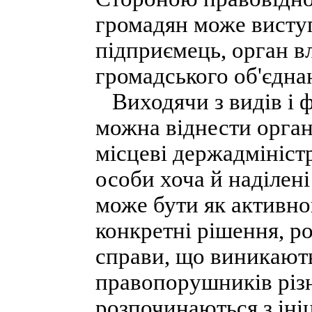
громадян може висту
підприємець, орган вл
громадського об'єдна
Виходячи з видів і ф
можна віднести орган
місцеві держадміністр
особи хоча й наділен
може бути як активно
конкретні рішення, р
справи, що виникають
правопорушників різн
розпочинаються з ініц