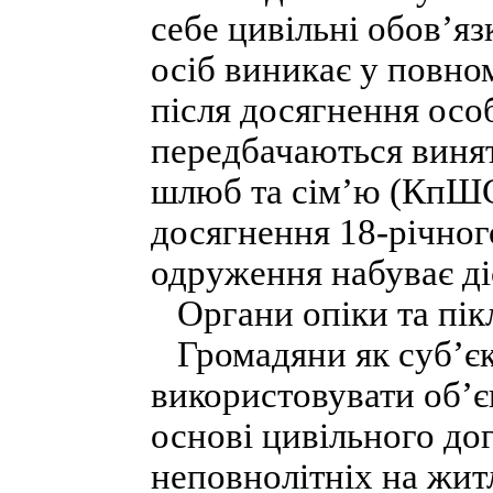
себе цивільні обов’яз
осіб виникає у повном
після досягнення осо
передбачаються винят
шлюб та сім’ю (КпШС
досягнення 18-річног
одруження набуває ді
Органи опіки та пік
Громадяни як суб’єк
використовувати об’є
основі цивільного до
неповнолітніх на житл