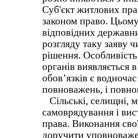
Суб'єкт житлових пра
законом право. Цьому
відповідних державни
розгляду таку заяву ч
рішення. Особливіст
органів виявляється 
обов’язків є водночас
повноважень, і повно
Сільські, селищні, м
самоврядування і вис
права. Виконання св
доручити уповноваже