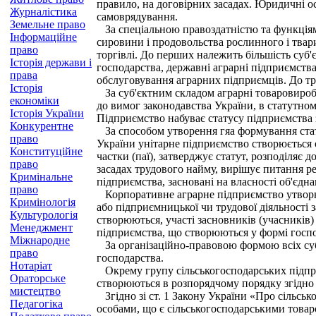
правило, на договірних засадах. Юридичні о
Журналістика
самоврядування.
Земельне право
За спеціальною правоздатністю та функціями
Інформаційне
сировини і продовольства рослинного і твари
право
торгівлі. До перших належить більшість суб'
Історія держави і
господарства, державні аграрні підприємства
права
обслуговування аграрних підприємців. До тре
Історія
За суб'єктним складом аграрні товаровиробни
економіки
до вимог законодавства України, в статутном
Історія України
Підприємство набуває статусу підприємства з
Конкурентне
За способом утворення гяа формування стату
право
України унітарне підприємство створюється 
Конституційне
частки (паї), затверджує статут, розподіляє
право
засадах трудового найму, вирішує питання рео
Кримінальне
підприємства, засновані на власності об'єдна
право
Корпоративне аграрне підприємство утворюєт
Кримінологія
або підприємницької чи трудової діяльності 
Культурологія
створюються, участі засновників (учасників)
Менеджмент
підприємства, що створюються у формі господ
Міжнародне
За організаційно-правовою формою всіх суб'
право
господарства.
Нотаріат
Окрему групу сільськогосподарських підприє
Ораторське
створюються в розпорядчому порядку згідно
мистецтво
Згідно зі ст. 1 Закону України «Про сільс
Педагогіка
особами, що є сільськогосподарськими товар