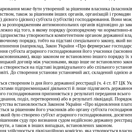
одарювання може бути утворений за рішенням власника (власникі
ством, також за рішенням інших органів, організацій і громадян 
я) дієвого (дієвих) суб'єкта (суб'єктів) господарювання. Вони 
я за розпорядженням антимонопольних органів відповідно до зако
залежно від того, в якому порядку (розпорядчому чи нормативно-
підприємства утворюються компетентним органом державної влади
чному порядку, тобто на підставі спеціального закону, який виз
ипинення (наприклад, Закон України «Про фермерське господарс
ння суб'єкта аграрного господарювання його учасники (засновн
засновниками), якщо законом не встановлено іншого порядку їх
ицький договір між учасниками, якщо інше не встановлено законо
а створюється на підставі індивідуального або спільного устано
повіті. До створення установи установчий акт, складений однією
я створеним із дня його державної реєстрації (ч. 4 ст. 87 ЦК У
уб'єктами підприємницької діяльності й лише підлягають державно
ного господарювання припиняється у результаті передання всього
нання, поділ, перетворення) або в результаті ліквідації. Поряд
рутства встановлюється Законом України «Про відновлення плат
ться за рішенням його учасників або органу суб'єкта господарю
на який було створено суб'єкт аграрного господарювання, досягне
рішенням суду про визнання судом недійсною державну реєстраці
нути, а також в інших випадках, встановлених законом.
ня здійснюється ліквідаційною комісією, яка утворюється власн