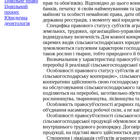
Цивільне право
прав та обов'язків). Відповідно до цього во
Цивільний
банків, печатку зі своїм найменуванням та і
процес
майнові та особисті немайнові права, дати о
Юридична
державна реєстрація, з моменту якої юридичн
деонтологія
Специфіка правового статусу суб'єктів агра
земельних, трудових, організаційно-управлін
індивідуальну визнченість Для кожної конкре
окремих видів сільськогосподарських юридич
зумовлюються галузевим характером господар
також рослин і тварин, тобто природного й 
Визначальним у характеристиці правосуб'єктн
переробці й реалізації сільськогосподарської
Особливості правового статусу суб'єктів аг
сільськогосподарську кооперацію», сільськог
кооперативи здійснюють свою господарську д
на обслуговування сільськогосподарського та
поділяються на переробні, заготівельно-збут
рослинництва, тваринництва, лісівництва та
Особливість правосуб'єктності аграрних під
об'єднання насамперед робочої сили, а не кап
Особливості правосуб'єктності сільськогосп
сільськогосподарської продукції обумовлює 
внутрішнього трудового розпорядку. Договір
продукції, на підставі якого здійснюється де
Створення і ліквідація суб'єктів аграрного 