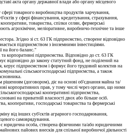
ставі акта органу державної влади або органу місцевого
у сфері товарного виробництва продуктів харчування,
б'єктів у сфері фінансування, кредитування, страхування,
 кооперативи, товариства, спілки селян, фермерські
нюють агрохімічне, меліоративне, виробничо-технічне та інше
стора. Згідно зі ст. 63 ГК підприємство, створене відповідно
знається підприємством з іноземними інвестиціями.
ї на його баланс."
а корпоративні підприємства. Відповідно до ст. 63 ГК
ує відповідно до закону статутний фонд, не поділений на
ься, керує підприємством і формує його трудовий колектив на
 комунальні сільськогосподарські підприємства, а також
засновника.
рішенням (договором), діє на основі об'єднання майна та/
снові корпоративних прав, у тому числі через органи, що ними
сільськогосподарські кооперативні підприємства,
сновані на приватній власності двох або більше осіб.
а, кооперативи, господарські товариства та фермерські
міну від інших суб'єктів аграрного господарювання,
сцевого самоврядування.
м є юридична особа, створена фізичними та/або юридичними
майнових пайових внесків для спільної виробничої діяльності