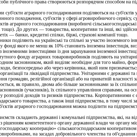
соби публічного права створюються розпорядчим способом на під
 суб'єкти аграрного господарювання поділяються на суб'єктів 
нного походження, суб'єктів у сфері агровиробничого сервісу, су
єктів аграрного господарювання (виробничі сільськогосподарські
 тощо). До других — товариства, кооперативи та інші, які здійс
тіх — банки, кредитні спілки, біржі, страхові компанії тощо.
ки поділяють на українські та спільні за участю іноземного інве
у фонді якого не менш як 10% становить іноземна інвестиція, ви
 іноземними інвестиціями із дня зарахування іноземної інвестиці
тного фонду аграрних товаровиробників поділяють на унітарні т
одним засновником, який виділяє необхідне для того майно, форм
 доходи, безпосередньо або через керівника, який ним призначаєт
рганізації та ліквідації підприємства. Унітарними є державні та
ння громадян, релігійної організації або на приватній власності 
ься, як правило, двома або більше засновниками за їх спільним 
засновників (учасників), їх спільного управління справами, на о
 у розподілі доходів та ризиків підприємства. Корпоративними є 
арського товариства, а також інші підприємства, в тому числі за
єктів аграрного господарювання можна поділити на підприємств
мств складають державні і комунальні підприємства, які, на від
 з рішенням компетентного органу державної влади чи органу мі
ькогосподарську кооперацію» сільськогосподарським кооперативо
овиробниками, на засадах добровільного членства та об'єднання 