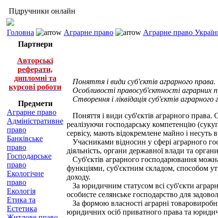
Підручники онлайн
Головна
Аграрне право
Аграрне право Україн
Партнери
Авторські
реферати,
дипломні та
Поняття і види суб'єктів аграрного права.
курсові роботи
Особливості правосуб'єктності аграрних п
Створення і ліквідація суб'єктів аграрного
Предмети
Аграрне право
Поняття і види суб'єктів аграрного права. 
Адміністративне
реалізуючи господарську компетенцію (сукупн
право
сервісу, мають відокремлене майно і несуть 
Банківське
Учасниками відносин у сфері аграрного госп
право
діяльність, органи державної влади та орган
Господарське
Суб'єктів аграрного господарювання можна 
право
функціями, суб'єктним складом, способом ут
Екологічне
доходу.
право
За юридичним статусом всі суб'єкти аграрно
Екологія
особисте селянське господарство для задовол
Етика та
За формою власності аграрні товаровиробники
Естетика
юридичних осіб приватного права та юридичн
Житлове право