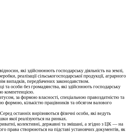
ідносин, які здійснююють господарську діяльність на землі,
робки, реалізації сільськогосподарської продукції, аграрного
крім випадків, передбачених законодавством.
і та особи без громадянства, які здійснюють господарську
ою компетенцією.
тусом, за формою власності, спеціальною правоздатністю та
ою формою, кількістю працівників та обсягом валового
еред останніх вирізняються фізичні особи, які ведуть
шки якої реалізуються на ринках.
ватні, колективні, державні та змішані, а згідно з ЦК — на
го права створюються на підставі установчих документів, як