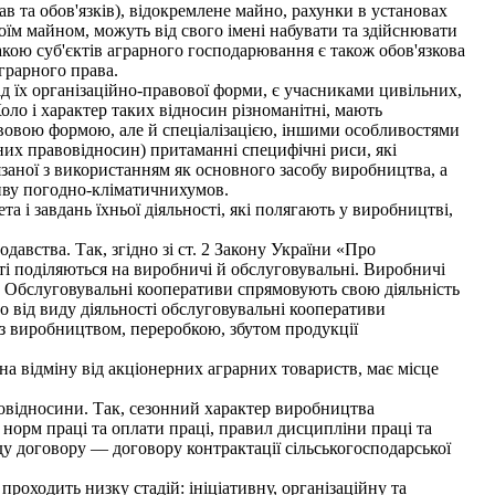
в та обов'язків), відокремлене майно, рахунки в установах
оїм майном, можуть від свого імені набувати та здійснювати
акою суб'єктів аграрного господарювання є також обов'язкова
аграрного права.
д їх організаційно-правової форми, є учасниками цивільних,
оло і характер таких відносин різноманітні, мають
правовою формою, але й спеціалізацією, іншими особливостями
них правовідносин) притаманні специфічні риси, які
заної з використанням як основного засобу виробництва, а
ливу погодно-кліматичнихумов.
 і завдань їхньої діяльності, які полягають у виробництві,
вства. Так, згідно зі ст. 2 Закону України «Про
сті поділяються на виробничі й обслуговувальні. Виробничі
. Обслуговувальні кооперативи спрямовують свою діяльність
о від виду діяльності обслуговувальні кооперативи
і з виробництвом, переробкою, збутом продукції
а відміну від акціонерних аграрних товариств, має місце
вовідносини. Так, сезонний характер виробництва
норм праці та оплати праці, правил дисципліни праці та
у договору — договору контрактації сільськогосподарської
роходить низку стадій: ініціативну, організаційну та