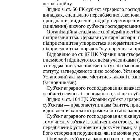
легалізаційну.
Згідно зі ст. 56 ГК суб'єкт аграрного госп
випадках, спеціально передбачених законодав
приєднання, виділення, поділу, перетворенн
(виділення) діючого суб'єкта господарюванн
Організаційна стадія має свої відмінності 
підприємництва. Державні унітарні аграрні 
підприємництва утворюється в нормативно-яво
підприємництва, порядок їх утворення та пр
Відповідно до ст. 87 ЦК України для створе
письмово і підписуються всіма учасниками (
затверджений учасниками статут або засновн
статуту, затвердженого цією особою. Установ
Установчий акт може міститись також і в за
(засновниками).
Суб'єкт аграрного господарювання вважаєтьс
особисті селянські господарства, які не є с
Згідно зі ст. 104 ЦК України суб'єкт аграр
суб'єктам — правонаступникам (злиття, приєд
відновлення їх платоспроможності або банк
Суб'єкт аграрного господарювання ліквідує
тому числі у зв'язку із закінченням строку, 
передбачених установчими документами; за 
його створення порушення, які не можна усу
Ліквідація суб'єкта аграрного господарюван