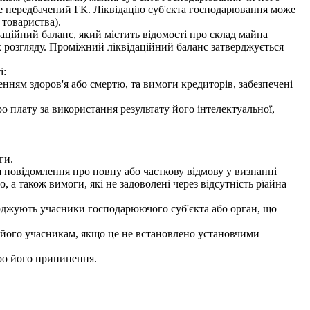
не передбачений ГК. Ліквідацію суб'єкта господарювання може
 товариства).
аційний баланс, який містить відомості про склад майна
їх розгляду. Проміжний ліквідаційний баланс затверджується
і:
ням здоров'я або смертю, та вимоги кредиторів, забезпечені
 плату за використання результату його інтелектуальної,
ги.
 повідомлення про повну або часткову відмову у визнанні
 а також вимоги, які не задоволені через відсутність рїайна
ерджують учасники господарюючого суб'єкта або орган, що
його учасникам, якщо це не встановлено установчими
ро його припинення.