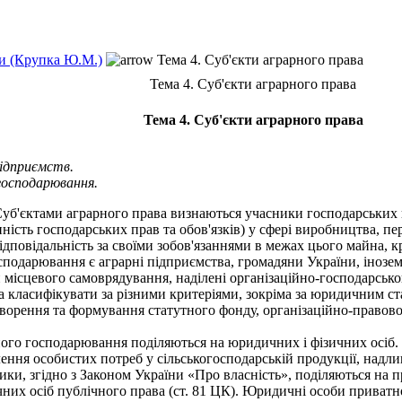
и (Крупка Ю.М.)
Тема 4. Суб'єкти аграрного права
Тема 4. Суб'єкти аграрного права
Тема 4. Суб'єкти аграрного права
ідприємств.
 господарювання.
Суб'єктами аграрного права визнаються учасники господарських в
ість господарських прав та обов'язків) у сфері виробництва, пере
відповідальність за своїми зобов'язаннями в межах цього майна, 
одарювання є аграрні підприємства, громадяни України, іноземц
и місцевого самоврядування, наділені організаційно-господарськ
класифікувати за різними критеріями, зокріма за юридичним ста
ворення та формування статутного фонду, організаційно-правов
го господарювання поділяються на юридичних і фізичних осіб. С
ення особистих потреб у сільськогосподарській продукції, надли
, згідно з Законом України «Про власність», поділяються на при
их осіб публічного права (ст. 81 ЦК). Юридичні особи приватно