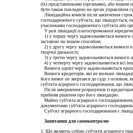
(їх) представниками (органами), або іншим 
бути також покладено на орган управління су
Ліквідаційна комісія після закінчення стро
господарюючого суб'єкта, що ліквідується, п
учасниками господарюючого суб'єкта або орг
У разі ліквідації платоспроможної юридичної
1) у першу чергу задовольняються вимоги що
заставою чи іншим способом;
2) у другу чергу задовольняються вимоги пра
творчої діяльності;
3) у третю чергу задовольняються вимоги що
4) у четверту чергу задовольняються всі інш
Вимоги однієї черги задовольняються пропо
Вимоги кредиторів, які не визнані ліквідац
його вимог не звертався до суду з позовом, в
суб'єкта аграрного господарювання, що лік
Після завершення розрахунків із кредиторам
прийняв рішення про його ліквідацію.
Майно суб'єкта аграрного господарювання, 
документами суб'єкта аграрного господарюв
Суб'єкт аграрного господарювання є ліквід
Запитання для самоконтролю
1. Що являють собою суб'єкти аграрного пра