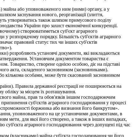
в) майна або уповноваженого ним (ними) органу, а у
шляхом заснування нового, реорганізації (злиття,
можуть утворюватись також шляхом примусового поділу
нодавства України про захист економічної конкуренції.
явочному) створюватиметься суб'єкт аграрного
 у розпорядчому порядку. Більшість суб'єктів аграрного
начає правовий статус тих чи інших суб'єктів
тво»).
ики) розробляють установчі документи, які викладаються
 затвердження. Установчим документом товариства є
м. Товариство, створене однією особою, діє на підставі
вчого акта, складеного засновником (засновниками).
 або кількома особами, може бути скасований засновником
країни). Правила державної реєстрації не поширюються на
му обліку за місцем їх розташування.
 свого майна, прав та обов'язків іншим господарюючим
ок припинення суб'єктів аграрного господарювання у процесі
оспроможності боржника або визнання його банкрутом».
вання, уповноваженого на це установчими документами, в
нням мети, для якої його створено, а також в інших випадках,
ю суб'єкта аграрного господарювання через допущені під час
иком (власниками) майна суб'єкта господарювання чи його