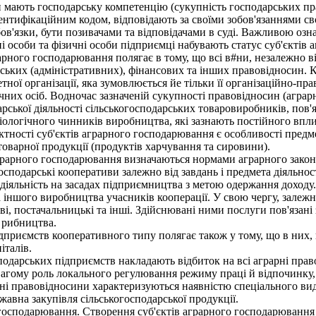
ни мають господарську компетенцію (сукупність господарських пра
дентифікаційним кодом, відповідають за своїми зобов'язаннями св
бов'язки, бути позивачами та відповідачами в суді. Важливою озн
і особи та фізичні особи підприємці набувають статус суб'єктів 
рного господарювання полягає в тому, що всі в#ни, незалежно ві
ських (адміністративних), фінансових та інших правовідносин. К
тної організації, яка зумовлюється йе тільки її організаційно-
них осіб. Водночас зазначеній сукупності правовідносин (аграр
ської діяльності сільськогосподарських товаровиробників, пов'я
біологічного чинників виробництва, які зазнають постійного вп
ості суб'єктів аграрного господарювання є особливості предмета
 товарної продукції (продуктів харчування та сировини).
рарного господарювання визначаються нормами аграрного законода
осподарські кооперативи залежно від завдань і предмета діяльно
іяльність на засадах підприємництва з метою одержання доходу
 іншого виробництва учасників кооперації. У свою чергу, залежн
ові, постачальницькі та інші. Здійснювані ними послуги пов'язан
 рибництва.
приємств кооперативного типу полягає також у тому, що в них, н
італів.
одарських підприємств накладають відбиток на всі аграрні пра
вагому роль локального регулювання режиму праці й відпочинку, 
ні правовідносини характеризуються наявністю спеціального вид
ржавна закупівля сільськогосподарської продукції.
господарювання. Створення суб'єктів аграрного господарювання п