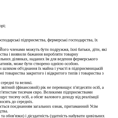
рі;
подарські підприємства, фермерські господарства, їх
го членами можуть бути подружжя, їхні батьки, діти, які
дарства і виявили бажання виробляти товарну
ельних ділянках, наданих їм для ведення фермерського
ративів, може бути створено однією особою.
шляхом об'єднання їх майна і участі в підприємницькій
 товариства закритого і відкритого типів і товариства з
середні та великі.
звітний (фінансовий) рік не перевищує п'ятдесяти осіб, а
ої п'ятистам тисячам євро. Великими підприємствами
є тисячу осіб, а обсяг валового доходу від реалізації
носять до середніх.
ється поєднанням загальних ознак, притаманний Усім
цтва.
 обов'язки) і дієздатність (здатність набувати цивільних