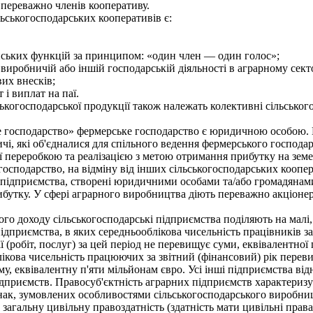
 переважно членів кооперативу.
ськогосподарських кооперативів є:
ських функцій за принципом: «один член — один голос»;
 виробничій або іншій господарській діяльності в аграрному секто
их внесків;
і виплат на паї.
господарської продукції також належать колективні сільськогос
 господарство» фермерське господарство є юридичною особою. Йо
одичі, які об'єдналися для спільного ведення фермерського госпо
її переробкою та реалізацією з метою отримання прибутку на зем
 господарство, на відміну від інших сільськогосподарських коопе
дприємства, створені юридичними особами та/або громадянами 
бутку. У сфері аграрного виробництва діють переважно акціонерні
о доходу сільськогосподарські підприємства поділяють на малі, 
ідприємства, в яких середньооблікова чисельність працівників за 
ції (робіт, послуг) за цей період не перевищує суми, еквівалентн
ікова чисельність працюючих за звітний (фінансовий) рік перевищу
уму, еквівалентну п'яти мільйонам євро. Усі інші підприємства від
дприємств. Правосуб'єктність аграрних підприємств характеризу
нак, зумовлених особливостями сільськогосподарського виробни
альну цивільну правоздатність (здатність мати цивільні права та