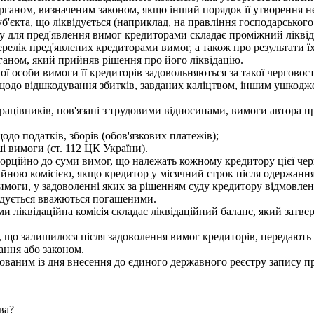
органом, визначеним законом, якщо інший порядок її утворення 
б'єкта, що ліквідується (наприклад, на правління господарського
ку для пред'явлення вимог кредиторами складає проміжний ліквід
ерелік пред'явлених кредиторами вимог, а також про результати 
аном, який прийняв рішення про його ліквідацію.
 особи вимоги її кредиторів задовольняються за такої черговост
до відшкодування збитків, завданих каліцтвом, іншим ушкоджен
цівників, пов'язані з трудовими відносинами, вимоги автора про
до податків, зборів (обов'язкових платежів);
і вимоги (ст. 112 ЦК України).
рційно до суми вимог, що належать кожному кредитору цієї чер
ійною комісією, якщо кредитор у місячний строк після одержання
имоги, у задоволенні яких за рішенням суду кредитору відмовлено,
відується вважються погашеними.
и ліквідаційна комісія складає ліквідаційний баланс, який затв
що залишилося після задоволення вимог кредиторів, передають 
ання або законом.
ованим із дня внесення до єдиного державного реєстру запису п
ва?