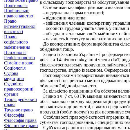
Податкове право
в сільському господарстві та обслуговування
Політологія
Основними кваліфікаційними ознаками сіль
Порівняльне
- недержавна форма власності;
правознавство
- відносини членства;
Право
- здійснення членами кооперативу управлін
інтелектуальної
- особиста трудова участь членів у спільній
власності
- об'єднання членами своїх майнових пайов
Право
- наявність інституту кооперативних виплат 
соціального
До кооперативних форм виробництва сільсько
забезпечення
об'єднання тощо.
Психологія
Згідно із Законом України «Про фермерське
Релігієзнавство
досягли 14-річного віку, інші члени сім'ї, р
Сімейне право
сільськогосподарську продукцію, займатися 
Соціологія
господарства, згідно із законом. Фермерське
Судова
Господарськими товариствами визнаються пі
медицина
діяльності товариства з метою одержання при
Судові та
обмеженої відповідальністю.
правоохоронні
За кількістю працівників Фа обсягом валовог
органи
Згідно з ч. 7 ст. 63 ГК малими визнаються п
Теорія держави і
обсяг валового доходу від реалізації продук
права
визнаються підприємстві, в яких середньообл
Трудове право
продукції (робіт, послуг) за рік перевищує с
Філософія
Особливості правосуб'єктності аграрних пі
Філософія права
суб'єктам господарювання, і специфічних оз
Фінансове право
Суб'єкти аграрного господарювання мають заг