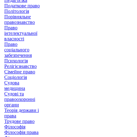
Педагогіка
Податкове право
Політологія
Порівняльне
правознавство
Право
інтелектуальної
власності
Право
соціального
забезпечення
Психологія
Релігієзнавство
Сімейне право
Соціологія
Судова
медицина
Судові та
правоохоронні
органи
Теорія держави і
права
Трудове право
Філософія
Філософія права