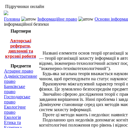
Підручники онлайн
Головна
Інформаційне право
Основи інформац
інформаційної безпеки
Партнери
Авторські
реферати,
дипломні та
Названі елементи основ теорії організації з
курсові роботи
— теорії організації захисту інформації в а
відомо, інженерно-технологічний аспект поє
Предмети
"інженерно-технікотехнологічний").
Аграрне право
Будь-яка загальна теорія вважається науково
Адміністративне
чином, щоб претендувати на статус науковост
право
Враховуючи міжгалузевий характер теорії ор
Банківське
фізики. Це зумовлено безпосереднім предмет
право
Звичайно сферою дослідження теорії є практ
Господарське
завдання вирішення їх. Нині проблема і зав
право
Домінуюче становище серед цих методів маю
Екологічне
систем захисту інформації.
право
Проте ці методи мають і недоліки: наявніст
Екологія
Подоланню цих недоліків допомагає когнітол
Етика та
когнітологічні положення про рівень і віднос
Естетика