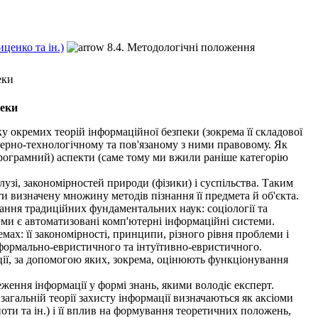
ценко та ін.)
8.4. Методологічні положення
еки
пеки
у окремих теорій інформаційної безпеки (зокрема її складової
енерно-технологічному та пов'язаному з ними правовому. Як
програмний) аспекти (саме тому ми вжили раніше категорію
узі, закономірностей природи (фізики) і суспільства. Таким
ти визначену множину методів пізнання її предмета й об'єкта.
ання традиційних фундаментальних наук: соціології та
ми є автоматизовані комп'ютерні інформаційні системи.
ах: її закономірності, принципи, різного рівня проблеми і
 формально-евристичного та інтуїтивно-евристичного.
ії, за допомогою яких, зокрема, оцінюють функціонування
ження інформації у формі знань, якими володіє експерт.
агальній теорії захисту інформації визначаються як аксіоми
ноти та ін.) і її вплив на формування теоретичних положень,