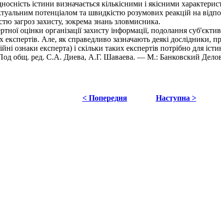
. Відносність істини визначається кількісними і якісними характе
ктуальним потенціалом та швидкістю розумових реакцій на відпові
істю загроз захисту, зокрема знань зловмисника.
тної оцінки організації захисту інформації, подолання суб'єкти
ох експертів. Але, як справедливо зазначають деякі дослідники,
йні ознаки експерта) і скільки таких експертів потрібно для іст
д общ. ред. С.А. Диева, А.Г. Шаваева. — М.: Банковский Делово
< Попередня
Наступна >