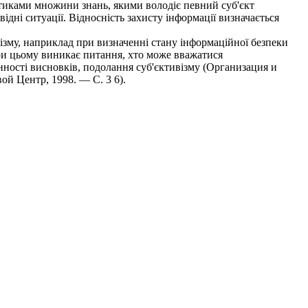
ристиками множини знань, якими володіє певний суб'єкт
дні ситуації. Відносність захисту інформації визначається
візму, наприклад при визначенні стану інформаційної безпеки
 при цьому виникає питання, хто може вважатися
инності висновків, подолання суб'єктивізму (Организация и
й Центр, 1998. — С. 3 6).