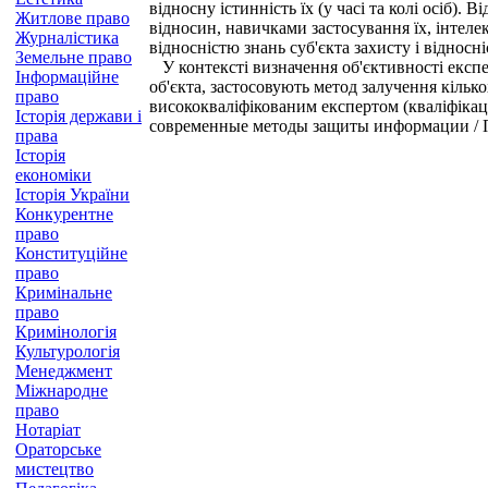
відносну істинність їх (у часі та колі осіб)
Житлове право
відносин, навичками застосування їх, інтеле
Журналістика
відносністю знань суб'єкта захисту і відносн
Земельне право
У контексті визначення об'єктивності експер
Інформаційне
об'єкта, застосовують метод залучення кільк
право
висококваліфікованим експертом (кваліфікаці
Історія держави і
современные методы защиты информации / По
права
Історія
економіки
Історія України
Конкурентне
право
Конституційне
право
Кримінальне
право
Кримінологія
Культурологія
Менеджмент
Міжнародне
право
Нотаріат
Ораторське
мистецтво