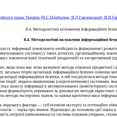
ійного права України (B.C.Цимбалюк, В.Д.Гавловський, В.В.Гри
8.4. Методологічні положення інформаційної безп
8.4. Методологічні положення інформаційної без
ахисту інформації зумовлюють необхідність формування і розвитк
втоматизованих системах) у таких аспектах: організаційному, інж
днує взаємопов'язані технічний (апаратний) та алгоритмічний (
ю, якщо вона має чітко визначені методи пізнання предметної гал
і, загальна теорія організації інформаційної безпеки повинна ма
ганізації інформаційної безпеки, в ній поєднуються методи пізн
ом теорії: людино-машинними (соціотехнічними) системами, яки
ика захисту інформації в автоматизованих (комп'ютерних) систем
дання формалізують переважно за допомогою методів евристики:
ть методи експертних оцінок та оцінки критичної маси інформац
ь людського фактора — суб'єктивізм експерта та потенційне обме
огія — наука про знання. Відповідно до положень цієї науки в з
ність ентропії (невизначеності) системи пізнання (людини, спіль