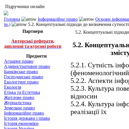
Підручники онлайн
Головна
Інформаційне право
Основи інформац
ін.)
5.2. Концептуальні підходи до визначення сутності 
Партнери
5.2. Концептуальні підходи 
Авторські реферати,
5.2. Концептуальн
дипломні та курсові роботи
зміст
Предмети
Аграрне право
5.2.1. Сутність інф
Адміністративне право
Банківське право
(феноменологічний
Господарське право
5.2.2. Аспекти інф
Екологічне право
Екологія
5.2.3. Культура по
Етика та Естетика
відносин
Житлове право
Журналістика
5.2.4. Культура ін
Земельне право
реалізації їх
Інформаційне право
Історія держави і права
Історія економіки
Історія України