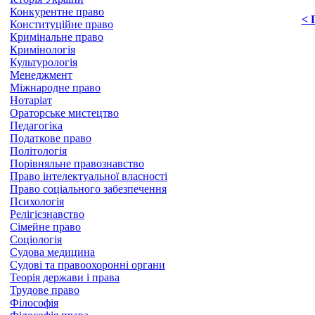
Конкурентне право
< 
Конституційне право
Кримінальне право
Кримінологія
Культурологія
Менеджмент
Міжнародне право
Нотаріат
Ораторське мистецтво
Педагогіка
Податкове право
Політологія
Порівняльне правознавство
Право інтелектуальної власності
Право соціального забезпечення
Психологія
Релігієзнавство
Сімейне право
Соціологія
Судова медицина
Судові та правоохоронні органи
Теорія держави і права
Трудове право
Філософія