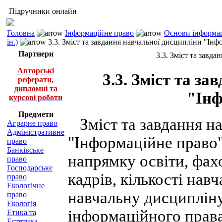
Підручники онлайн
Головна
Інформаційне право
Основи інформац
ін.)
3.3. Зміст та завдання навчальної дисципліни "Ін
Партнери
3.3. Зміст та завд
Авторські
3.3. Зміст та з
реферати,
дипломні та
"Інф
курсові роботи
Предмети
Зміст та завдання н
Аграрне право
Адміністративне
"Інформаційне право"
право
Банківське
напрямку освіти, фах
право
Господарське
кадрів, кількості нав
право
Екологічне
навчальну дисципліну
право
Екологія
інформаційного права
Етика та
Естетика