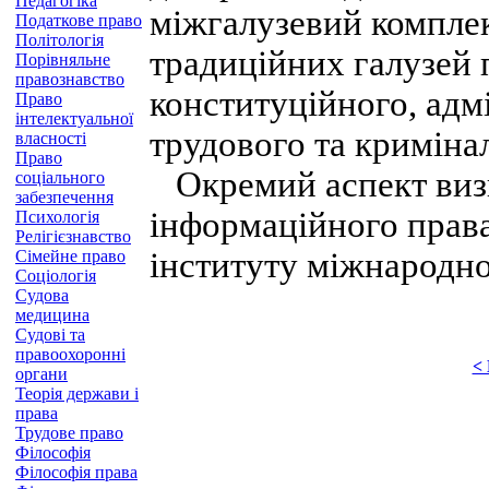
Педагогіка
міжгалузевий комплек
Податкове право
Політологія
традиційних галузей 
Порівняльне
правознавство
конституційного, адмі
Право
інтелектуальної
трудового та криміна
власності
Право
Окремий аспект виз
соціального
забезпечення
інформаційного права
Психологія
Релігієзнавство
інституту міжнародно
Сімейне право
Соціологія
Судова
медицина
Судові та
правоохоронні
<
органи
Теорія держави і
права
Трудове право
Філософія
Філософія права