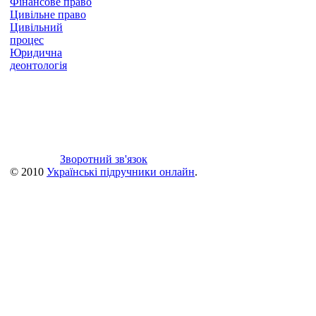
Фінансове право
Цивільне право
Цивільний
процес
Юридична
деонтологія
Зворотний зв'язок
© 2010
Українські підручники онлайн
.