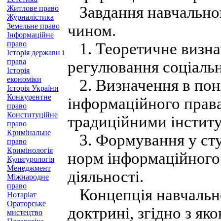
Завдання навчальног
Житлове право
Журналістика
Земельне право
чином.
Інформаційне
право
1. Теоретичне визна
Історія держави і
права
регулювання соціаль
Історія
економіки
2. Визначення в поня
Історія України
Конкурентне
інформаційного права
право
Конституційне
традиційними інститу
право
Кримінальне
3. Формування у сту
право
Кримінологія
норм інформаційного 
Культурологія
Менеджмент
діяльності.
Міжнародне
право
Концепція навчальног
Нотаріат
Ораторське
доктрині, згідно з я
мистецтво