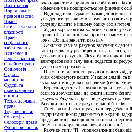
Податкове право
законодавством юридична особа може відкрит
Політологія
обмеження не поширюється на фізичних осіб, 
Порівняльне
Відповідно до терміну розміщення коштів на
правознавство
укладеного договору, в якому визначають ст
Право
рахунку клієнта в іншому банку або з поточн
інтелектуальної
У договорі обов'язково зазначається сума, н
власності
процентів за депозитом; проценти можуть сп
Право
року) або при закритті рахунку.
соціального
Оскільки саме за рахунок залучених депозит
забезпечення
заінтересовані у розширенні кола клієнтів, я
Психологія
депозитних рахунків. Деякі банки відкривают
Релігієзнавство
заінтересовані в залученні додаткових ресур
Сімейне право
депозитами громадян.
Соціологія
Поточні та депозитні рахунки можуть відкрив
Судова
яких обліковують кошти У національній та в
медицина
оскільки є вигідним і для банків (скорочуєть
Судові та
Кореспондентські рахунки відкриваються бан
правоохоронні
банк за дорученням і на кошти іншого банку,
органи
рахунки. Рахунки лоро - це рахунки, що відк
Теорія держави і
Рахунки ностро - це рахунки даної банківськ
права
Спеціальний режим рахунків передбачений д
Трудове право
підприємницькою діяльністю в Україні, від
Філософія
представництвом юридичної особи - нерезиде
Філософія права
нормативно-правовими актами операції.
Фінансове право
Рахунки типу "П" уповноважений банк відкр