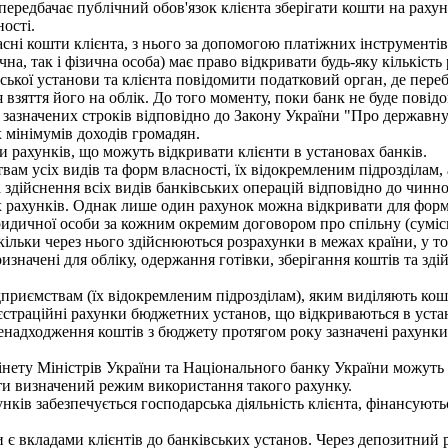
 передбачає публічний обов'язок клієнта зберігати кошти на рахун
ності.
і кошти клієнта, з нього за допомогою платіжних інструментів п
на, так і фізична особа) має право відкривати будь-яку кількість 
ської установи та клієнта повідомити податковий орган, де переб
 взяття його на облік. До того моменту, поки банк не буде повід
 зазначених строків відповідно до Закону України "Про державну
 мінімумів доходів громадян.
рахунків, що можуть відкривати клієнти в установах банків.
м усіх видів та форм власності, їх відокремленим підрозділам, 
а здійснення всіх видів банківських операцій відповідно до чинн
х рахунків. Однак лише один рахунок можна відкривати для форм
ридичної особи за кожним окремим договором про спільну (сумісн
ільки через нього здійснюються розрахунки в межах країни, у том
значені для обліку, одержання готівки, зберігання коштів та зд
иємствам (їх відокремленим підрозділам), яким виділяють кошт
єстраційні рахунки бюджетних установ, що відкриваються в уста
надходження коштів з бюджету протягом року зазначені рахунки
інету Міністрів України та Національного банку України можуть
ти визначений режим використання такого рахунку.
в забезпечується господарська діяльність клієнта, фінансуються
.
є вкладами клієнтів до банківських установ. Через депозитний ра