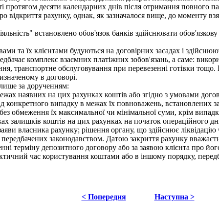
ті протягом десяти календарних днів після отримання повного па
про відкриття рахунку, однак, як зазначалося вище, до моменту вз
яльність" встановлено обов'язок банків здійснювати обов'язкову і
и та їх клієнтами будуються на договірних засадах і здійснюють
едбачає комплекс взаємних платіжних зобов'язань, а саме: викор
ння, транспортне обслуговування при перевезенні готівки тощо. 
визначеному в договорі.
лише за дорученням:
ежах наявних на цих рахунках коштів або згідно з умовами дого
ід конкретного випадку в межах їх повноважень, встановлених з
з обмеження їх максимальної чи мінімальної суми, крім випадк
жах залишків коштів на цих рахунках на початок операційного дн
аяви власника рахунку; рішення органу, що здійснює ліквідацію 
, передбачених законодавством. Датою закриття рахунку вважаєтьс
ні терміну депозитного договору або за заявою клієнта про його
ктичний час користування коштами або в іншому порядку, перед
< Попередня
Наступна >