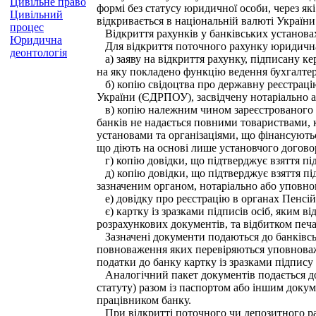
Цивільне право
формі без статусу юридичної особи, через як
Цивільний
відкривається в національній валюті України
процес
Відкриття рахунків у банківських установах
Юридична
Для відкриття поточного рахунку юридична 
деонтологія
а) заяву на відкриття рахунку, підписану к
на яку покладено функцію ведення бухгалтерс
б) копію свідоцтва про державну реєстрацію
України (ЄДРПОУ), засвідчену нотаріально а
в) копію належним чином зареєстрованого ст
банків не надається повними товариствами,
установами та організаціями, що фінансуютьс
що діють на основі лише установчого договор
г) копію довідки, що підтверджує взяття пі
д) копію довідки, що підтверджує взяття пі
зазначеним органом, нотаріально або уповн
е) довідку про реєстрацію в органах Пенсі
є) картку із зразками підписів осіб, яким 
розрахункових документів, та відбитком печ
Зазначені документи подаються до банківськ
повноваження яких перевіряються уповноваже
податки до банку картку із зразками підпису 
Аналогічний пакет документів подається до 
статуту) разом із паспортом або іншим доку
працівником банку.
При відкритті поточного чи депозитного ра