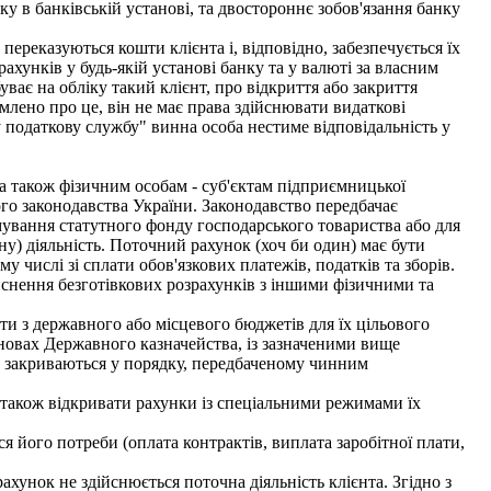
ку в банківській установі, та двостороннє зобов'язання банку
ереказуються кошти клієнта і, відповідно, забезпечується їх
рахунків у будь-якій установі банку та у валюті за власним
уває на обліку такий клієнт, про відкриття або закриття
омлено про це, він не має права здійснювати видаткові
 податкову службу" винна особа нестиме відповідальність у
а також фізичним особам - суб'єктам підприємницької
ого законодавства України. Законодавство передбачає
ування статутного фонду господарського товариства або для
у) діяльність. Поточний рахунок (хоч би один) має бути
у числі зі сплати обов'язкових платежів, податків та зборів.
ійснення безготівкових розрахунків з іншими фізичними та
и з державного або місцевого бюджетів для їх цільового
новах Державного казначейства, із зазначеними вище
 закриваються у порядку, передбаченому чинним
 також відкривати рахунки із спеціальними режимами їх
 його потреби (оплата контрактів, виплата заробітної плати,
хунок не здійснюється поточна діяльність клієнта. Згідно з