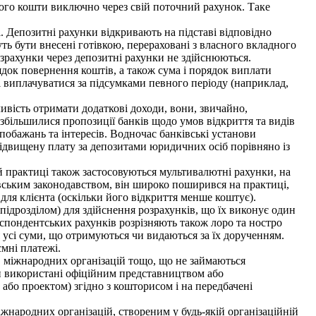
ого кошти виключно через свій поточний рахунок. Таке
. Депозитні рахунки відкривають на підставі відповідно
ть бути внесені готівкою, перераховані з власного вкладного
озрахунки через депозитні рахунки не здійснюються.
ядок повернення коштів, а також сума і порядок виплати
і виплачуватися за підсумками певного періоду (наприклад,
ивість отримати додаткові доходи, вони, звичайно,
о збільшилися пропозиції банків щодо умов відкриття та видів
 побажань та інтересів. Водночас банківські установи
 підвищену плату за депозитами юридичних осіб порівняно із
ій практиці також застосовуються мультивалютні рахунки, на
івським законодавством, він широко поширився на практиці,
і для клієнта (оскільки його відкриття менше коштує).
ідрозділом) для здійснення розрахунків, що їх виконує один
еспондентських рахунків розрізняють також лоро та ностро
 усі суми, що отримуються чи видаються за їх дорученням.
ємні платежі.
 міжнародних організацій тощо, що не займаються
и використані офіційним представництвом або
бо проектом) згідно з кошторисом і на передбачені
ародних організацій, створеним у будь-якій організаційній