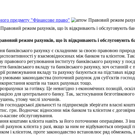
ьного предмету "Фінансове право"
Правовий режим рахунк
Правовий режим рахунків, що їх відкривають і обслуговують бан
авовий режим рахунків, що їх відкривають і обслуговують б
я банківського рахунку є складними за своєю правовою природо
испозитивності у взаємовідносинах між банком та клієнтом. Такі 
у правового регулювання інституту банківського рахунку у поєд
тя банківського вкладу та банківського рахунку, хоч останній є
рії розмежування вкладу та рахунку базуються на підставах відк
 з умовами законодавства (поточний рахунок для суб'єктів господ
икористання коштів на таких рахунках тощо.
розрахунки за готівку. Це невигідно з економічних позицій, оск
рацією для центрального банку. Так, застосування безготівковог
рушень, утому числі злочинів.
 господарської діяльності та підприємців зберігати власні кошт
0 тис. грн. Водночас відносини між банком та клієнтом є договір
во-касове обслуговування.
ня коштами клієнта навіть за його поточними операціями. З інш
рахунок клієнта у разі, якщо за ним не відбуваються операції п
ком і клієнтом, проте законодавство встановлює ряд обмежень, в