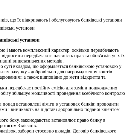
ів, що їх відкривають і обслуговують банківські установи
ківські установи
анківські установи
ю і мають комплексний характер, оскільки передбачають
відносини передбачають наявність прав та обов'язків усіх їх
нанні вищезазначених методів.
 по суті вкладом, що оформляється банківською установою у
риття рахунку - добровільно для нагромадження коштів
арювання); а також відповідно до мети відкриття та
ільки передбачає постійну емісію для заміни пошкоджених
о обігу збільшує можливості проведення всебічного контролю
и понад встановлені ліміти в установах банків; проводити
ними і виникають на підставі добровільно поданої клієнтом
ого боку, законодавство встановлює право банку в
ротягом 3 місяців.
казівок, заборон стосовно вкладів. Договір банківського