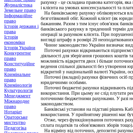
рахунку - це складана правова категорія, яка
Журналістика
і клієнта на умовах консенсуальності та плат
Земельне право
На банківському рахунку обліковуються власн
Інформаційне
безготівковий обіг. Кожний клієнт (як юридич
право
бажанням. Разом з тим існує обов'язок банків
Історія держави і
банківського рахунку в триденний термін для
права
операції за рахунком клієнта. При порушенні
Історія
вигляді штрафу в розмірі 20 неоподаткованих
економіки
Чинне законодавство України визначає види 
Історія України
Поточні рахунки відкриваються підприємства
Конкурентне
діяльності для зберігання грошових коштів т
право
можливість відкриття двох і більше поточни
Конституційне
ведення спільної діяльності без утворення ю
право
відкритий у національній валюті України, оск
Кримінальне
Поточні (вкладні) рахунки фізичних осіб при
право
юридичними особами.
Кримінологія
Поточні бюджетні рахунки відкривають підпр
Культурологія
використання. При цьому не слід плутати ре
Менеджмент
поточними бюджетними рахунками. У разі не
Міжнародне
законодавством.
право
Банківські установи на підставі рішень Каб
Нотаріат
використання. У прийнятому рішенні має бу
Ораторське
Отже, через функціонування поточних рахункі
мистецтво
сплата податків та обов'язкових зборів тощо)
Педагогіка
На відміну від поточних, депозитні рахунки 