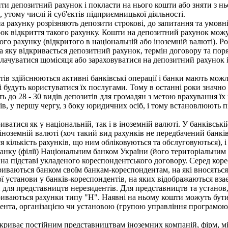
и депозитний рахунок і покласти на нього кошти або зняти з нь
утому числі й суб'єктів підприємницької діяльності.
 рахунку розрізняють депозити строкові, до запитання та умовні
рок відкриття такого рахунку. Кошти на депозитний рахунок можу
ого рахунку (відкритого в національній або іноземній валюті). Р
а яку відкривається депозитний рахунок, термін договору та пор
лачуватися щомісяця або зараховуватися на депозитний рахунок 
ів здійснюються активні банківські операції і банки мають можл
кі будуть користуватися їх послугами. Тому в останні роки значн
ь до 28 - 30 видів депозитів для громадян з метою врахування їх
сів, у першу чергу, з боку юридичних осіб, і тому встановлюють
атися як у національній, так і в іноземній валюті. У банківськ
 іноземній валюті (хоч такий вид рахунків не передбачений банк
ся кількість рахунків, що ним обліковуються та обслуговуються), 
ку (філії) Національним банком України (його територіальним п
 на підставі укладеного кореспондентського договору. Серед кор
риваються банком своїм банкам-кореспондентам, на які вносяться
ої установи у банків-кореспондентів, на яких відображаються вза
ля представництв нерезидентів. Для представництв та установ,
криваються рахунки типу "Н". Наявні на ньому кошти можуть бут
нта, організацією чи установою (групою управління програмою а
иває постійним представництвам іноземних компаній, фірм, міжн