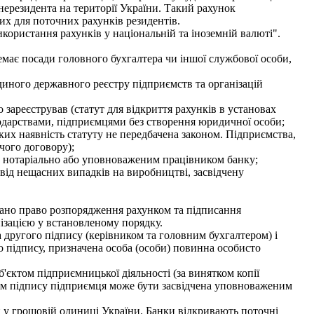
нерезидента на території України. Такий рахунок
их для поточних рахунків резидентів.
ористання рахунків у національній та іноземній валюті".
емає посади головного бухгалтера чи іншої службової особи,
диного державного реєстру підприємств та організацій
зареєстрував (статут для відкриття рахунків в установах
одарствами, підприємцями без створення юридичної особи;
ких наявність статуту не передбачена законом. Підприємства,
чого договору);
, нотаріально або уповноваженим працівником банку;
від нещасних випадків на виробництві, засвідчену
адано право розпорядження рахунком та підписання
нізацією у встановленому порядку.
 другого підпису (керівником та головним бухгалтером) і
о підпису, призначена особа (особи) повинна особисто
'єктом підприємницької діяльності (за винятком копії
зком підпису підприємця може бути засвідчена уповноваженим
 у грошовій одиниці України. Банки відкривають поточні