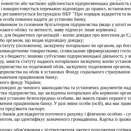
і повністю або частково здійснюється підприємницька діяльність 
 і використовується переважно відповідно до правил, встановлен
 регламентується Інструкцією НБУ "Про порядок відкриття та вик
особа повинна надати до установи банку.
ерівником та головним бухгалтером підприємства (якщо у штаті н
ького обліку та звітності, заяву підписує лише керівник);
, для бюджетних організацій - копію довідки про внесення до Є
бо органом, що видав відповідну довідку;
атуту (положення), засвідчену нотаріально чи органом, що його 
 командитними товариствами, селянськими (фермерськими) госп
я з бюджету; іншими суб'єктами підприємницької діяльності, у я
у, замість статуту надають нотаріально засвідчену копію установ
дприємства на податковий облік, засвідчену податковим органом
дприємства на облік в установах Фонду соціального страхування 
оваженим працівником банку;
йного фонду України;
відповідно до чинного законодавства та установчих документів н
атки підприємства, що засвідчена нотаріально або керівною орга
ої установи безпосередньо особами, які мають право першого та
ним працівником банку. У разі зміни особи (осіб), яка має прав
та пред'явити паспорт.
банків для відкриття поточного рахунку і фізичною особою - суб
ментом, що ідентифікує зазначеного громадянина. Картка із зра
хунку обов'язковим є підтвердження джерел походження готівки