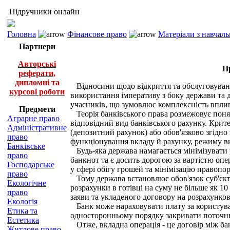
Підручники онлайн
Головна
Фінансове право
Матеріали з навчал
Партнери
Авторські
Пр
реферати,
дипломні та
Відносини щодо відкриття та обслуговуванн
курсові роботи
використання імперативу з боку держави та д
учасників, що зумовлює комплексність вплив
Предмети
Теорія банківського права розмежовує понят
Аграрне право
відповідний вид банківського рахунку. Крите
Адміністративне
(депозитний рахунок) або обов'язково згідно
право
функціонування вкладу й рахунку, режиму в
Банківське
Будь-яка держава намагається мінімізувати 
право
банкнот та є досить дорогою за вартістю опе
Господарське
у сфері обігу грошей та мінімізацію правопо
право
Тому держава встановлює обов'язок суб'єктів
Екологічне
розрахунки в готівці на суму не більше як 1
право
заяви та укладеного договору на розрахунко
Екологія
Банк може нараховувати плату за користуван
Етика та
односторонньому порядку закривати поточний 
Естетика
Отже, вкладна операція - це договір між бан
Житлове право