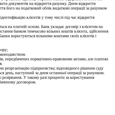
кета документів на відкриття рахунку. Днем відкриття
яття його на податковий облік видаткові операції за рахунком
дентифікацію клієнтів у тому числі під час відкриття
ся на платній основі. Банк укладає договір з клієнтом на
истання банком тимчасово вільних коштів клієнта, здійснення
Банки користуються вільними коштами своїх клієнтів і
вору;
аконодавством.
ів, передбачених нормативно-правовими актами, але платежі
я.
чи реорганізацію підприємства; відповідного рішення суду
я день, наступний за днем останньої операції за рахунком.
 розірвання. У такому разі проценти за користування
баченому договором.