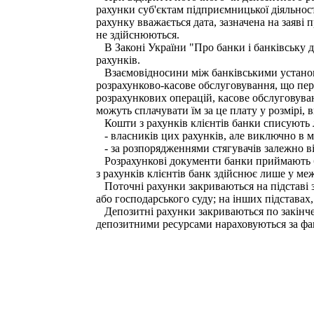
рахунки суб'єктам підприємницької діяльнос
рахунку вважається дата, зазначена на заяві 
не здійснюються.
В Законі України "Про банки і банківську ді
рахунків.
Взаємовідносини між банківськими установам
розрахунково-касове обслуговування, що пер
розрахункових операцій, касове обслуговува
можуть сплачувати їм за це плату у розмірі, 
Кошти з рахунків клієнтів банки списують 
- власників цих рахунків, але виключно в м
- за розпорядженнями стягувачів залежно в
Розрахункові документи банки приймають бе
з рахунків клієнтів банк здійснює лише у ме
Поточні рахунки закриваються на підставі з
або господарського суду; на інших підставах
Депозитні рахунки закриваються по закінчен
депозитними ресурсами нараховуються за фа