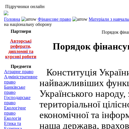
Підручники онлайн
Головна
Фінансове право
Матеріали з навчал
на національну оборону
Партнери
Порядок фіна
Авторські
Порядок фінансу
реферати,
дипломні та
курсові роботи
Предмети
Конституція України
Аграрне право
Адміністративне
найважливіших функц
право
Банківське
Українського народу, 
право
Господарське
територіальної цілісн
право
Екологічне
економічної та інформ
право
Екологія
наша держава, врахов
Етика та
Естетика