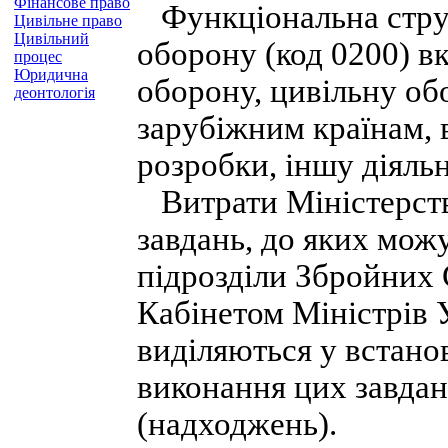
Фінансове право
Функціональна струк
Цивільне право
Цивільний
оборону (код 0200) в
процес
Юридична
оборону, цивільну об
деонтологія
зарубіжним країнам, в
розробки, іншу діяльн
Витрати Міністерств
завдань, до яких можу
підрозділи Збройних 
Кабінетом Міністрів 
виділяються у встано
виконання цих завдан
(надходжень).