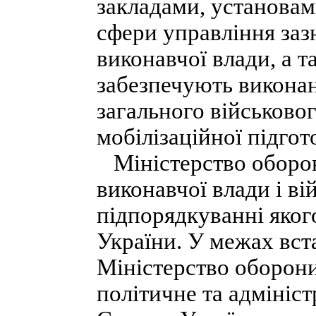
закладами, установами
сфери управління заз
виконавчої влади, а т
забезпечують виконан
загального військовог
мобілізаційної підгото
Міністерство оборон
виконавчої влади і ві
підпорядкуванні яког
України. У межах вс
Міністерство оборони
політичне та адмініс