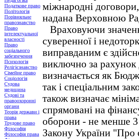
Педагогіка
міжнародні договори, 
Податкове право
Політологія
надана Верховною Ра
Порівняльне
правознавство
Враховуючи значенн
Право
інтелектуальної
суверенної і недотор
власності
Право
виправданим є здійсн
соціального
забезпечення
виключно за рахунок
Психологія
Релігієзнавство
визначається як Бюдж
Сімейне право
Соціологія
Судова
так і спеціальним за
медицина
Судові та
також визначає мінім
правоохоронні
органи
спрямовані на фінанс
Теорія держави і
права
оборони - не менше 3
Трудове право
Філософія
Закону України "Про 
Філософія права