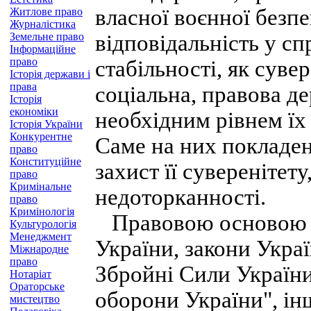
власної воєнної безп
Житлове право
Журналістика
Земельне право
відповідальність у с
Інформаційне
право
стабільності, як суве
Історія держави і
права
соціальна, правова д
Історія
економіки
необхідним рівнем їх 
Історія України
Конкурентне
Саме на них покладен
право
Конституційне
захист її суверенітету
право
Кримінальне
недоторканності.
право
Кримінологія
Правовою основою о
Культурологія
Менеджмент
України, закони Укра
Міжнародне
право
Збройні Сили України
Нотаріат
Ораторське
оборони України", інш
мистецтво