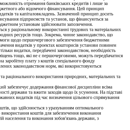
 можливість отримання банківських кредитів і лише за
джетного або відомчого фінансування. Цей принцип
идатків та капіталовкладень. Зазначений принцип досить
ансування підприємств та установ, що фінансуються за
юджетним установам здійснювати запозичення.
ься у раціональному використанні трудових та матеріальних
родних ресурсів тощо. Зокрема, чинне законодавство, що
вимоги щодо першочергового забезпечення бюджетними
значення видатків у проектах кошторисів установи повинен
тільки видатки, передбачені законодавством, необхідність
міщень тощо, які не є першочерговими, можуть передбачатися
на заробітну плату з коштів спеціального фонду
овлених законодавством норм, які використовуються
 та раціонального використання природних, матеріальних та
кий забезпечує додержання фінансової дисципліни всіма
ості держави та вжити заходів щодо їх усунення. На підставі
авних видатків під час визначення цільового спрямування
штів, що здійснюється з урахуванням оптимального
 використання коштів для забезпечення виконання
ій населення та виконання зобов'язань держави, з