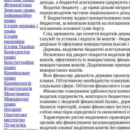
доходи, а бюджетні асигнування одержують 
Журналістика
Видатки бюджету - де прямі цільові витрати 
Земельне право
перерозподілом частини національного доход
Інформаційне
У Бюджетному кодексі конкретизовано понятт
право
бюджетом, за винятком коштів на погашення
Історія держави і
погашення основної суми боргу.
права
Слід зауважити, що поняття видатків держа
Історія
галузей та установ і відпуск їм коштів - бю
економіки
доцільне й ефективне використання (касові 
Історія України
Держава, виділяючи бюджетні асигнування, з
Конкурентне
Незалежно від джерел покриття видатків фін
право
коштів, ефективність їх використання, фіна
Конституційне
використанням коштів. Додатковими принци
право
використаних коштів.
Кримінальне
Всю фінансову діяльність держави пронизує 
право
планах. Об'єктивною необхідністю плануванн
Кримінологія
соціальної сфери. Об'єктом фінансового план
Культурологія
Фінансове планування здійснюється шляхом у
Менеджмент
видатків підприємств, кошториси бюджетних 
Міжнародне
планами є зведений фінансовий баланс, держа
право
баланси територій, плани фінансових інститут
Нотаріат
собою внаслідок юридичної та економічної 
Ораторське
Характерною рисою видаткових правовідноси
мистецтво
органів або фінансування загальнодержавни
Педагогіка
видатків означає виділення коштів без прямо