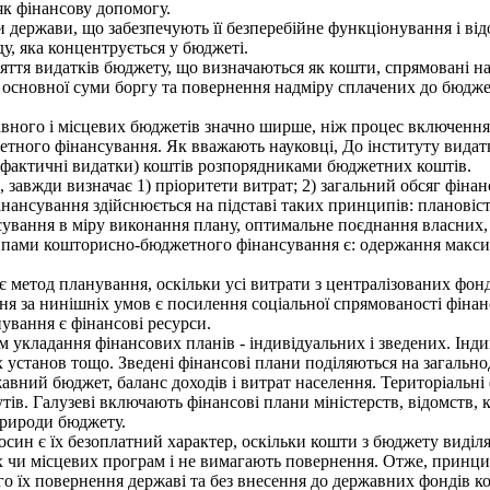
як фінансову допомогу.
держави, що забезпечують її безперебійне функціонування і відо
у, яка концентрується у бюджеті.
я видатків бюджету, що визначаються як кошти, спрямовані на 
 основної суми боргу та повернення надміру сплачених до бюдже
вного і місцевих бюджетів значно ширше, ніж процес включення
джетного фінансування. Як вважають науковці, До інституту видатк
і фактичні видатки) коштів розпорядниками бюджетних коштів.
авжди визначає 1) пріоритети витрат; 2) загальний обсяг фінанс
ансування здійснюється на підставі таких принципів: плановість
нсування в міру виконання плану, оптимальне поєднання власних
пами кошторисно-бюджетного фінансування є: одержання максим
метод планування, оскільки усі витрати з централізованих фонд
я за нинішніх умов є посилення соціальної спрямованості фінан
ування є фінансові ресурси.
кладання фінансових планів - індивідуальних і зведених. Індив
установ тощо. Зведені фінансові плани поділяються на загальнод
вний бюджет, баланс доходів і витрат населення. Територіальні ф
ів. Галузеві включають фінансові плани міністерств, відомств, к
природи бюджету.
н є їх безоплатний характер, оскільки кошти з бюджету виділ
х чи місцевих програм і не вимагають повернення. Отже, принци
го їх повернення державі та без внесення до державних фондів ко