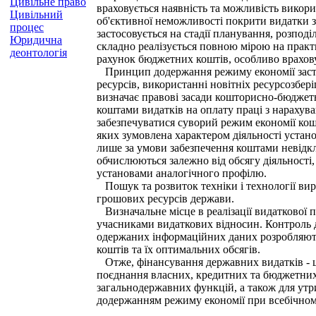
Цивільне право
враховується наявність та можливість викори
Цивільний
об'єктивної неможливості покрити видатки 
процес
застосовується на стадії планування, розпод
Юридична
складно реалізується повною мірою на практ
деонтологія
рахунок бюджетних коштів, особливо врахов
Принцип додержання режиму економії застосо
ресурсів, використанні новітніх ресурсозбе
визначає правові засади кошторисно-бюджет
коштами видатків на оплату праці з нарахув
забезпечуватися суворий режим економії кошт
яких зумовлена характером діяльності устан
лише за умови забезпечення коштами невідкл
обчислюються залежно від обсягу діяльності
установами аналогічного профілю.
Пошук та розвиток техніки і технології вир
грошових ресурсів держави.
Визначальне місце в реалізації видаткової 
учасниками видаткових відносин. Контроль да
одержаних інформаційних даних розробляють
коштів та їх оптимальних обсягів.
Отже, фінансування державних видатків - ц
поєднання власних, кредитних та бюджетних
загальнодержавних функцій, а також для утри
додержанням режиму економії при всебічном