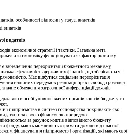
атків, особливості відносин у галузі видатків
і видатків
узі видатків
ів економічної стратегії і тактики. Загальна мета
 примусити економіку функціонувати як фактор розвитку
є забезпечення переорієнтації бюджетного механізму,
 низька ефективність державних фінансів, що зберігаються і
рямованістю. Має відбутися соціальна переорієнтація
чення надійних передумов реалізації прав і свобод громадян
а, значне обмеження загрозливої диференціації доходів
державою в особі уповноважених органів коштів бюджету та
жет.
ичі підприємства в системі господарства покривають свої
і видатки є за своєю фінансовою природою
здійснюються за рахунок коштів відповідного бюджету
ого фонду, мають можливість отримати доходи від власної
ежим фінансування підприємств і організацій, які мають свої