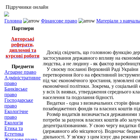
Підручники онлайн
Головна
Фінансове право
Матеріали з навчал
Партнери
Авторські
реферати,
дипломні та
Досвід свідчить, що головною функцію держав
курсові роботи
застосування державного впливу на економік
людства, а не людину - як фактор виробницт
Предмети
У своєму посланні Верховній Раді України П
Аграрне право
перетворення його на ефективний інструмент 
Адміністративне
під час економічного зростання, зумовлені 
право
економічної політики. Зокрема, у соціальній
Банківське
у всіх їх виявах, утвердження середнього кла
право
населення та подолання бідності.
Господарське
Видатки - одна з визначальних сторін фіна
право
позабюджетних фондів та власних коштів підп
Екологічне
Розмір видатків визначається державними за
право
потреби за рахунок власних коштів або залу
Екологія
децентралізованими. У свою чергу видатки б
Етика та
(державного або місцевого). Водночас бюдже
Естетика
діяльності. У зв'язку з цим існує два режим
Житлове право