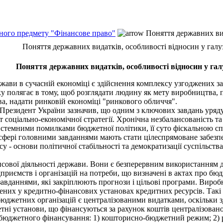
ьного предмету "Фінансове право"
Поняття державних вид
Поняття державних видатків, особливості відносин у галуз
Поняття державних видатків, особливості відносин у гал
и в сучасній економіці є здійснення комплексу узгоджених заход
у полягає в тому, щоб розглядати людину як мету виробництва,
ва, надати ринковій економіці "ринкового обличчя".
резидент України зазначив, що одним з ключових завдань уряду 
соціально-економічної стратегії. Хронічна незбалансованість та
системними помилками бюджетної політики, її суто фіскальною сп
 сфері головними завданнями мають стати цілеспрямоване забезпе
су - основи політичної стабільності та демократизації суспільств
нсової діяльності держави. Вони є безперервним використанням 
риємств і організацій на потреби, що визначені в актах про бюд
вданнями, які закріплюють прогнози і цільові програми. Виробн
чених у кредитно-фінансових установах кредитних ресурсів. Так
юджетних організацій є централізованими видатками, оскільки 
тні установи, що фінансуються за рахунок коштів централізован
и бюджетного фінансування: 1) кошторисно-бюджетний режим; 2) р