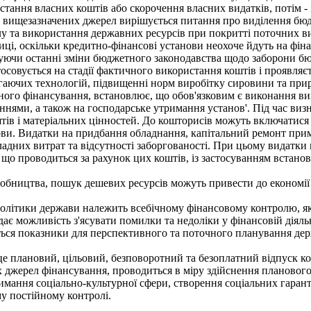
стання власних коштів або скорочення власних видатків, потім -
з вищезазначених джерел вирішується питання про виділення бю
ілу та використання державних ресурсів при покритті поточних в
иці, оскільки кредитно-фінансові установи неохоче йдуть на фін
уючи останні зміни бюджетного законодавства щодо заборони б
вується на стадії фактичного використання коштів і проявляєт
рігаючих технологій, підвищенні норм виробітку сировини та при
ного фінансування, встановлює, що обов'язковим є виконання 
аннями, а також на господарське утримання установ'. Під час ви
ів і матеріальних цінностей. До кошторисів можуть включатися 
ови. Видатки на придбання обладнання, капітальний ремонт при
адних витрат та відсутності заборгованості. При цьому видатки 
, що проводиться за рахунок цих коштів, із застосуванням встан
обництва, пошук дешевих ресурсів можуть привести до економії
політики держави належить всебічному фінансовому контролю, я
є можливість з'ясувати помилки та недоліки у фінансовій діяльн
ся показники для перспективного та поточного планування держ
е плановий, цільовий, безповоротний та безоплатний відпуск ко
 джерел фінансування, проводиться в міру здійснення планового
мання соціально-культурної сфери, створення соціальних гарант
у постійному контролі.