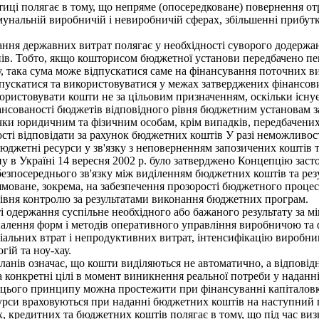
тиці полягає в тому, що непряме (опосередковане) повернення от
мунальній виробничій і невиробничій сферах, збільшенні прибут
я державних витрат полягає у необхідності суворого додержання
нів. Тобто, якщо кошторисом бюджетної установи передбачено п
, така сума може відпускатися саме на фінансування поточних ви
пускатися та використовуватися у межах затверджених фінансови
ористовувати кошти не за цільовим призначенням, оскільки існу
нсованості бюджетів відповідного рівня бюджетним установам з
чки юридичним та фізичним особам, крім випадків, передбачен
ті відповідати за рахунок бюджетних коштів У разі неможливос
бюджетні ресурси у зв'язку з неповерненням запозичених коштів 
 в Україні 14 вересня 2002 р. було затверджено Концепцію зас
езпосереднього зв'язку між виділенням бюджетних коштів та рез
оване, зокрема, на забезпечення прозорості бюджетного процесу,
івня контролю за результатами виконання бюджетних програм.
держання суспільне необхідного або бажаного результату за міні
налення форм і методів оперативного управління виробничою та 
ріальних втрат і непродуктивних витрат, інтенсифікацію виробни
ій та ноу-хау.
ів означає, що кошти виділяються не автоматично, а відповідно
 конкретні цілі в момент виникнення реальної потреби у надан
 цього принципу можна простежити при фінансуванні капіталовкла
урси враховуються при наданні бюджетних коштів на наступний 
редитних та бюджетних коштів полягає в тому, що під час визна