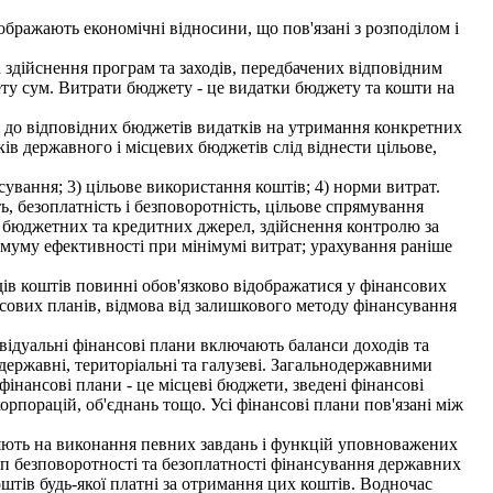
бражають економічні відносини, що пов'язані з розподілом і
здійснення програм та заходів, передбачених відповідним
ту сум. Витрати бюджету - це видатки бюджету та кошти на
 до відповідних бюджетів видатків на утримання конкретних
ів державного і місцевих бюджетів слід віднести цільове,
ування; 3) цільове використання коштів; 4) норми витрат.
, безоплатність і безповоротність, цільове спрямування
, бюджетних та кредитних джерел, здійснення контролю за
уму ефективності при мінімумі витрат; урахування раніше
ів коштів повинні обов'язково відображатися у фінансових
сових планів, відмова від залишкового методу фінансування
ідуальні фінансові плани включають баланси доходів та
ержавні, територіальні та галузеві. Загальнодержавними
інансові плани - це місцеві бюджети, зведені фінансові
орпорацій, об'єднань тощо. Усі фінансові плани пов'язані між
яють на виконання певних завдань і функцій уповноважених
п безповоротності та безоплатності фінансування державних
штів будь-якої платні за отримання цих коштів. Водночас