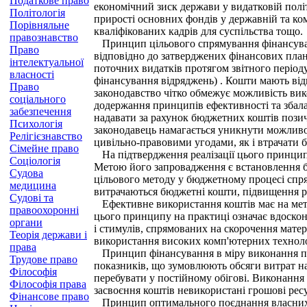
Податкове право
економічний зиск держави у видатковій полі
Політологія
прирості основних фондів у державній та ко
Порівняльне
кваліфікованих кадрів для суспільства тощо.
правознавство
Принцип цільового спрямування фінансуванн
Право
відповідно до затверджених фінансових пла
інтелектуальної
поточних видатків протягом звітного періоду
власності
фінансування відряджень) . Кошти мають від
Право
законодавство чітко обмежує можливість вик
соціального
додержання принципів ефективності та збала
забезпечення
надавати за рахунок бюджетних коштів пози
Психологія
законодавець намагається уникнути можливос
Релігієзнавство
цивільно-правовими угодами, як і втрачати 
Сімейне право
На підтвердження реалізації цього принципу
Соціологія
Метою його запровадження є встановлення б
Судова
цільового методу у бюджетному процесі спрям
медицина
витрачаються бюджетні кошти, підвищення р
Судові та
Ефективне використання коштів має на меті о
правоохоронні
цього принципу на практиці означає вдоско
органи
і стимулів, спрямованих на скорочення мате
Теорія держави і
використання високих комп'ютерних технолог
права
Принцип фінансування в міру виконання план
Трудове право
показників, що зумовлюють обсяги витрат на
Філософія
перебувати у постійному обігові. Виконання
Філософія права
засвоєння коштів невикористані грошові рес
Фінансове право
Принцип оптимального поєднання власних, к