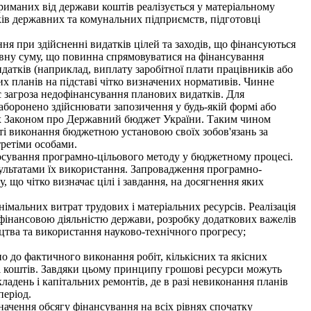
риманих від держави коштів реалізується у матеріальному
ків державних та комунальних підприємств, підготовці
 при здійсненні видатків цілей та заходів, що фінансуються
евну суму, що повинна спрямовуватися на фінансування
датків (наприклад, виплату заробітної плати працівників або
х планів на підставі чітко визначених нормативів. Чинне
є загроза недофінансування планових видатків. Для
аборонено здійснювати запозичення у будь-якій формі або
их Законом про Державний бюджет України. Таким чином
ті виконання бюджетною установою своїх зобов'язань за
третіми особами.
тосування програмно-цільового методу у бюджетному процесі.
ультатами їх використання. Запровадження програмно-
 що чітко визначає цілі і завдання, на досягнення яких
мальних витрат трудових і матеріальних ресурсів. Реалізація
фінансовою діяльністю держави, розробку додаткових важелів
цтва та використання науково-технічного прогресу;
 до фактичного виконання робіт, кількісних та якісних
ні коштів. Завдяки цьому принципу грошові ресурси можуть
день і капітальних ремонтів, де в разі невиконання планів
період.
чення обсягу фінансування на всіх рівнях спочатку