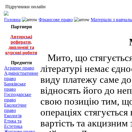
Підручники онлайн
Головна
Фінансове право
Матеріали з навчал
Партнери
Авторські
реферати,
дипломні та
курсові роботи
Мито, що стягуєтьс
Предмети
літературі немає єдн
Аграрне право
Адміністративне
виду платежу саме до
право
Банківське
відносять його до не
право
Господарське
свою позицію тим, щ
право
Екологічне
операціях стягується
право
Екологія
вартість та акцизним 
Етика та
Естетика
Житлове право