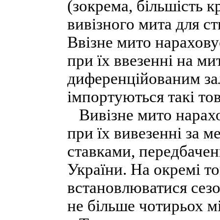
(зокрема, більшість к
вивізного мита для с
Ввізне мито нарахову
при їх ввезенні на ми
диференційованим зале
імпортуються такі то
Вивізне мито нарахов
при їх вивезенні за м
ставками, передбаче
України. На окремі т
встановлюватися сезон
не більше чотирьох мі