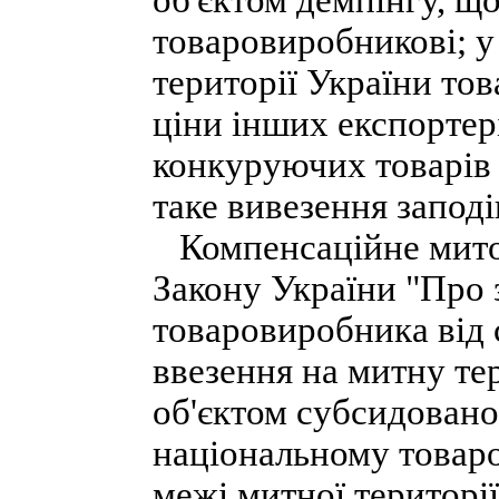
об'єктом демпінгу, щ
товаровиробникові; у 
території України тов
ціни інших експортер
конкуруючих товарів 
таке вивезення запод
Компенсаційне мито 
Закону України "Про 
товаровиробника від 
ввезення на митну тер
об'єктом субсидовано
національному товаро
межі митної території