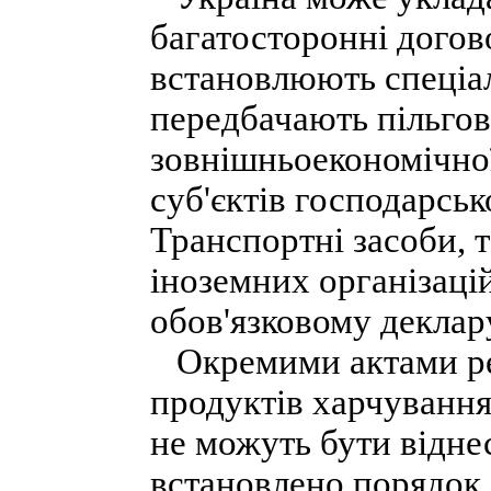
багатосторонні догово
встановлюють спеціа
передбачають пільгові
зовнішньоекономічної
суб'єктів господарськ
Транспортні засоби, 
іноземних організаці
обов'язковому декла
Окремими актами рег
продуктів харчування
не можуть бути відне
встановлено порядок