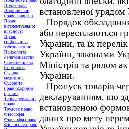
благодійні внески, як
Податкове право
Політологія
встановленої урядом 
Порівняльне
правознавство
Порядок обкладання 
Право
інтелектуальної
або пересилаються г
власності
Право
України, та їх перел
соціального
забезпечення
України, законами Ук
Психологія
Релігієзнавство
Міністрів та рядом а
Сімейне право
Соціологія
Судова
України.
медицина
Судові та
Пропуск товарів чер
правоохоронні
органи
декларуванням, що зд
Теорія держави і
права
встановленою формою
Трудове право
Філософія
даних про мету пере
Філософія права
Фінансове право
України товарів та ін