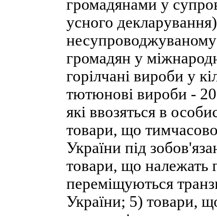
громадянами у супро
усного декларування)
несупроводжуваному б
громадян у міжнарод
горілчані вироби у кіл
тютюнові вироби - 200
які ввозяться в особи
товари, що тимчасово
України під зобов'яза
товари, що належать 
переміщуються транз
України; 5) товари, 