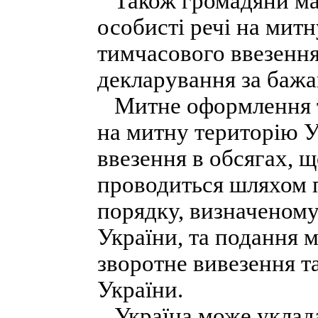
Також громадяни ма
особисті речі на мит
тимчасового ввезення
декларування за бажа
Митне оформлення то
на митну територію У
ввезення в обсягах, 
проводиться шляхом 
порядку, визначено
України, та подання 
зворотне вивезення т
України.
Україна може уклада