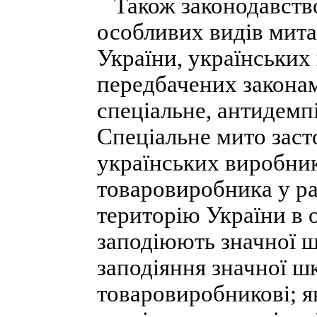
Також законодавство
особливих видів мита
України, українських
передбачених законам
спеціальне, антидемп
Спеціальне мито засто
українських виробникі
товаровиробника у ра
територію України в о
заподіюють значної ш
заподіяння значної ш
товаровиробникові; я