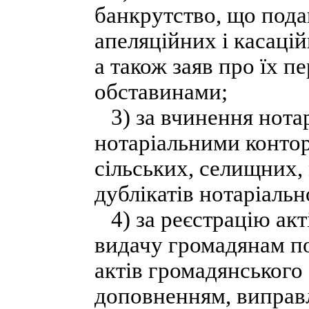
банкрутство, що пода
апеляційних і касацій
а також заяв про їх п
обставинами;
3) за вчинення нота
нотаріальними конто
сільських, селищних, 
дублікатів нотаріальн
4) за реєстрацію акті
видачу громадянам по
актів громадянського с
доповненням, виправл