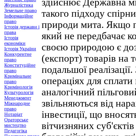
здійснює Державна м
Журналістика
Земельне право
такого підходу спірн
Інформаційне
право
природи мита. Якщо п
Історія держави і
права
який не передбачає ко
Історія
економіки
своєю природою є до
Історія України
Конкурентне
(експорт) товарів на 
право
Конституційне
подальшої реалізації.
право
Кримінальне
операціях для сплати 
право
Кримінологія
аналогічний пільгови
Культурологія
Менеджмент
звільняються від нар
Міжнародне
право
інвестиції, що вносят
Нотаріат
Ораторське
вітчизняних суб'єктів
мистецтво
Педагогіка