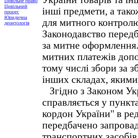
Цивільне право
Цивільний
інші предмети, а так
процес
Юридична
для митного контрол
деонтологія
Законодавство передб
за митне оформлення.
митних платежів допо
тому числі збори за з
інших складах, якими
Згідно з Законом Укр
справляється у пункт
кордон України" в ред
передбачено запровад
транспортних засобів 