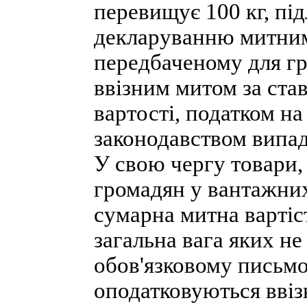
перевищує 100 кг, пі
декларуванню митним
передбаченому для гр
ввізним митом за став
вартості, податком на
законодавством випа
У свою чергу товари,
громадян у вантажних
сумарна митна вартіс
загальна вага яких не
обов'язковому письм
оподатковуються вві