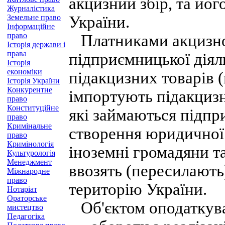
акцизний збір, та йо
Журналістика
Земельне право
України.
Інформаційне
право
Платниками акцизног
Історія держави і
права
підприємницької діял
Історія
економіки
підакцизних товарів (
Історія України
Конкурентне
імпортують підакцизн
право
Конституційне
які займаються підпр
право
Кримінальне
створення юридичної 
право
Кримінологія
іноземні громадяни та
Культурологія
Менеджмент
ввозять (пересилають
Міжнародне
право
територію України.
Нотаріат
Ораторське
Об'єктом оподаткува
мистецтво
Педагогіка