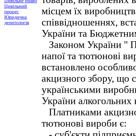
Цивільне право
Цивільний
місцем їх виробництв
процес
Юридична
співвідношеннях, вс
деонтологія
України та Бюджетни
Законом України " Пр
напої та тютюнові вир
встановлено особливо
акцизного збору, що 
українськими виробн
України алкогольних 
Платниками акцизного
тютюнові вироби є:
- суб'єкти підприємни