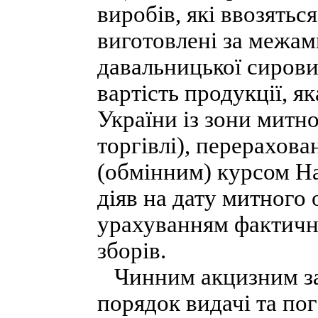
виробів, які ввозять
виготовлені за межам
давальницької сирови
вартість продукції, я
України із зони митн
торгівлі), перерахов
(обмінним) курсом На
діяв на дату митного 
урахуванням фактичн
зборів.
Чинним акцизним за
порядок видачі та по