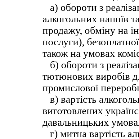
а) обороти з реаліза
алкогольних напоїв т
продажу, обміну на і
послуги), безоплатної
також на умовах коміс
б) обороти з реалізац
тютюнових виробів д
промислової перероб
в) вартість алкоголь
виготовлених україн
давальницьких умова
г) митна вартість ал