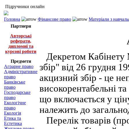
Підручники онлайн
Головна
Фінансове право
Матеріали з навчал
Партнери
Авторські
реферати,
дипломні та
курсові роботи
Декретом Кабінету М
Предмети
збір" від 26 грудня 1
Аграрне право
Адміністративне
акцизний збір - це н
право
Банківське
високорентабельні та
право
Господарське
що включається у ціну
право
Екологічне
належить до загально
право
Екологія
Перелік товарів (про
Етика та
Естетика
Житлове право