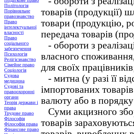
- обороти з реалізац
Податкове право
Політологія
товарів (продукції) ш
Порівняльне
правознавство
товари (продукцію, р
Право
інтелектуальної
передача товарів (про
власності
Право
- обороти з реалізаці
соціального
забезпечення
власного споживання,
Психологія
Релігієзнавство
для своїх працівників
Сімейне право
Соціологія
Судова
- митна (у разі її від
медицина
Судові та
імпортованих товарів
правоохоронні
органи
валюту або в порядку
Теорія держави і
права
Суми акцизного збор
Трудове право
Філософія
товарів зараховуютьс
Філософія права
Фінансове право
товарів, вироблених в