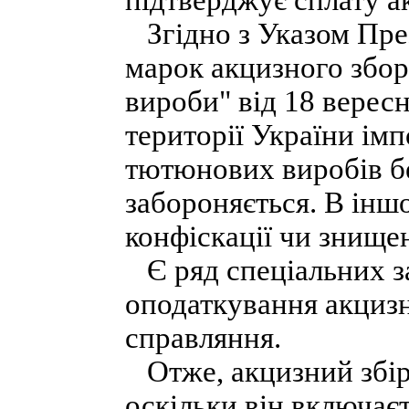
підтверджує сплату а
Згідно з Указом Пре
марок акцизного збор
вироби" від 18 вересн
території України ім
тютюнових виробів бе
забороняється. В інш
конфіскації чи знище
Є ряд спеціальних за
оподаткування акцизн
справляння.
Отже, акцизний збір 
оскільки він включаєт