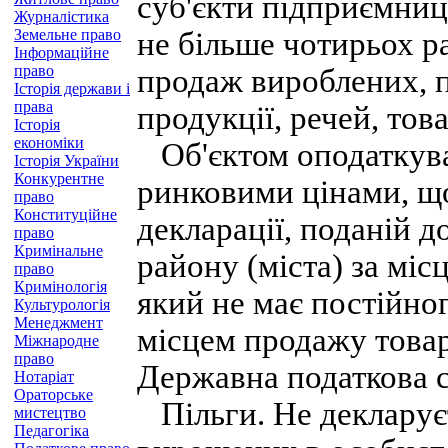
суб'єкти підприємниц
Журналістика
Земельне право
не більше чотирьох р
Інформаційне
право
продаж вироблених, 
Історія держави і
права
продукції, речей, това
Історія
економіки
Об'єктом оподаткуван
Історія України
Конкурентне
ринковими цінами, щ
право
Конституційне
декларації, поданій д
право
Кримінальне
району (міста) за мі
право
Кримінологія
який не має постійног
Культурологія
Менеджмент
місцем продажу товар
Міжнародне
право
Державна податкова 
Нотаріат
Ораторське
Пільги. Не декларуєт
мистецтво
Педагогіка