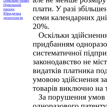
Цивільне право
Цивільний
плати. У разі збільше
процес
Юридична
семи календарних дні
деонтологія
20%.
Оскільки здійснення 
придбанням одноразо
систематичної підпри
законодавство не міст
видатків платника по
умовою здійснення за
товарів виключно на т
За порушення умов з
одноразового патенту