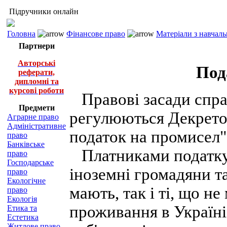
Підручники онлайн
Головна
Фінансове право
Матеріали з навчал
Партнери
Авторські
Под
реферати,
дипломні та
курсові роботи
Правові засади спра
Предмети
регулюються Декрето
Аграрне право
Адміністративне
податок на промисел" 
право
Банківське
Платниками податку 
право
Господарське
іноземні громадяни та
право
Екологічне
мають, так і ті, що н
право
Екологія
проживання в Україні
Етика та
Естетика
Житлове право