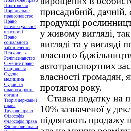
вирощених в особисто
Податкове право
Політологія
присадибній, дачній, 
Порівняльне
правознавство
продукції рослинництв
Право
інтелектуальної
у живому вигляді, так
власності
Право
вигляді та у вигляді 
соціального
забезпечення
власного бджільництв
Психологія
Релігієзнавство
автотранспортних зас
Сімейне право
Соціологія
Судова
власності громадян, 
медицина
Судові та
протягом року.
правоохоронні
органи
Ставка податку на п
Теорія держави і
права
10% зазначеної у декл
Трудове право
Філософія
підлягають продажу п
Філософія права
Фінансове право
але не менше розміру 