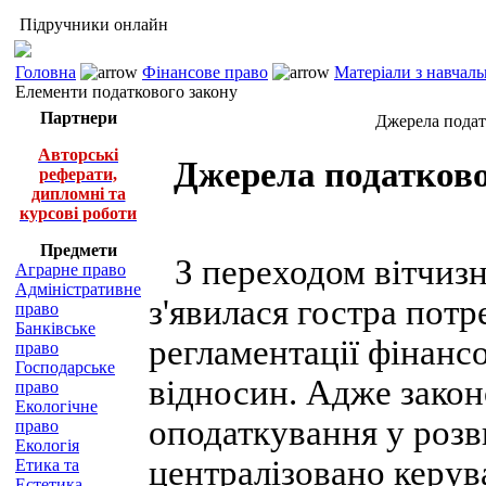
Підручники онлайн
Головна
Фінансове право
Матеріали з навчал
Елементи податкового закону
Партнери
Джерела подат
Авторські
Джерела податково
реферати,
дипломні та
курсові роботи
Предмети
З переходом вітчизня
Аграрне право
Адміністративне
з'явилася гостра потр
право
Банківське
регламентації фінансо
право
Господарське
відносин. Адже закон
право
Екологічне
оподаткування у розв
право
Екологія
централізовано керув
Етика та
Естетика