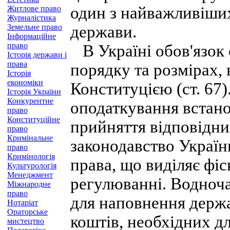
один з найважливіших
Житлове право
Журналістика
Земельне право
держави.
Інформаційне
право
В Україні обов'язок 
Історія держави і
права
порядку та розмірах,
Історія
економіки
Конституцією (ст. 67
Історія України
Конкурентне
оподаткування встан
право
Конституційне
прийняття відповідни
право
Кримінальне
законодавство Украї
право
Кримінологія
права, що виділяє фіс
Культурологія
Менеджмент
регулюванні. Водноч
Міжнародне
право
для наповнення держ
Нотаріат
Ораторське
коштів, необхідних д
мистецтво