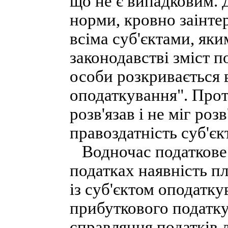
що не є випадковим. 
норми, кровно заінтер
всіма суб'єктами, як
законодавстві зміст п
особи розкривається 
оподаткування". Про
розв'язав і не міг ро
правоздатність суб'єк
Водночас податкове 
податках наявність пл
із суб'єктом оподатк
прибуткового податку 
справляння податків л