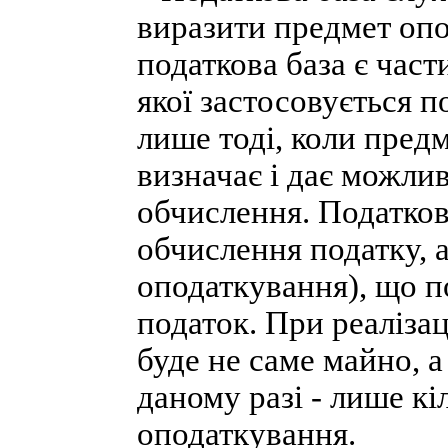
виразити предмет опо
податкова база є час
якої застосовується п
лише тоді, коли пред
визначає і дає можлив
обчислення. Податков
обчислення податку, 
оподаткування), що п
податок. При реаліза
буде не саме майно, а
даному разі - лише кі
оподаткування.