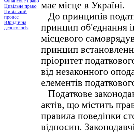
Фінансове право
має місце в Україні.
Цивільне право
Цивільний
До принципів податк
процес
Юридична
принцип об'єднання і
деонтологія
місцевого самоврядув
принцип встановленн
пріоритет податковог
від незаконного опода
елементів податковог
Податкове законодав
актів, що містить пр
правила поведінки ст
відносин. Законодавч