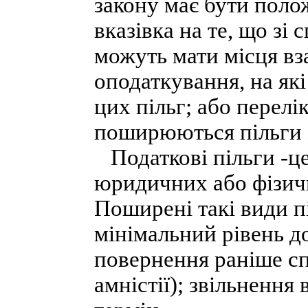
закону має бути полож
вказівка на те, що зі 
можуть мати місця вза
оподаткування, на як
цих пільг; або перелі
поширюються пільги з
Податкові пільги -це
юридичних або фізичн
Поширені такі види п
мінімальний рівень до
повернення раніше сп
амністії); звільнення