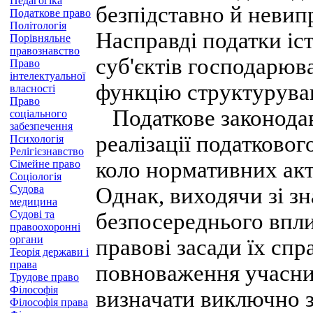
Педагогіка
безпідставно й невип
Податкове право
Політологія
Насправді податки іс
Порівняльне
правознавство
суб'єктів господарюв
Право
інтелектуальної
функцію структурува
власності
Право
Податкове законодав
соціального
забезпечення
реалізації податковог
Психологія
Релігієзнавство
коло нормативних акт
Сімейне право
Соціологія
Судова
Однак, виходячи зі зн
медицина
Судові та
безпосереднього впли
правоохоронні
органи
правові засади їх сп
Теорія держави і
права
повноваження учасни
Трудове право
Філософія
визначати виключно за
Філософія права