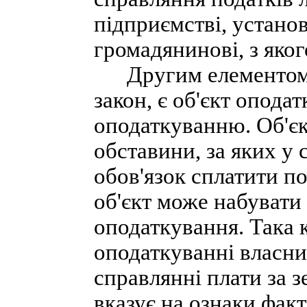
підприємстві, устано
громадянинові, з яког
Другим елементом, 
закон, є об'єкт опода
оподаткуванню. Об'єк
обставини, за яких у 
обов'язок сплатити п
об'єкт може набувати 
оподаткування. Така 
оподаткуванні власни
справлянні плати за 
вказує на ознаки фак