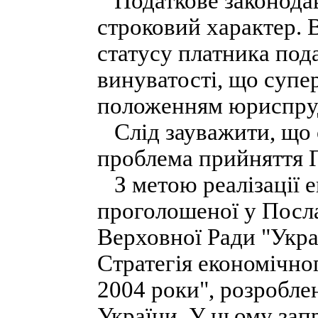
Податкове законодав
строковий характер.
статусу платника пода
винуватості, що супе
положенням юриспруд
Слід зауважити, що ос
проблема прийняття П
З метою реалізації е
проголошеної у Посл
Верховної Ради "Укра
Стратегія економічног
2004 роки", розробле
України. У ньому зап