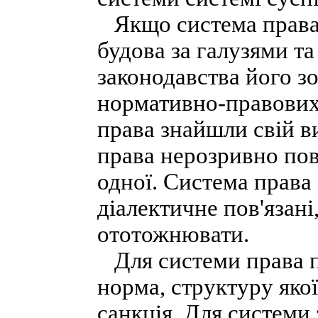
Якщо система права 
будова за галузями та
законодавства його з
нормативно-правових а
права знайшли свій в
права нерозривно пов'
одної. Система права 
діалектичне пов'язані
ототожнювати.
Для системи права п
норма, структуру якої
санкція. Для системи