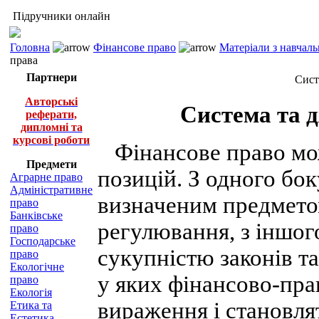
Підручники онлайн
Головна
Фінансове право
Матеріали з навчал
права
Партнери
Сист
Авторські
Система та 
реферати,
дипломні та
курсові роботи
Фінансове право мож
Предмети
позицій. З одного бок
Аграрне право
Адміністративне
визначеним предмето
право
Банківське
регулювання, з іншого
право
Господарське
сукупністю законів т
право
Екологічне
у яких фінансово-пра
право
Екологія
вираження і становля
Етика та
Естетика