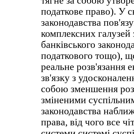
тягне за собою утворе
податкове право). У 
законодавства пов'яз
комплексних галузей 
банківського законод
податкового тощо), щ
реальне розв'язання 
зв'язку з удосконален
собою зменшення роз
зміненими суспільни
законодавства наближ
права, від чого все ч
системи системі сусп