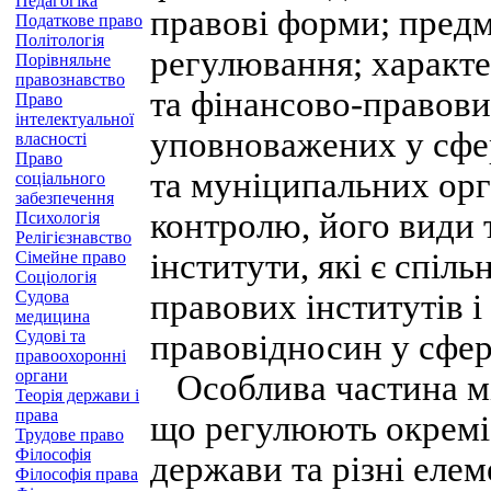
Педагогіка
правові форми; предм
Податкове право
Політологія
регулювання; характ
Порівняльне
правознавство
та фінансово-правови
Право
інтелектуальної
уповноважених у сфер
власності
Право
та муніципальних орг
соціального
забезпечення
контролю, його види т
Психологія
Релігієзнавство
інститути, які є спіл
Сімейне право
Соціологія
Судова
правових інститутів і
медицина
Судові та
правовідносин у сфер
правоохоронні
органи
Особлива частина міс
Теорія держави і
права
що регулюють окремі 
Трудове право
Філософія
держави та різні еле
Філософія права