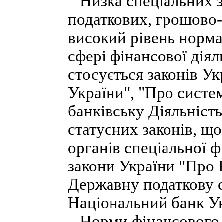
Низка спеціальних з
податкових, грошово
високий рівень норм
сфері фінансової діял
стосується законів 
України", "Про систе
банківську Діяльність
статусних законів, щ
органів спеціальної ф
закони України "Про 
Державну податкову 
Національний банк У
Норми фінансового пр