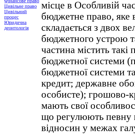
Фінансове право
місце в Особливій ча
Цивільне право
Цивільний
бюджетне право, яке в
процес
Юридична
складається з двох ве
деонтологія
бюджетного устрою т
частина містить такі 
бюджетної системи (п
бюджетної системи та
кредит; державне обо
особисте); грошово-к
мають свої особливос
що регулюють певну 
відносин у межах галу