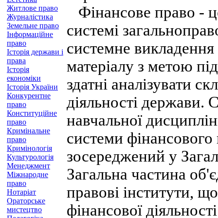
Фінансове право - це
Житлове право
Журналістика
Земельне право
системі загальноправ
Інформаційне
право
системне викладення 
Історія держави і
права
матеріалу з метою під
Історія
економіки
здатні аналізувати ск
Історія України
Конкурентне
діяльності держави. 
право
Конституційне
навчальної дисциплін
право
Кримінальне
системи фінансового 
право
Кримінологія
зосереджений у Загал
Культурологія
Менеджмент
Загальна частина об'
Міжнародне
право
правові інститути, що
Нотаріат
Ораторське
фінансової діяльності
мистецтво