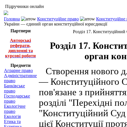
Підручники онлайн
Головна
Конституційне право
Конституційне 
України — єдиний орган конституційної юрисдикції
Партнери
Розділ 17. Конституційний
Авторські
Розділ 17. Конст
реферати,
дипломні та
орган кон
курсові роботи
Предмети
Створення нового дл
Аграрне право
Адміністративне
— Конституційного С
право
Банківське
пов'язане з прийняття
право
Господарське
розділі "Перехідні п
право
Екологічне
"Конституційний Суд 
право
Екологія
цієї Конституції прот
Етика та
Естетика