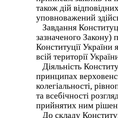
також дій відповідни
уповноважений здійс
Завдання Конституці
зазначеного Закону) 
Конституції України 
всій території України
Діяльність Конституц
принципах верховенст
колегіальності, рівно
та всебічності розгля
прийнятих ним рішен
До складу Конституц