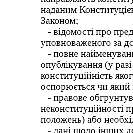
наданим Конституцією
Законом;
- відомості про пред
уповноваженого за д
- повне найменуванн
опублікування (у разі
конституційність яко
оспорюється чи який 
- правове обгрунтув
неконституційності п
положень) або необхі
- дані щодо інших док