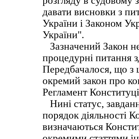
розгляду в судовому з
давати висновки з пи
України і Законом Ук
України".
Зазначений Закон не
процедурні питання з
Передбачалося, що з 
окремий закон про ко
Регламент Конституці
Нині статус, завданн
порядок діяльності К
визначаються Констит
окремими статтями ін