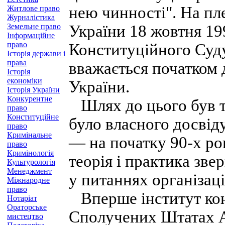
нею чинності". На пл
Житлове право
Журналістика
Земельне право
України 18 жовтня 19
Інформаційне
право
Конституційного Суду
Історія держави і
права
вважається початком 
Історія
економіки
України.
Історія України
Конкурентне
Шлях до цього був тр
право
Конституційне
було власного досвіду
право
Кримінальне
— на початку 90-х ро
право
Кримінологія
теорія і практика зве
Культурологія
Менеджмент
у питаннях організац
Міжнародне
право
Вперше інститут кон
Нотаріат
Ораторське
Сполучених Штатах А
мистецтво