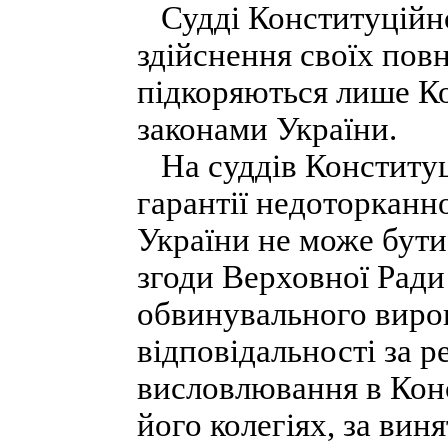
Судді Конституційно
здійснення своїх пов
підкоряються лише Ко
законами України.
На суддів Конститу
гарантії недоторканн
України не може бути
згоди Верховної Ради
обвинувального вирок
відповідальності за р
висловлювання в Конс
його колегіях, за вин