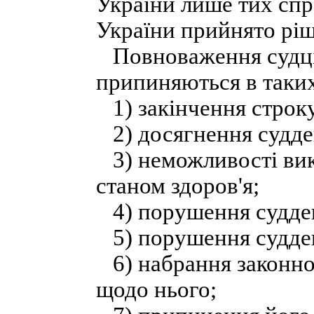
України лише тих спр
України прийнято ріш
Повноваження судці 
припиняються в таки
1) закінчення строк
2) досягнення суддею
3) неможливості вик
станом здоров'я;
4) порушення суддею
5) порушення судде
6) набрання законно
щодо нього;