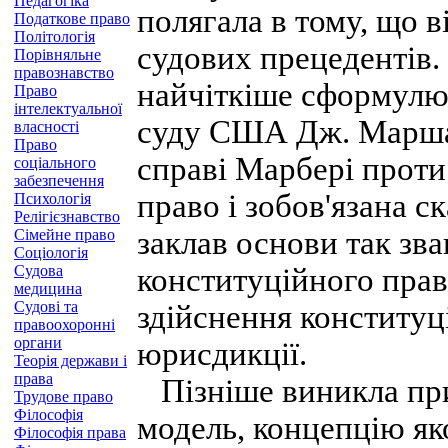
Педагогіка
полягала в тому, що в
Податкове право
Політологія
судових прецедентів.
Порівняльне
правознавство
найчіткіше сформулю
Право
інтелектуальної
суду США Дж. Маршал
власності
Право
справі Марбері проти
соціального
забезпечення
право і зобов'язана с
Психологія
Релігієзнавство
заклав основи так зва
Сімейне право
Соціологія
Судова
конституційного прав
медицина
Судові та
здійснення конституц
правоохоронні
органи
юрисдикції.
Теорія держави і
права
Пізніше виникла при
Трудове право
Філософія
модель, концепцію як
Філософія права