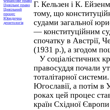
Фінансове право
Г. Кельзен і К. Ейзен
Цивільне право
Цивільний
тому, що конституцій
процес
Юридична
судами загальної юри
деонтологія
— конституційним су
спочатку в Австрії, Че
(1931 p.), а згодом п
У соціалістичних кр
правосуддя почали ут
тоталітарної системи
Югославії, а потім в
роках цей процес ста
країн Східної Європи