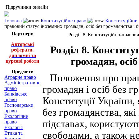
Підручники онлайн
Головна
Конституційне право
Конституційне 
правовий статус іноземних громадян, осіб без громадянства і 
Партнери
Розділ 8. Конституційно-правови
Авторські
Розділ 8. Конститу
реферати,
дипломні та
громадян, осіб
курсові роботи
Предмети
Положення про права
Аграрне право
Адміністративне
громадян і осіб без г
право
Банківське
Конституції України, 
право
Господарське
без громадянства, які
право
Екологічне
підставах, користуют
право
Екологія
свободами, а також нес
Етика та
Естетика