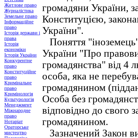
громадяни України, з
Житлове право
Журналістика
Земельне право
Конституцією, закон
Інформаційне
право
України".
Історія держави і
права
Поняття "іноземець" 
Історія
економіки
України "Про правовий
Історія України
Конкурентне
громадянства" від 4 
право
Конституційне
особа, яка не перебув
право
Кримінальне
громадянином (піддан
право
Кримінологія
Особа без громадянст
Культурологія
Менеджмент
відповідно до свого з
Міжнародне
право
громадянином.
Нотаріат
Ораторське
Зазначений Закон виз
мистецтво