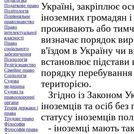
Педагогіка
Україні, закріплює ос
Податкове право
Політологія
іноземних громадян і 
Порівняльне
правознавство
проживають або тимча
Право
інтелектуальної
визначає порядок вирі
власності
Право
в'їздом в Україну чи в
соціального
забезпечення
встановлює підстави 
Психологія
Релігієзнавство
порядку перебування в
Сімейне право
Соціологія
Судова
територією.
медицина
Судові та
Згідно із Законом Ук
правоохоронні
органи
іноземців та осіб без
Теорія держави і
права
статусу іноземців пол
Трудове право
Філософія
- іноземці мають так
Філософія права