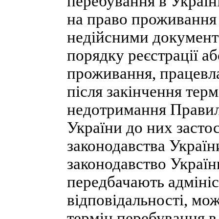
перебування в Україн
на право проживання 
недійсними документ
порядку реєстрації а
проживання, працевла
після закінчення терм
недотримання Правил
України до них засто
законодавства Україн
законодавство Україн
передбачають адмініс
відповідальності, мо
термін перебування в