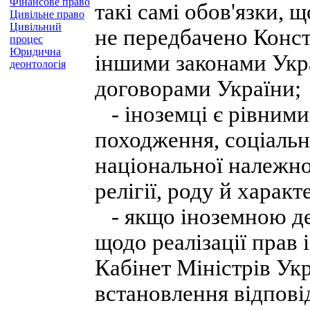
Фінансове право
такі самі обов'язки, 
Цивільне право
Цивільний
не передбачено Конст
процес
Юридична
іншими законами Укр
деонтологія
договорами України;
- іноземці є рівними
походження, соціально
національної належнос
релігії, роду й харак
- якщо іноземною д
щодо реалізації прав 
Кабінет Міністрів Ук
встановлення відповід