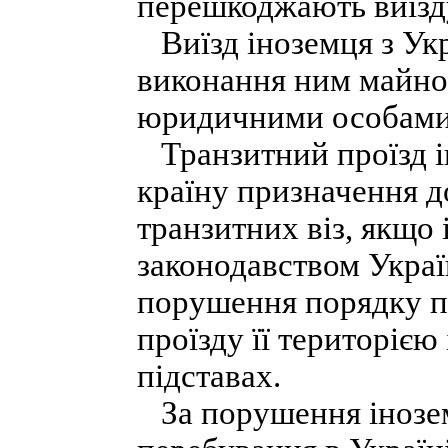
перешкоджають виїзд
Виїзд іноземця з Укр
виконання ним майнов
юридичними особами 
Транзитний проїзд ін
країну призначення д
транзитних віз, якщо
законодавством Украї
порушення порядку пе
проїзду її територією
підставах.
За порушення інозе