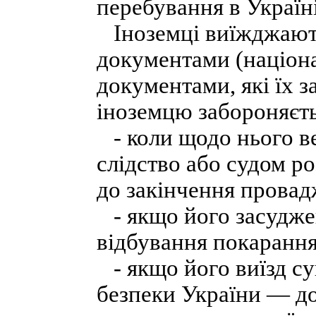
перебування в Україні
Іноземці виїжджають
документами (націон
документами, які їх з
іноземцю забороняєть
- коли щодо нього ве
слідство або судом р
до закінчення провад
- якщо його засудже
відбування покарання 
- якщо його виїзд су
безпеки України — д