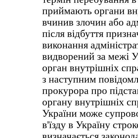
приймають органи вну
вчинив злочин або а
після відбуття призн
виконання адміністра
видворений за межі У
орган внутрішніх спр
з наступним повідом
прокурора про підста
органу внутрішніх сп
України може супров
в'їзду в Україну стро
визначається законод