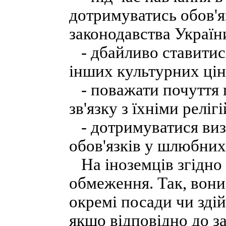
дотримуватись обов'яз
законодавства Україн
- дбайливо ставитися 
інших культурних цін
- поважати почуття г
зв'язку з їхніми релі
- дотримуватися виз
обов'язків у шлюбних
На іноземців згідно
обмеження. Так, вони
окремі посади чи зді
якщо відповідно до з