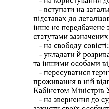
- на користування д
- вступати на загаль
підставах до легаліз
інше не передбачене 
статутами зазначених
- на свободу совісті;
- укладати й розрив
та іншими особами ві
- пересуватися терит
проживання в ній від
Кабінетом Міністрів 
- на звернення до су
захисту своїх особис