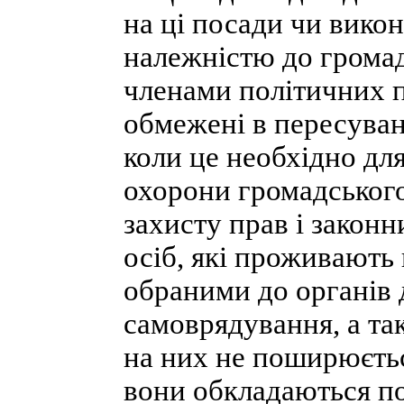
на ці посади чи викон
належністю до громад
членами політичних п
обмежені в пересуван
коли це необхідно дл
охорони громадського
захисту прав і законн
осіб, які проживають 
обраними до органів 
самоврядування, а та
на них не поширюєтьс
вони обкладаються по