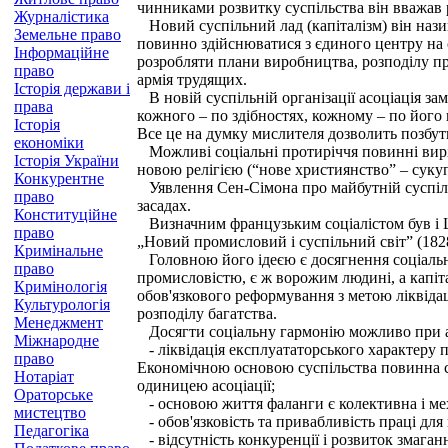
чинниками розвитку суспільства він вважав р
Журналістика
Новий суспільний лад (капіталізм) він нази
Земельне право
повинно здійснюватися з єдиного центру на 
Інформаційне
розробляти плани виробництва, розподілу пр
право
армія трудящих.
Історія держави і
В новій суспільній організації асоціація за
права
кожного – по здібностях, кожному – по його 
Історія
Все це на думку мислителя дозволить позбути
економіки
Можливі соціальні протиріччя повинні виріш
Історія України
новою релігією (“нове християнство” – сукуп
Конкурентне
Уявлення Сен-Сімона про майбутній суспільн
право
засадах.
Конституційне
Визначним французьким соціалістом був і Шар
право
„Новий промисловий і суспільний світ” (1828)
Кримінальне
Головною його ідеєю є досягнення соціальної
право
промисловістю, є ж ворожим людині, а капіта
Кримінологія
обов'язкового реформування з метою ліквідац
Культурологія
розподілу багатства.
Менеджмент
Досягти соціальну гармонію можливо при асоц
Міжнародне
- ліквідація експлуататорського характеру п
право
Економічною основою суспільства повинна с
Нотаріат
одиницею асоціації;
Ораторське
- основою життя фаланги є колективна і мех
мистецтво
- обов'язковість та привабливість праці для 
Педагогіка
- відсутність конкуренції і розвиток змага