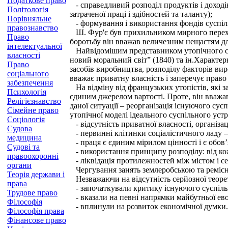
Податкове право
- справедливий розподіл продуктів і доходів 
Політологія
затраченої праці і здібностей та таланту);
Порівняльне
- формування і використання фондів суспі
правознавство
Ш. Фур'є був прихильником мирного переходу 
Право
боротьбу він вважав величезним нещастям для
інтелектуальної
Найвідомішим представником утопічного соці
власності
новий моральний світ” (1840) та ін.Характе
Право
засобів виробництва, розподілу факторів вир
соціального
вважає приватну власність і заперечує право 
забезпечення
На відміну від французьких утопістів, які з
Психологія
єдиним джерелом вартості. Проте, він вважав,
Релігієзнавство
даної ситуації – реорганізація існуючого сусп
Сімейне право
утопічної моделі ідеального суспільного уст
Соціологія
- відсутність приватної власності, організаці
Судова
- первинні клітинки соціалістичного ладу – 
медицина
- праця є єдиним мірилом цінності і є обов’
Судові та
- використання принципу розподілу: від ко
правоохоронні
- ліквідація протилежностей між містом і с
органи
Чергування занять землеробською та реміс
Теорія держави і
Незважаючи на відсутність серйозної теорет
права
- започаткували критику існуючого суспільн
Трудове право
- вказали на певні напрямки майбутньої ево
Філософія
- вплинули на розвиток економічної думки.
Філософія права
Фінансове право