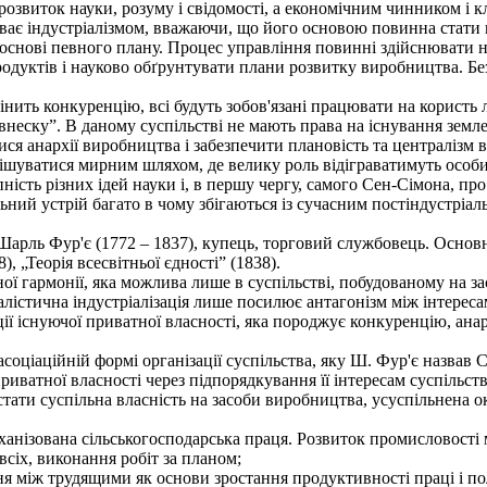
озвиток науки, розуму і свідомості, а економічним чинником і к
ває індустріалізмом, вважаючи, що його основою повинна стати п
основі певного плану. Процес управління повинні здійснювати на
одуктів і науково обґрунтувати плани розвитку виробництва. Бе
мінить конкуренцію, всі будуть зобов'язані працювати на користь
внеску”. В даному суспільстві не мають права на існування земле
ся анархії виробництва і забезпечити плановість та централізм 
уватися мирним шляхом, де велику роль відіграватимуть особис
ність різних ідей науки і, в першу чергу, самого Сен-Сімона, про
ий устрій багато в чому збігаються із сучасним постіндустріал
ль Фур'є (1772 – 1837), купець, торговий службовець. Основні й
, „Теорія всесвітньої єдності” (1838).
 гармонії, яка можлива лише в суспільстві, побудованому на заса
лістична індустріалізація лише посилює антагонізм між інтересам
ії існуючої приватної власності, яка породжує конкуренцію, ана
іаційній формі організації суспільства, яку Ш. Фур'є назвав Со
риватної власності через підпорядкування її інтересам суспільст
тати суспільна власність на засоби виробництва, усуспільнена 
анізована сільськогосподарська праця. Розвиток промисловості 
всіх, виконання робіт за планом;
ння між трудящими як основи зростання продуктивності праці і п