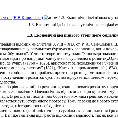
х вчень (В.В.Кириленко)
1.3. Економічні ідеї пізнього ут
1.3. Економічні ідеї пізнього утопічного соціаліз
1.3. Економічні ідеї пізнього утопічного соціаліз
ацями відомих мислителів XVIII – XIX ст. Р. А. Сен-Сімона, Ш. Ф
розчарувавшись у результатах буржуазних революцій, вони почали
о майбутнього”. У чисто теоретичному плані їх погляди знаходил
аві здогадки про напрямки майбутнього суспільного розвитку.Одн
рі де Рувруа (1760 – 1825), аристократ за походженням і учасни
о промислову систему” (1821), “Катехізис промисловців” (1824),
ню соціологічних проблем, проте при розгляді методологічних пи
 поступальний розвиток суспільства відбувається шляхом переходу 
одарства.
ий або рівноважний, і критичний, коли рівновага розвитку поруш
ким в економічних і ідеологічних відносинах. При критичному пе
ади. В результаті політичної боротьби між ним і рештою населенн
являється суть історичного прогресу. Тому перехід до нового сусп
і людей, є історичною необхідністю.
я нового (капіталістичного) суспільства є виникнення і розвито
. Велике значення відіграють відносини власності, так як вони л