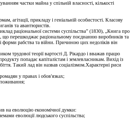
уванням частки майна у спільній власності, кількості
м, агітації, прикладу і геніальній особистості. Класову
иганів та авантюристів.
клад раціональної системи суспільства” (1830), „Книга про
еми, що перешкоджає раціональному поєднанню виробників та
ві форми рабства та війни. Причиною цих недоліків він
ком трудової теорії вартості Д. Рікардо і вважав працю
 продукту попадає капіталістам і землевласникам. Вихід із
робіття. Такий лад він назвав соціалізмом.Характерні риси
ромадян у правах і обов'язках;
споживання;
лив на еволюцію економічної думки:
лемами еволюції людського суспільства;