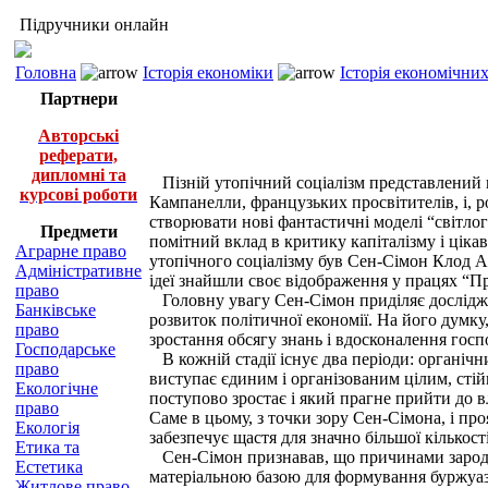
Підручники онлайн
Головна
Історія економіки
Історія економічни
Партнери
Авторські
реферати,
дипломні та
Пізній утопічний соціалізм представлений пр
курсові роботи
Кампанелли, французьких просвітителів, і, 
створювати нові фантастичні моделі “світлог
Предмети
помітний вклад в критику капіталізму і цік
Аграрне право
утопічного соціалізму був Сен-Сімон Клод Ан
Адміністративне
ідеї знайшли своє відображення у працях “Пр
право
Головну увагу Сен-Сімон приділяє досліджен
Банківське
розвиток політичної економії. На його думку,
право
зростання обсягу знань і вдосконалення госп
Господарське
В кожній стадії існує два періоди: органічн
право
виступає єдиним і організованим цілим, стій
Екологічне
поступово зростає і який прагне прийти до вл
право
Саме в цьому, з точки зору Сен-Сімона, і про
Екологія
забезпечує щастя для значно більшої кількост
Етика та
Сен-Сімон признавав, що причинами зародженн
Естетика
матеріальною базою для формування буржуазії
Житлове право