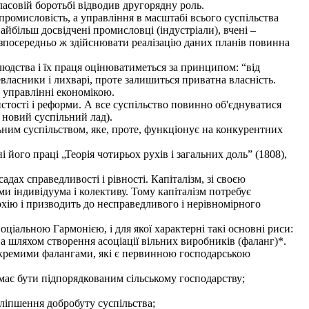
ласовій боротьбі відводив другорядну роль.
ромисловість, а управління в масштабі всього суспільства
йбільш досвідчені промисловці (індустріали), вчені –
зпосередньо ж здійснювати реалізацію даних планів повинна
 людства і їх праця оцінюватиметься за принципом: “від
власники і лихварі, проте залишиться приватна власність.
в управлінні економікою.
тості і реформи. А все суспільство повинно об'єднуватися
 новий суспільний лад).
ьним суспільством, яке, проте, функціонує на конкурентних
ого праці „Теорія чотирьох рухів і загальних доль” (1808),
дах справедливості і рівності. Капіталізм, зі своєю
и індивідуума і колективу. Тому капіталізм потребує
рхію і призводить до несправедливого і нерівномірного
ціальною Гармонією, і для якої характерні такі основні риси:
ва шляхом створення асоціації вільних виробників (фаланг)*.
окремими фалангами, які є первинною господарською
має бути підпорядкованим сільському господарству;
оліпшення добробуту суспільства;