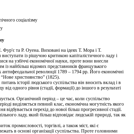
опічного соціалізму
му
му
ур'є та Р. Оуена. Виховані на ідеях Т. Мора і Т.
 виступати із рішучою критикою капіталістичного ладу і
ися на узбіччі економічної науки, проте вони внесли
им із найбільш відомих представників французького
к антифеодальної революції 1789 – 1794 рр. Його економічні
 “Нове християнство” (1825).
тань історії людського суспільства він вносить вклад і в
від одного рівня (стадії, формації) до іншого в результаті
ується. Органічний період – це час, коли суспільство
ріоді виділяється певний клас, економічна могутність якого
я відбувається перехід до нової більш прогресивної стадії.
ільного ладу, який більш відповідає людській природі, так як
к промисловості, торгівлі, а також міст, які є
ежать в основі організації суспільства. Проте головними