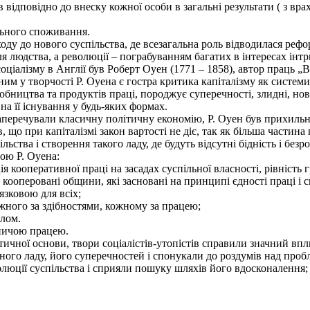
відповідно до внеску кожної особи в загальні результати ( з врах
льного споживання.
до нового суспільства, де всезагальна роль відводилася реформа
 людства, а революції – пограбуванням багатих в інтересах інтр
алізму в Англії був Роберт Оуен (1771 – 1858), автор праць „Ви
рним у творчості Р. Оуена є гостра критика капіталізму як сист
обництва та продуктів праці, породжує суперечності, злидні, но
на її існування у будь-яких формах.
аперечували класичну політичну економію, Р. Оуен був прихильни
 що при капіталізмі закон вартості не діє, так як більша частина
ільства і створення такого ладу, де будуть відсутні бідність і без
рою Р. Оуена:
я кооперативної праці на засадах суспільної власності, рівність г
кооперовані общини, які засновані на принципі єдності праці і 
язковою для всіх;
жного за здібностями, кожному за працею;
елом.
ничою працею.
ичної основи, твори соціалістів-утопістів справили значний вп
ого ладу, його суперечностей і спонукали до роздумів над проб
люції суспільства і сприяли пошуку шляхів його вдосконалення;