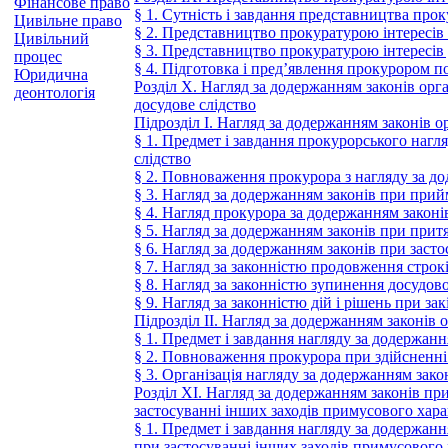
Фінансове право
§ 1. Сутність і завдання представництва про
Цивільне право
§ 2. Представництво прокуратурою інтересів
Цивільний
§ 3. Представництво прокуратурою інтересів
процес
§ 4. Підготовка і пред’явлення прокурором по
Юридична
Розділ Х. Нагляд за додержанням законів орга
деонтологія
досудове слідство
Підрозділ І. Нагляд за додержанням законів о
§ 1. Предмет і завдання прокурорського нагля
слідство
§ 2. Повноваження прокурора з нагляду за до
§ 3. Нагляд за додержанням законів при прийм
§ 4. Нагляд прокурора за додержанням закон
§ 5. Нагляд за додержанням законів при прит
§ 6. Нагляд за додержанням законів при засто
§ 7. Нагляд за законністю продовження строк
§ 8. Нагляд за законністю зупинення досудово
§ 9. Нагляд за законністю дій і рішень при з
Підрозділ ІІ. Нагляд за додержанням законів 
§ 1. Предмет і завдання нагляду за додержан
§ 2. Повноваження прокурора при здійсненні 
§ 3. Організація нагляду за додержанням зак
Розділ ХІ. Нагляд за додержанням законів пр
застосуванні інших заходів примусового хар
§ 1. Предмет і завдання нагляду за додержан
при застосуванні інших заходів примусового