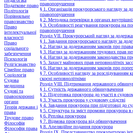
Педагогіка
правопорушення
Податкове право
§ 1. Організація прокурорського нагляду за 
Політологія
правопорушення
Порівняльне
§ 2. Методика перевірки в органах внутрішн
правознавство
§ 3. Особливості реагування прокурора на по
Право
правопорушення
інтелектуальної
Розділ VIІ. Прокурорський нагляд за додержа
власності
§ 1. Завдання прокурорського нагляду за дод
Право
§ 2. Нагляд за додержанням законів про прав
соціального
§ 3. Нагляд за додержанням трудових прав не
забезпечення
§ 4. Нагляд за додержанням законодавства пр
Психологія
§ 5. Захист майнових прав неповнолітніх за
Релігієзнавство
§ 6. Нагляд за додержанням законів про поп
Сімейне право
§ 7. Особливості нагляду за розслідуванням к
Соціологія
скоєні неповнолітніми
Судова
Розділ VIII. Підтримання державного обвинув
медицина
§ 1. Сутність державного обвинувачення
Судові та
§ 2. Підготовка прокурора до участі в судово
правоохоронні
§ 3. Участь прокурора у судовому слідстві
органи
§ 4. Завдання прокурора при підготовці до су
Теорія держави і
§ 5. Структура та зміст промови прокурора в 
права
§ 6. Репліка прокурора
Трудове право
§ 7. Відмова прокурора від обвинувачення
Філософія
§ 8. Апеляційне подання прокурора
Філософія права
Розділ ІХ. Представництво прокуратурою інт