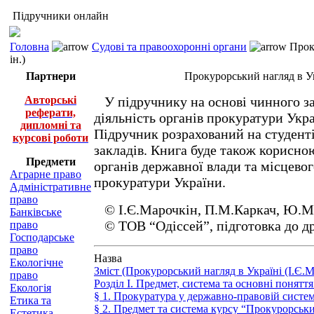
Підручники онлайн
Головна
Судові та правоохоронні органи
Проку
ін.)
Партнери
Прокурорський нагляд в Ук
Авторські
У підручнику на основі чинного за
реферати,
діяльність органів прокуратури Укра
дипломні та
Підручник розрахований на студент
курсові роботи
закладів. Книга буде також корисн
Предмети
органів державної влади та місцевог
Аграрне право
прокуратури України.
Адміністративне
право
© І.Є.Марочкін, П.М.Каркач, Ю.М.Г
Банківське
© ТОВ “Одіссей”, підготовка до др
право
Господарське
право
Назва
Екологічне
Зміст (Прокурорський нагляд в Україні (І.Є.
право
Розділ І. Предмет, система та основні понятт
Екологія
§ 1. Прокуратура у державно-правовій систем
Етика та
§ 2. Предмет та система курсу “Прокурорськи
Естетика