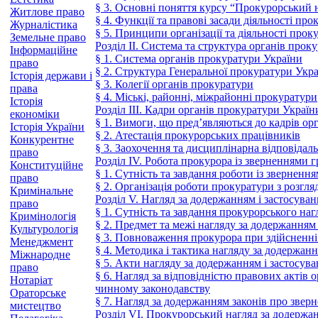
§ 3. Основні поняття курсу “Прокурорський н
Житлове право
§ 4. Функції та правові засади діяльності пр
Журналістика
§ 5. Принципи організації та діяльності прок
Земельне право
Розділ ІІ. Система та структура органів прок
Інформаційне
§ 1. Система органів прокуратури України
право
§ 2. Структура Генеральної прокуратури Укр
Історія держави і
§ 3. Колегії органів прокуратури
права
§ 4. Міські, районні, міжрайонні прокуратури
Історія
Розділ ІІІ. Кадри органів прокуратури Україн
економіки
§ 1. Вимоги, що пред’являються до кадрів ор
Історія України
§ 2. Атестація прокурорських працівників
Конкурентне
§ 3. Заохочення та дисциплінарна відповідал
право
Розділ IV. Робота прокурора із зверненнями 
Конституційне
§ 1. Сутність та завдання роботи із звернен
право
§ 2. Організація роботи прокуратури з розгл
Кримінальне
Розділ V. Нагляд за додержанням і застосуван
право
§ 1. Сутність та завдання прокурорського наг
Кримінологія
§ 2. Предмет та межі нагляду за додержанням 
Культурологія
§ 3. Повноваження прокурора при здійсненні 
Менеджмент
§ 4. Методика і тактика нагляду за додержанн
Міжнародне
§ 5. Акти нагляду за додержанням і застосува
право
§ 6. Нагляд за відповідністю правових актів
Нотаріат
чинному законодавству
Ораторське
§ 7. Нагляд за додержанням законів про звер
мистецтво
Розділ VI. Прокурорський нагляд за додержа