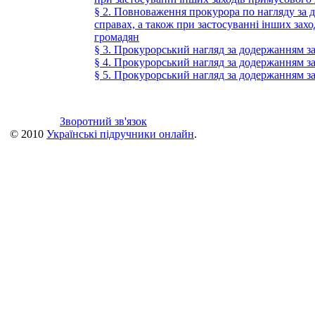
§ 2. Повноваження прокурора по нагляду за 
справах, а також при застосуванні інших зах
громадян
§ 3. Прокурорський нагляд за додержанням з
§ 4. Прокурорський нагляд за додержанням за
§ 5. Прокурорський нагляд за додержанням за
Зворотний зв'язок
© 2010
Українські підручники онлайн
.