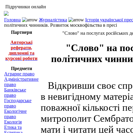
Підручники онлайн
Головна
Журналістика
Історія української пр
політичних чинників. Розвиток москвофільства в пресі
Партнери
"Слово" на послугах російських д
Авторські
"Слово" на по
реферати,
дипломні та
політичних чинни
курсові роботи
Предмети
Аграрне право
Адміністративне
Відкривши своє спра
право
Банківське
в невигідному матері
право
Господарське
поважної кількості пе
право
Екологічне
митрополит Сембрато
право
Екологія
мати і читати цей час
Етика та
Естетика