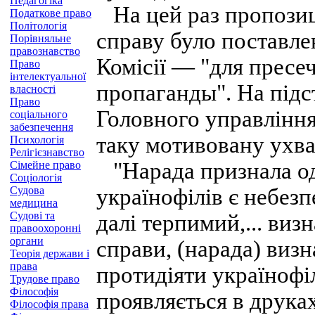
Педагогіка
На цей раз пропозиці
Податкове право
Політологія
справу було поставле
Порівняльне
правознавство
Комісії — "для прес
Право
інтелектуальної
пропаганды". На підс
власності
Право
Головного управління
соціального
забезпечення
таку мотивовану ухва
Психологія
Релігієзнавство
"Нарада признала од
Сімейне право
Соціологія
Судова
українофілів є небез
медицина
Судові та
далі терпимий,... виз
правоохоронні
органи
справи, (нарада) виз
Теорія держави і
права
протидіяти українофі
Трудове право
Філософія
проявляється в друка
Філософія права