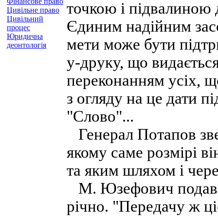
Фінансове право
точкою і підвалиною 
Цивільне право
Цивільний
Єдиним надійним зас
процес
Юридична
мети може бути підт
деонтологія
у-друку, що видається
переконанням усіх, що
з огляду на це дати п
"Слово"...
Генерал Потапов зве
якому саме розмірі в
та яким шляхом і чере
М. Юзефович подав с
річно. "Передачу ж ціє