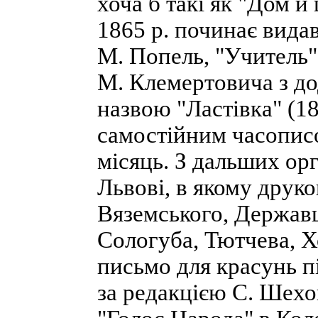
хоча б такі як "Дом и
1865 р. починає вида
М. Попель, "Учитель",
М. Клемертовича з до
назвою "Ластівка" (18
самостійним часописом
місяць. З дальших ор
Львові, в якому друко
Вяземського, Держав
Сологуба, Тютчева, 
письмо для красунь п
за редакцією С. Шехов