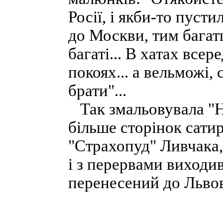
Росії, і якби-то пуст
до Москви, тим багатш
багаті... В хатах всер
покоях... а вельможі, 
брати"...
Так змальовувала "Н
більше сторінок сат
"Страхопуд" Ливчака,
і з перервами виходи
перенесений до Львов