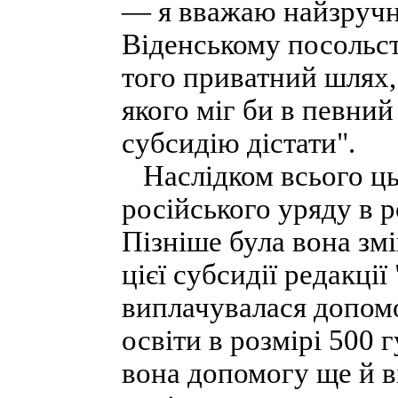
— я вважаю найзруч
Віденському посольств
того приватний шлях, 
якого міг би в певний
субсидію дістати".
Наслідком всього цьо
російського уряду в 
Пізніше була вона змі
цієї субсидії редакції
виплачувалася допомо
освіти в розмірі 500 г
вона допомогу ще й в