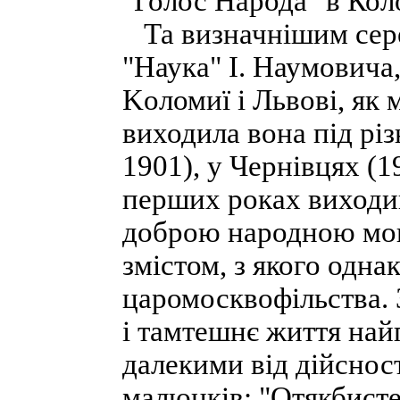
"Голос Народа" в Коло
Та визначнішим серед
"Наука" І. Наумовича,
Koломиї і Львові, як 
виходила вона під різ
1901), у Чернівцях (19
перших роках виходив
доброю народною мов
змістом, з якого одна
царомосквофільства.
і тамтешнє життя на
далекими від дійсност
малюнків: "Отякбисте