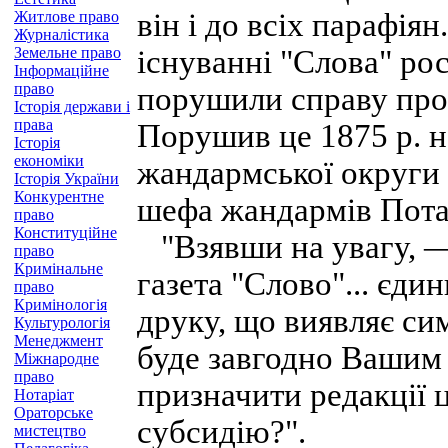
він і до всіх парафіян
Житлове право
Журналістика
Земельне право
існуванні "Слова" ро
Інформаційне
право
порушили справу про 
Історія держави і
права
Порушив це 1875 р. 
Історія
економіки
жандармської округи 
Історія України
Конкурентне
шефа жандармів Пота
право
Конституційне
"Взявши на увагу, —
право
Кримінальне
газета "Слово"... єди
право
Кримінологія
друку, що виявляє симп
Культурологія
Менеджмент
буде завгодно Вашим
Міжнародне
право
призначити редакції ц
Нотаріат
Ораторське
субсидію?".
мистецтво