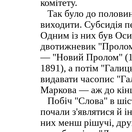
комітету.
Так було до половини
виходити. Субсидія 
Одним із них був Оси
двотижневик "Пролом
— "Новий Пролом" (18
1891), а потім "Галиц
видавати часопис "Га
Маркова — аж до кінц
Побіч "Слова" в шіст
почали з'являтися й і
них менш рішучі, друг