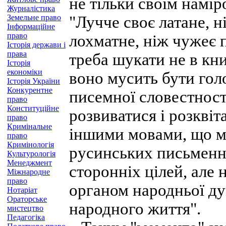
не тільки своїм намір
Журналістика
Земельне право
"Лучче своє латане, н
Інформаційне
право
лохматне, ніж чужеє 
Історія держави і
права
треба шукати не в кн
Історія
економіки
воно мусить бути го
Історія України
Конкурентне
писемної словестности
право
Конституційне
розвиватися і розкві
право
Кримінальне
іншими мовами, що м
право
Кримінологія
русинських письменни
Культурологія
Менеджмент
сторонніх цілей, але 
Міжнародне
право
органом народньої ду
Нотаріат
Ораторське
народного життя".
мистецтво
Педагогіка