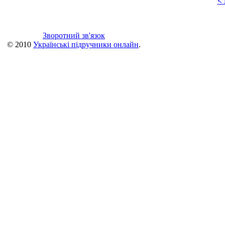
<
Зворотний зв'язок
© 2010
Українські підручники онлайн
.