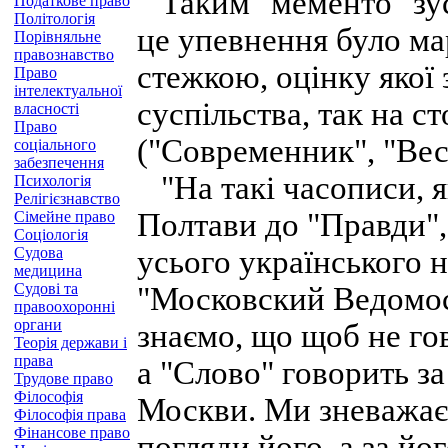
Таким "мементо" зуст
Податкове право
Політологія
це упевнення було м
Порівняльне
правознавство
стежкою, оцінку якої
Право
інтелектуальної
суспільства, так на с
власності
Право
("Современник", "Ве
соціального
забезпечення
"На такі часописи, я
Психологія
Релігієзнавство
Полтави до "Правди",
Сімейне право
Соціологія
Судова
усього українського 
медицина
Судові та
"Московский Beдoмocт
правоохоронні
органи
знаємо, що щоб не го
Теорія держави і
права
а "Слово" говорить за 
Трудове право
Філософія
Москви. Ми зневажаєм
Філософія права
Фінансове право
погляди його, а за йо