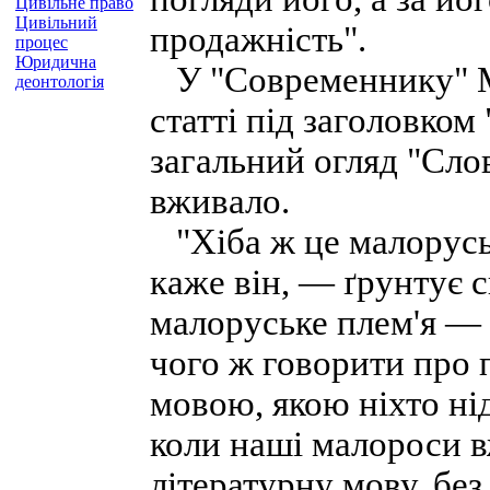
Цивільне право
Цивільний
продажність".
процес
Юридична
У "Современнику" М
деонтологія
статті під заголовко
загальний огляд "Слов
вживало.
"Хіба ж це малоруськ
каже він, — ґрунтує св
малоруське плем'я — 
чого ж говорити про 
мовою, якою ніхто нід
коли наші малороси 
літературну мову, без