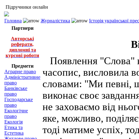
Підручники онлайн
Головна
Журналістика
Історія української пр
Партнери
Авторські
В
реферати,
дипломні та
курсові роботи
Появлення "Слова" в
Предмети
часопис, висловила в
Аграрне право
Адміністративне
словами: "Ми певні, 
право
Банківське
виконає своє завдання
право
Господарське
не заховаємо від ньо
право
Екологічне
яке, можливо, поділяє
право
Екологія
тоді матиме успіх, то
Етика та
Естетика
Житлове право