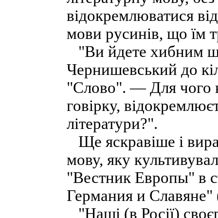
відокремлюватися від 
мови русинів, що їм 
"Ви йдете хибним шл
Чернишевський до кі
"Слово". — Для чого 
говірку, відокремлюєт
літератури?".
Ще яскравіше і вираз
мову, яку культивува
"Вестник Европы" в с
Германия и Славяне" (
"Наші (в Росії) своє