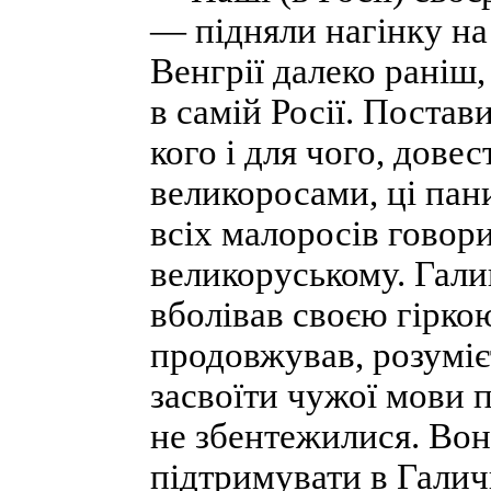
— підняли нагінку на 
Венгрії далеко раніш,
в самій Росії. Постав
кого і для чого, дове
великоросами, ці пан
всіх малоросів говори
великоруському. Гали
вболівав своєю гірко
продовжував, розумієт
засвоїти чужої мови 
не збентежилися. Вон
підтримувати в Галичи