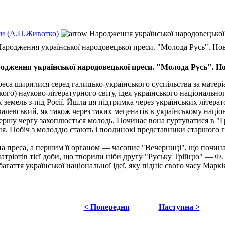
еси (А.П.Животко)
Народження української народовецької 
ародження української народовецької преси. "Молода Русь". Нов
одження української народовецької преси. "Молода Русь". Н
реса ширилися серед галицько-українського суспільства за мате
ого) науково-літературного світу, ідея українського національног
 земель з-під Росії. Йшла ця підтримка через українських літерат
алевський, як також через таких меценатів в українському наці
ршу чергу захоплюється молодь. Починає вона гуртуватися в "Г
я. Побіч з молоддю стають і поодинокі представники старшого гр
а преса, а першим її органом — часопис "Вечерниці", що починає
патріотів тієї доби, що творили ніби другу "Руську Трійцю" — Ф
аття української національної ідеї, яку підніс свого часу Мар
< Попередня
Наступна >