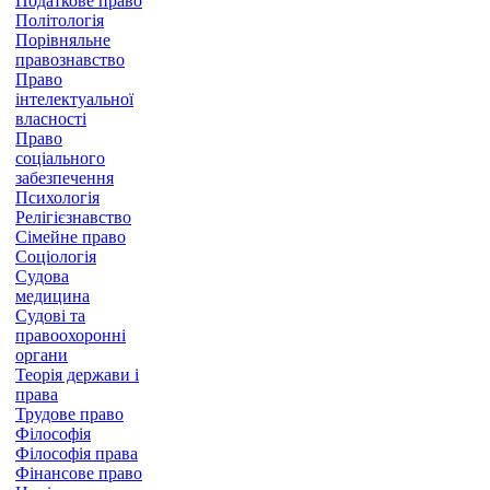
Податкове право
Політологія
Порівняльне
правознавство
Право
інтелектуальної
власності
Право
соціального
забезпечення
Психологія
Релігієзнавство
Сімейне право
Соціологія
Судова
медицина
Судові та
правоохоронні
органи
Теорія держави і
права
Трудове право
Філософія
Філософія права
Фінансове право