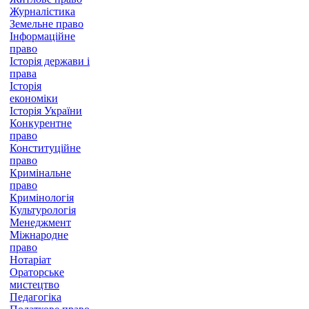
Журналістика
Земельне право
Інформаційне
право
Історія держави і
права
Історія
економіки
Історія України
Конкурентне
право
Конституційне
право
Кримінальне
право
Кримінологія
Культурологія
Менеджмент
Міжнародне
право
Нотаріат
Ораторське
мистецтво
Педагогіка