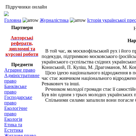
Підручники онлайн
Головна
Журналістика
Історія української пр
Партнери
Н
Авторські
Нар
реферати,
дипломні та
В той час, як москвофільський рух і його п
курсові роботи
подекуди, підтримкою московського (російськ
українського суспільства східних українських
Предмети
Кониський, П. Куліш, М. Драгоманов, М. Ков
Аграрне право
Цією ідеєю національного відродження в пе
Адміністративне
час стає живчиком національного відродженн
право
Ревакович та інші.
Банківське
Речником молодої громади стає її самостійн
право
Був він одним з трьох молодих українських 
Господарське
Спільними силами запалили вони погасле баг
право
Екологічне
право
Екологія
Етика та
Естетика
Житлове право