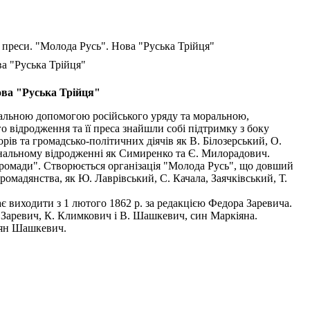
преси. "Молода Русь". Нова "Руська Трійця"
а "Руська Трійця"
ова "Руська Трійця"
ріальною допомогою російського уряду та моральною,
о відродження та її преса знайшли собі підтримку з боку
орів та громадсько-політичних діячів як В. Білозерський, О.
ональному відродженні як Симиренко та Є. Милорадович.
ромади". Створюється організація "Молода Русь", що довший
омадянства, як Ю. Лаврівський, С. Качала, Заячківський, Т.
 виходити з 1 лютого 1862 р. за редакцією Федора Заревича.
. Заревич, К. Климкович і В. Шашкевич, син Маркіяна.
кіян Шашкевич.