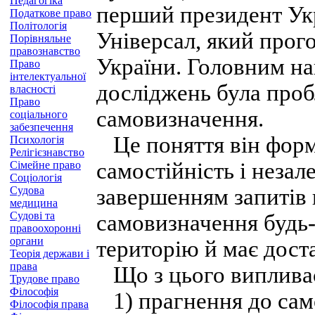
Педагогіка
перший президент Ук
Податкове право
Політологія
Універсал, який прог
Порівняльне
правознавство
України. Головним на
Право
інтелектуальної
досліджень була про
власності
Право
самовизначення.
соціального
забезпечення
Це поняття він форм
Психологія
Релігієзнавство
самостійність і незал
Сімейне право
Соціологія
Судова
завершенням запитів 
медицина
Судові та
самовизначення будь-
правоохоронні
органи
територію й має доста
Теорія держави і
права
Що з цього виплива
Трудове право
Філософія
1) прагнення до само
Філософія права