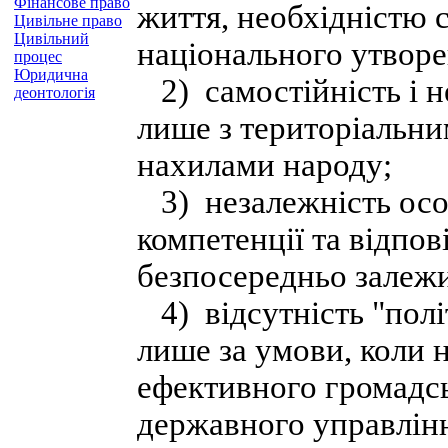
Фінансове право
життя, необхідністю 
Цивільне право
Цивільний
національного утворе
процес
Юридична
2) самостійність і н
деонтологія
лише з територіальни
нахилами народу;
3) незалежність осо
компетенції та відпов
безпосередньо залежит
4) відсутність "полі
лише за умови, коли н
ефективного громадсь
державного управлінн