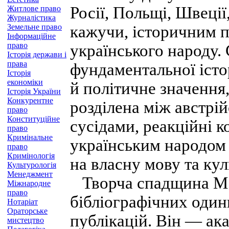
Росії, Польщі, Швеції
Житлове право
Журналістика
Земельне право
кажучи, історичним 
Інформаційне
право
українського народу
Історія держави і
права
фундаментальної істор
Історія
економіки
й політичне значення,
Історія України
Конкурентне
розділена між австрі
право
Конституційне
сусідами, реакційні к
право
Кримінальне
українським народом 
право
Кримінологія
на власну мову та кул
Культурологія
Менеджмент
Творча спадщина М. 
Міжнародне
право
бібліографічних один
Нотаріат
Ораторське
публікацій. Він — ака
мистецтво