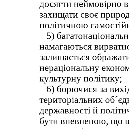
досягти неймовірно в
захищати своє природ
політичною самостій
5) багатонаціональні
намагаються вирватис
залишається ображати
нераціональну економ
культурну політику;
6) борючися за вихід
територіальних об´єд
державності й політи
бути впевненою, що в