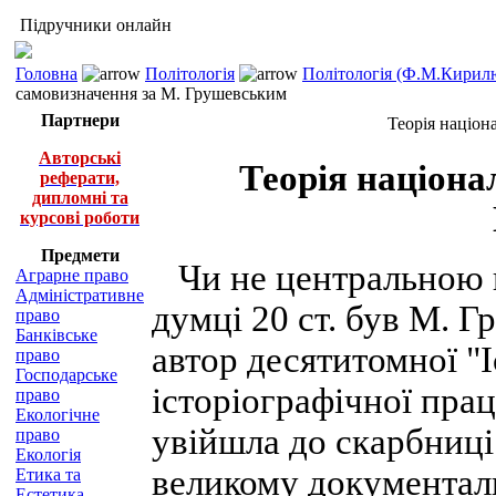
Підручники онлайн
Головна
Політологія
Політологія (Ф.М.Кирилю
самовизначення за М. Грушевським
Партнери
Теорія націон
Авторські
Теорія націона
реферати,
дипломні та
курсові роботи
Предмети
Чи не центральною 
Аграрне право
Адміністративне
думці 20 ст. був М. 
право
Банківське
автор десятитомної "І
право
Господарське
історіографічної прац
право
Екологічне
увійшла до скарбниці 
право
Екологія
великому документаль
Етика та
Естетика