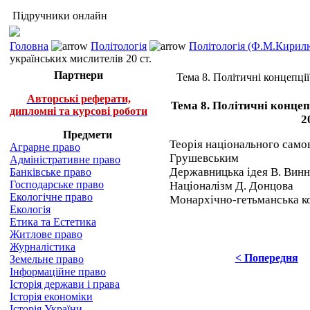
Підручники онлайн
Головна
Політологія
Політологія (Ф.М.Кирилю
українських мислителів 20 ст.
Партнери
Тема 8. Політичні концепції
Авторські реферати,
Тема 8. Політичні концеп
дипломні та курсові роботи
2
Предмети
Теорія національного само
Аграрне право
Грушевським
Адміністративне право
Державницька ідея В. Вин
Банківське право
Господарське право
Націоналізм Д. Донцова
Екологічне право
Монархічно-гетьманська к
Екологія
Етика та Естетика
Житлове право
Журналістика
< Попередня
Земельне право
Інформаційне право
Історія держави і права
Історія економіки
Історія України