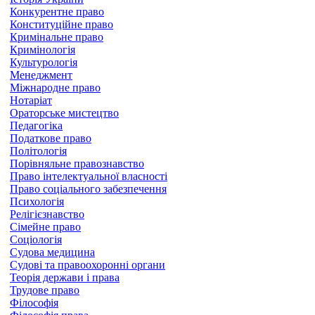
Конкурентне право
Конституційне право
Кримінальне право
Кримінологія
Культурологія
Менеджмент
Міжнародне право
Нотаріат
Ораторське мистецтво
Педагогіка
Податкове право
Політологія
Порівняльне правознавство
Право інтелектуальної власності
Право соціального забезпечення
Психологія
Релігієзнавство
Сімейне право
Соціологія
Судова медицина
Судові та правоохоронні органи
Теорія держави і права
Трудове право
Філософія