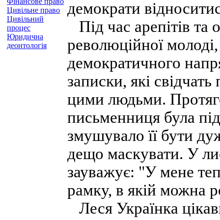
Фінансове право
демократи відносити
Цивільне право
Цивільний
Під час арепітів та 
процес
Юридична
революційної молоді, 
деонтологія
демократичного напря
записки, які свідчать
цими людьми. Протяг
письменниця була під
змушувало її бути ду
дещо маскувати. У лис
зауважує: "У мене теп
рамку, в якій можна р
Леся Українка цікави