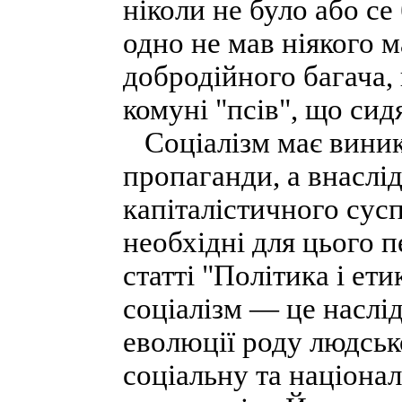
ніколи не було або с
одно не мав ніякого м
добродійного багача, 
комуні "псів", що сидя
Соціалізм має виникн
пропаганди, а внаслі
капіталістичного сусп
необхідні для цього 
статті "Політика і ет
соціалізм — це наслі
еволюції роду людськ
соціальну та націона