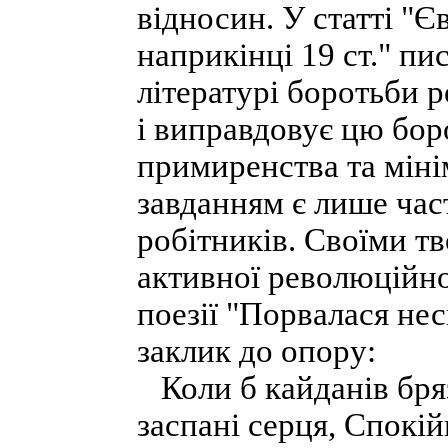
відносин. У статті "
наприкінці 19 ст." п
літературі боротьби р
і виправдовує цю бор
примиренства та мінім
завданням є лише час
робітників. Своїми т
активної революційно
поезії "Порвалася не
заклик до опору:
Коли б кайданів бряз
заспані серця, Спокій