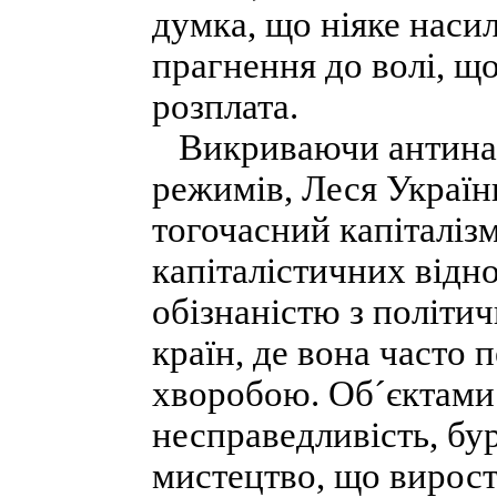
думка, що ніяке наси
прагнення до волі, щ
розплата.
Викриваючи антинар
режимів, Леся Українк
тогочасний капіталіз
капіталістичних відн
обізнаністю з політи
країн, де вона часто 
хворобою. Об´єктами 
несправедливість, бу
мистецтво, що вирост