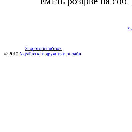
вмить розірве на собі 
<
Зворотний зв'язок
© 2010
Українські підручники онлайн
.