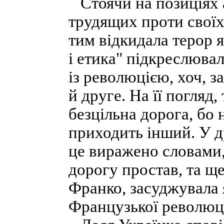
Стоячи на позиціях 
трудящих проти своїх
тим відкидала терор я
і етика" підкреслюва
із революцією, хоч, з
й друге. На її погляд
безцільна дорога, бо 
приходить інший. У д
це виражено словами
дорогу простав, та ще 
Франко, засуджувала я
Французької революці