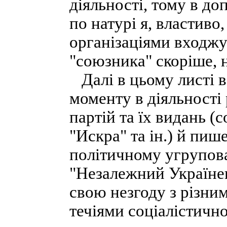
діяльності, тому в до
по натурі я, властиво, 
організаціями входжу
"союзника" скоріше, н
Далі в цьому листі в
моменту в діяльності
партій та їх видань (с
"Искра" та ін.) й пи
політичному угрупова
"Незалежний Українец
свою незгоду з різни
течіями соціалістично