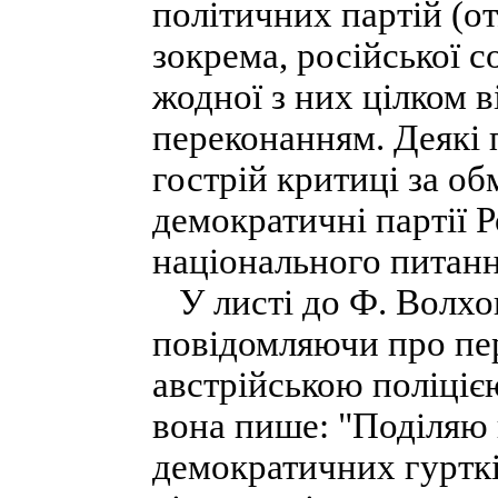
політичних партій (от
зокрема, російської с
жодної з них цілком 
переконанням. Деякі п
гострій критиці за об
демократичні партії Р
національного питанн
У листі до Ф. Волхов
повідомляючи про пер
австрійською поліціє
вона пише: "Поділяю н
демократичних гурткі