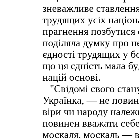
зневажливе ставлення
трудящих усіх націон
прагнення позбутися 
поділяла думку про н
єдності трудящих у бо
що ця єдність мала бу
націй основі.
"Свідомі свого стан
Українка, — не повинн
віри чи народу належ
повинен вважати себе
москаля, москаль — від