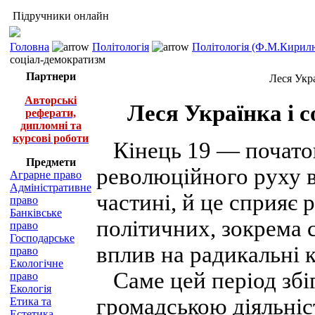
Підручники онлайн
Головна
Політологія
Політологія (Ф.М.Кирилю
соціал-демократизм
Партнери
Леся Укра
Авторські
Леся Українка і с
реферати,
дипломні та
курсові роботи
Кінець 19 — початок
Предмети
революційного руху в Р
Аграрне право
Адміністративне
частині, й це сприяє
право
Банківське
політичних, зокрема 
право
Господарське
вплив на радикальні к
право
Екологічне
Саме цей період збіг
право
Екологія
громадською діяльніс
Етика та
Естетика