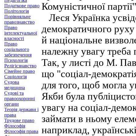
Педагогіка
Комуністичної партії" 
Податкове право
Політологія
Леся Українка усвід
Порівняльне
правознавство
демократичного руху 
Право
інтелектуальної
й національне визволе
власності
Право
належну увагу треба 
соціального
забезпечення
Так, у листі до М. Па
Психологія
Релігієзнавство
що "соціал-демократі
Сімейне право
Соціологія
Судова
для того, щоб могла у
медицина
Судові та
Якби була публіцисто
правоохоронні
органи
увагу на соціал-демок
Теорія держави і
права
займати в ньому елем
Трудове право
Філософія
наприклад, українські
Філософія права