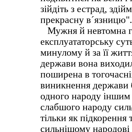
зійдіть з естрад, зді
прекрасну в´язницю".
Мужня й невтомна гр
експлуататорську суть
минулому й за її жит
держави вона виходила
поширена в тогочасній
виникнення держави б
одного народу іншим 
слабшого народу силь
тільки як підкорення 
сильнішому народові