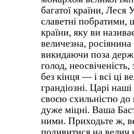
багатої країни, Леся 
славетні побратими, 
країни, яку ви назива
величезна, росіянина 
викидаючи поза держа
голод, неосвіченість,
без кінця — і всі ці в
грандіозні. Царі наш
своєю схильністю до м
дуже міцні. Ваша Баст
ними. Приходьте ж, ве
подивитися на велич 