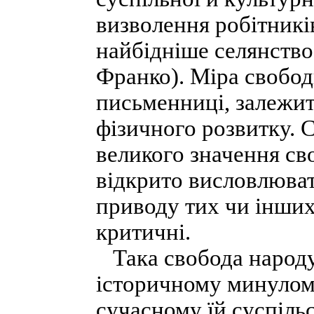
визволення робітників
найбідніше селянство т
Франко). Міра свобод
письменниці, залежить
фізичного розвитку. 
великого значення сво
відкрито висловлюват
приводу тих чи інших
критичні.
Така свобода народу, 
історичному минулому
сучасному їй суспільс