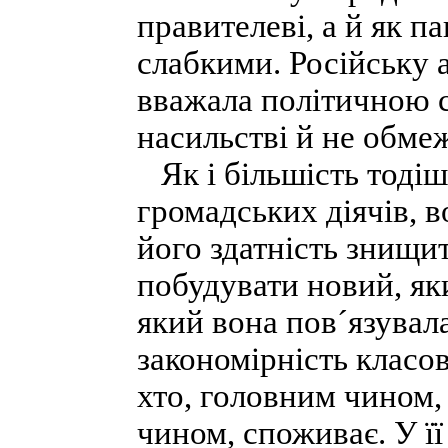
правителеві, а й як п
слабкими. Російську
вважала політичною 
насильстві й не обме
Як і більшість тодіш
громадських діячів, в
його здатність знищи
побудувати новий, яки
який вона пов´язувала
закономірність класов
хто, головним чином, 
чином, споживає. У ї