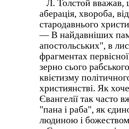
Л. Толстой вважав, 
аберація, хвороба, ві
стародавнього христи
— В найдавніших пам
апостольських", в ли
фрагментах первісної
зерно сього рабського
квієтизму політичного
християнстві. Як хоче
Євангелії так часто в
"пана і раба", як єд
людиною і божеством