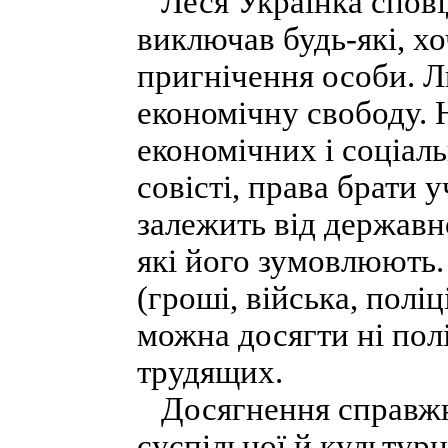
Леся Українка сповід
виключав будь-які, хо
пригнічення особи. Л
економічну свободу. 
економічних і соціал
совісті, права брати 
залежить від державн
які його зумовлюють.
(гроші, війська, поліц
можна досягти ні полі
трудящих.
Досягнення справжн
суспільної й культур