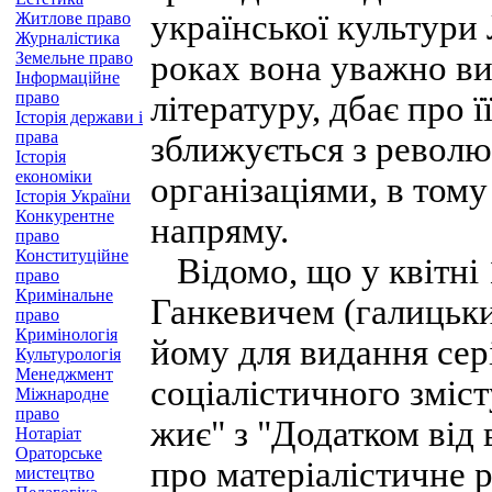
української культури 
Житлове право
Журналістика
Земельне право
роках вона уважно ви
Інформаційне
право
літературу, дбає про 
Історія держави і
права
зближується з револ
Історія
економіки
організаціями, в том
Історія України
Конкурентне
напряму.
право
Конституційне
Відомо, що у квітні 1
право
Кримінальне
Ганкевичем (галицьки
право
Кримінологія
йому для видання сер
Культурологія
Менеджмент
соціалістичного зміс
Міжнародне
право
жиє" з "Додатком від
Нотаріат
Ораторське
про матеріалістичне р
мистецтво