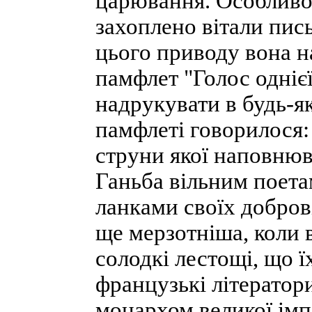
царювання. Особливо
захоплено вітали пис
цього приводу вона н
памфлет "Голос однієї
надрукувати в будь-я
памфлеті говорилося: 
струни якої наповнюв
Ганьба вільним поета
ланками своїх добров
ще мерзотніша, коли 
солодкі лестощі, що 
французькі літератор
монархом великої імп