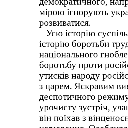
демократичного, нап
мірою ігнорують укра
розвиватися.
Усю історію суспільс
історію боротьби тру
національного гнобл
боротьбу проти росій
утисків народу росі
з царем. Яскравим ви
деспотичного режиму в
урочисту зустріч, ул
він поїхав з вінцено