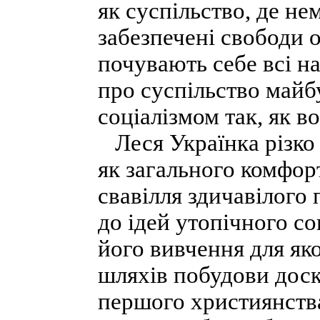
як суспільство, де не
забезпечені свободи 
почувають себе всі на
про суспільство майб
соціалізмом так, як в
Леся Українка різко 
як загального комфорт
свавілля здичавілого 
до ідей утопічного со
його вивчення для як
шляхів побудови доск
першого християнства