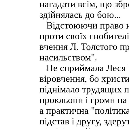
нагадати всім, що збр
здійнялась до бою...
Відстоюючи право н
проти своїх гнобител
вчення Л. Толстого п
насильством".
Не сприймала Леся У
віровчення, бо христия
піднімало трудящих п
прокльони і громи на 
а практична "політик
підстав і другу, здер