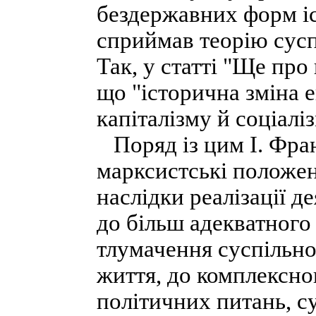
бездержавних форм і
сприймав теорію сусп
Так, у статті "Ще про
що "історична зміна 
капіталізму й соціалі
Поряд із цим І. Фран
марксистські положен
наслідки реалізації д
до більш адекватного
тлумачення суспільног
життя, до комплексно
політичних питань, су