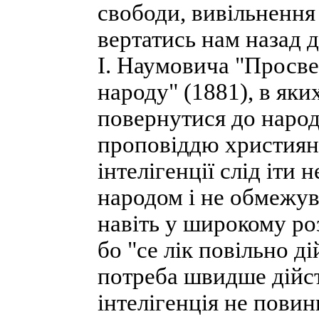
свободи, вивільнення 
вертатись нам назад д
І. Наумовича "Просве
народу" (1881), в яки
повернутися до народ
проповіддю християнс
інтелігенції слід іти 
народом і не обмежув
навіть у широкому ро
бо "се лік повільно д
потреба швидше дійств
інтелігенція не повин