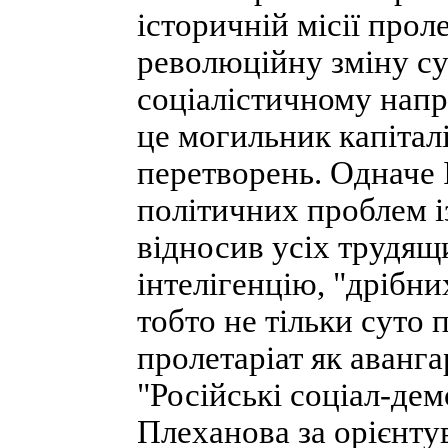
історичній місії прол
революційну зміну су
соціалістичному напр
це могильник капіталі
перетворень. Одначе 
політичних проблем із
відносив усіх трудящ
інтелігенцію, "дрібни
тобто не тільки суто 
пролетаріат як аванга
"Російські соціал-дем
Плеханова за орієнту