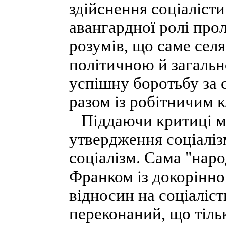
здійснення соціаліст
авангардної ролі прол
розумів, що саме селя
політичною й загальн
успішну боротьбу за 
разом із робітничим 
Піддаючи критиці ма
утвердження соціалізм
соціалізм. Сама "наро
Франком із докорінн
відносин на соціаліст
переконаний, що тільк