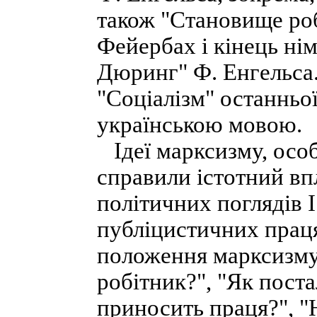
також "Становище роб
Фейербах і кінець нім
Дюринг" Ф. Енгельса. 
"Соціалізм" останньо
українською мовою.
Ідеї марксизму, особ
справили істотний вп
політичних поглядів І
публіцистичних працях
положення марксизму.
робітник?", "Як пост
приносить праця?", "