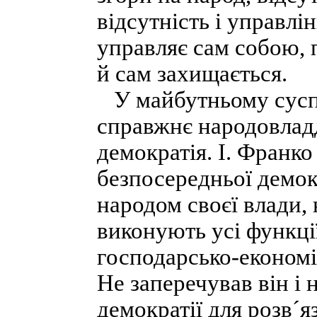
відсутність і управлі
управляє сам собою, 
й сам захищається.
У майбутньому суспі
справжнє народовладд
демократія. І. Франк
безпосередньої демокр
народом своєї влади, 
виконують усі функці
господарсько-економі
Не заперечував він і 
демократії для розв´