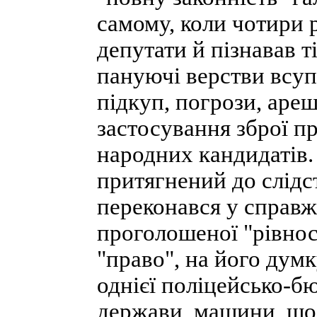
самому, коли чотири 
депутати й пізнавав т
пануючі верстви всуп
підкуп, погрози, ареш
застосування зброї пр
народних кандидатів.
притягнений до слідст
переконався у справж
проголошеної "рівност
"право", на його думк
однієї поліцейсько-
держави, машини, що д