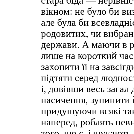
стара біда — нерівніс
вікном: не було би ви
але була би всевладн
родовитих, чи вибран
держави. А маючи в р
лише на короткий час,
захопити її на завсігд
підтяти серед люднос
і, довівши весь загал
насичення, зупинити й
придушуючи всякі так
наперед, роблять певн
того, що є, і шукають 