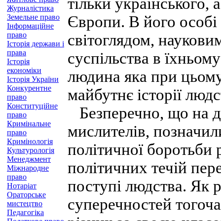
тільки українського, 
Журналістика
Земельне право
Європи. В його особі
Інформаційне
право
світоглядом, наукови
Історія держави і
права
суспільства в їхньом
Історія
економіки
людина яка при цьому
Історія України
Конкурентне
майбутнє історії людс
право
Конституційне
Безперечно, що на до
право
Кримінальне
мислителів, позначил
право
Кримінологія
політичної боротьби р
Культурологія
Менеджмент
політичних течій пер
Міжнародне
право
поступі людства. Як 
Нотаріат
Ораторське
суперечностей тогоча
мистецтво
Педагогіка