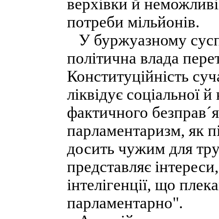
верхівки й неможливі
потреби мільйонів.
У буржуазному суспіл
політична влада перет
Конституційність су
ліквідує соціальної й
фактичного безправ´я
парламентаризм, як пі
досить чужим для тру
представляє інтереси
інтелігенції, що пле
парламентарно".