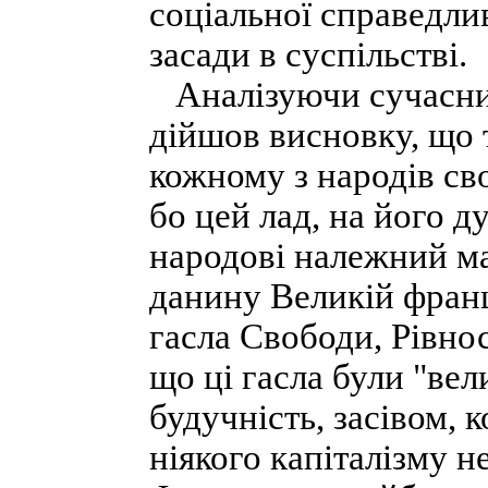
соціальної справедли
засади в суспільстві.
Аналізуючи сучасний 
дійшов висновку, що 
кожному з народів св
бо цей лад, на його д
народові належний ма
данину Великій франц
гасла Свободи, Рівнос
що ці гасла були "вел
будучність, засівом, к
ніякого капіталізму не