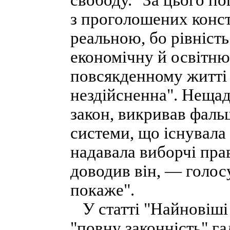
свободу. "За цього п
з проголошених конс
реальною, бо рівність
економічну й освітню 
повсякденному житті
нездійсненна". Нещад
закон, викривав фаль
системи, що існувала 
надавала виборчі прав
доводив він, — голосу
покаже".
У статті "Найновіші 
"повну законність" га