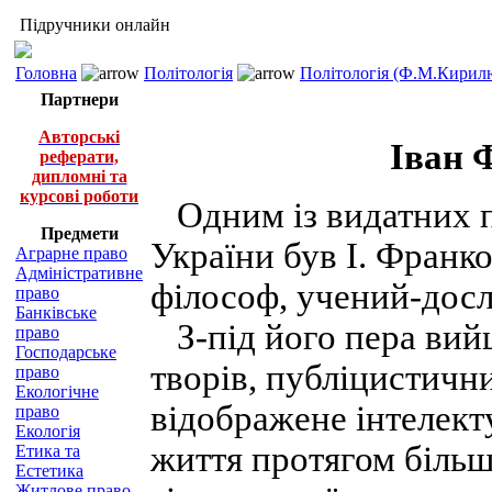
Підручники онлайн
Головна
Політологія
Політологія (Ф.М.Кирилю
Партнери
Авторські
Іван 
реферати,
дипломні та
курсові роботи
Одним із видатних 
Предмети
України був І. Франко
Аграрне право
Адміністративне
філософ, учений-досл
право
Банківське
З-під його пера вий
право
Господарське
творів, публіцистични
право
Екологічне
відображене інтелект
право
Екологія
життя протягом більш 
Етика та
Естетика
Житлове право