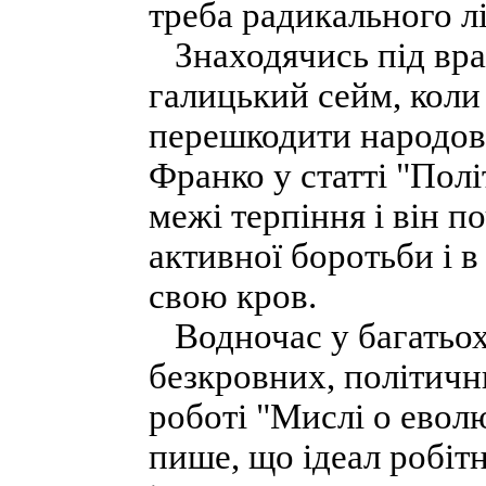
треба радикального лі
Знаходячись під враж
галицький сейм, коли
перешкодити народові
Франко у статті "Полі
межі терпіння і він п
активної боротьби і в
свою кров.
Водночас у багатьох 
безкровних, політичн
роботі "Мислі о еволю
пише, що ідеал робітн