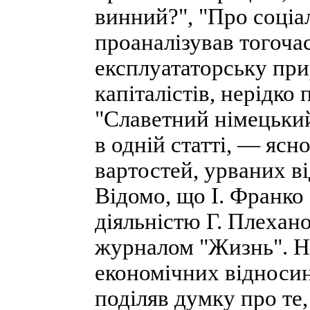
винний?", "Про соціалі
проаналізував тогоча
експлуататорську при
капіталістів, нерідко
"Славетний німецький
в одній статті, — ясн
вартостей, урваних ві
Відомо, що І. Франко 
діяльністю Г. Плехан
журналом "Жизнь". Н
економічних відносин
поділяв думку про те