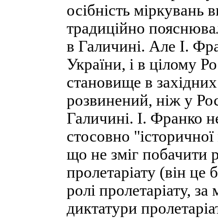
осібність міркувань ви
традиційно пояснюва
в Галичині. Але І. Фр
України, і в цілому Ро
становище в західних 
розвинений, ніж у Рос
Галичині. І. Франко н
стосовно "історичної 
що не зміг побачити 
пролетаріату (він це б
ролі пролетаріату, за
диктатури пролетаріа