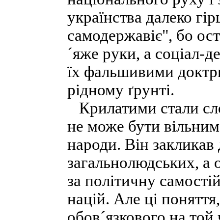
українства далеко гі
самодержавіє", бо ост
´яже руки, а соціал-
їх фальшивими доктри
рідному ґрунті.
Крилатими стали слов
не може бути вільним
народи. Він закликав
загальнолюдських, а 
за політичну самостій
націй. Але ці поняття
обов´язкового на той 