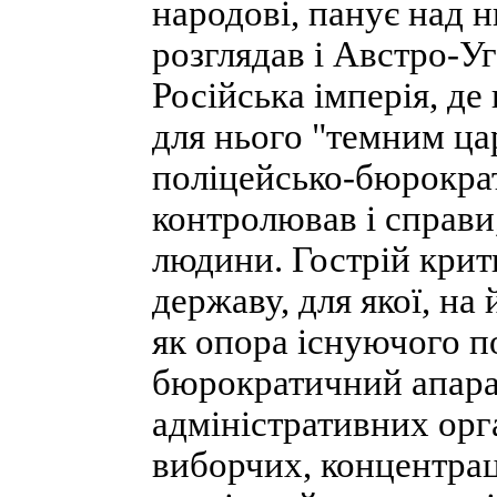
народові, панує над н
розглядав і Австро-Уг
Російська імперія, де
для нього "темним ца
поліцейсько-бюрократ
контролював і справи
людини. Гострій крит
державу, для якої, на
як опора існуючого п
бюрократичний апара
адміністративних орг
виборчих, концентрац