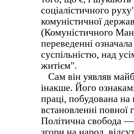
соціалістичного руху"
комуністичної держави
(Комуністичного Мані
переведенні означала
суспільністю, над усі
житієм".
Сам він уявляв майбу
інакше. Його ознакам
праці, побудована на 
встановленні повної 
Політична свобода — 
згори на народ, відсу