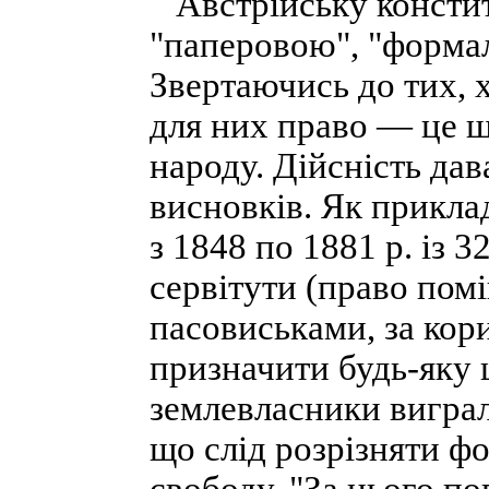
Австрійську конститу
"паперовою", "формал
Звертаючись до тих, х
для них право — це щ
народу. Дійсність дав
висновків. Як приклад
з 1848 по 1881 р. із 
сервітути (право помі
пасовиськами, за кор
призначити будь-яку ц
землевласники виграл
що слід розрізняти фо