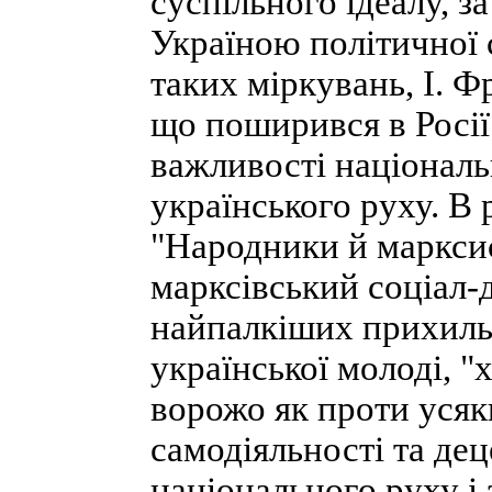
суспільного ідеалу, з
Україною політичної 
таких міркувань, І. Ф
що поширився в Росії 
важливості національ
українського руху. В 
"Народники й марксис
марксівський соціал-
найпалкіших прихильни
української молоді, "
ворожо як проти усяк
самодіяльності та дец
національного руху і 