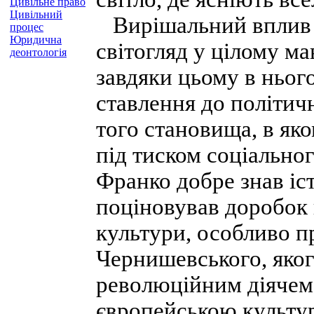
Цивільне право
Цивільний
Вирішальний вплив н
процес
Юридична
світогляд у цілому м
деонтологія
завдяки цьому в ньог
ставлення до політичн
того становища, в як
під тиском соціальног
Франко добре знав іс
поціновував доробок 
культури, особливо пр
Чернишевського, яко
революційним діячем.
європейською культу