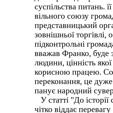
суспільства питань. ї
вільного союзу грома
представницький орга
зовнішньої торгівлі, 
підконтрольні громада
вважав Франко, буде 
людини, цінність якої
корисною працею. Соц
переконання, це дуже 
панує народний сувер
У статті "До історії 
чітко віддає переваг