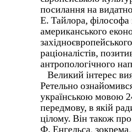
посилання на видатно
Е. Тайлора, філософа 
американського еконо
західноєвропейського
раціоналістів, позити
антропологічного нап
Великий інтерес вияв
Ретельно ознайомився 
українською мовою 24
передмову, в якій ра
цілому. Він також пр
Ф. Енгельса, зокрема,