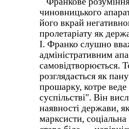
Франкове розуміння 
чиновницького апара
його вкрай негативног
пролетаріату як держ
І. Франко слушно вв
адміністративним ап
самовідтворюється. Т
розглядається як пан
прошарку, котре веде 
суспільстві". Він ви
наявності держави, я
марксисти, соціальна 