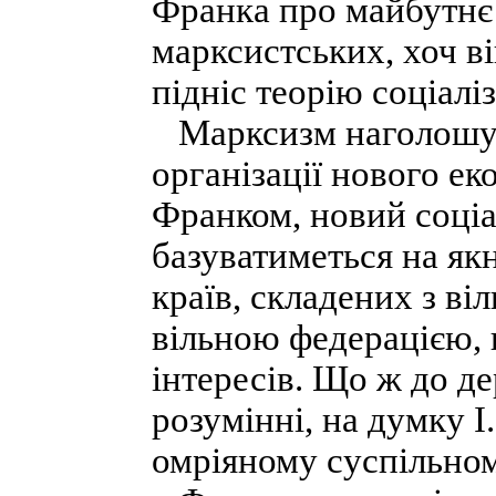
Франка про майбутнє 
марксистських, хоч ві
підніс теорію соціалі
Марксизм наголошува
організації нового ек
Франком, новий соціа
базуватиметься на я
країв, складених з в
вільною федерацією, 
інтересів. Що ж до де
розумінні, на думку І
омріяному суспільном