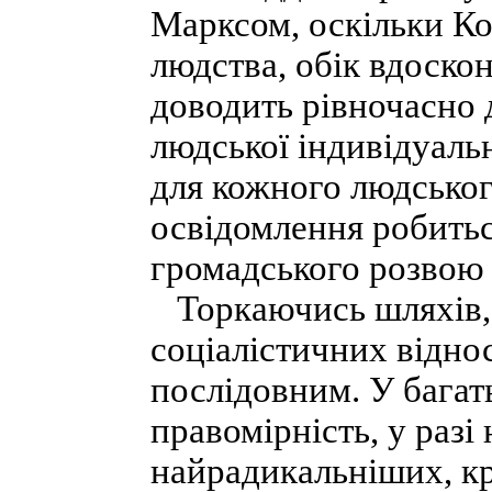
Марксом, оскільки Ко
людства, обік вдоско
доводить рівночасно 
людської індивідуаль
для кожного людськог
освідомлення робитьс
громадського розвою 
Торкаючись шляхів, 
соціалістичних віднос
послідовним. У багат
правомірність, у разі
найрадикальніших, кр