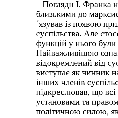
Погляди І. Франка н
близькими до марксис
´язував із появою пр
суспільства. Але стос
функцій у нього були 
Найважливішою ознак
відокремлений від су
виступає як чинник н
інших членів суспільс
підкреслював, що всі 
установами та правом
політичною силою, як