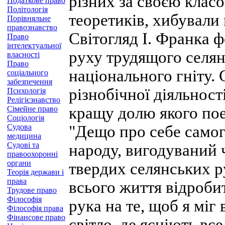
різних за своєю кла
Податкове право
Політологія
теоретиків, хибували
Порівняльне
правознавство
Світогляд І. Франка 
Право
інтелектуальної
руху трудящого селян
власності
Право
національного гніту.
соціального
забезпечення
різнобічної діяльност
Психологія
Релігієзнавство
кращу долю якого поет
Сімейне право
Соціологія
Судова
"Дещо про себе самог
медицина
Судові та
народу, вигодуваний
правоохоронні
органи
твердих селянських 
Теорія держави і
права
всього життя відробит
Трудове право
Філософія
рука на те, щоб я міг
Філософія права
Фінансове право
світло, де ясніють все