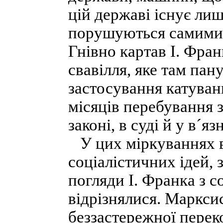
цій державі існує ли
порушуються самими 
Гнівно картав І. Фра
свавілля, яке там пан
застосування катувань
місяців перебування з
законі, в суді й у в´яз
У цих міркуваннях в
соціалістичних ідей, 
погляди І. Франка з 
відрізнялися. Марксис
беззастережної перекон