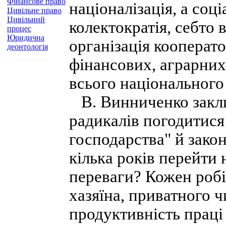
Фінансове право
націоналізація, а соці
Цивільне право
Цивільний
колектократія, себто 
процес
Юридична
організація кооперат
деонтологія
фінансових, аграрних
всього національного 
В. Винниченко заклик
радикалів погодитися 
господарства" й зако
кілька років перейти 
переваги? Кожен робі
хазяїна, приватного ч
продуктивність праці