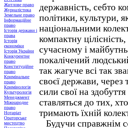
державність, себто ко
Житлове право
Журналістика
Земельне право
політики, культури, як
Інформаційне
право
національними колект
Історія держави і
права
компактну цілісність,
Історія
економіки
сучасному і майбутнь
Історія України
Конкурентне
покалічений людський
право
Конституційне
так жагуче всі так зв
право
Кримінальне
своєї держави, через 
право
Кримінологія
сили свої на здобуття
Культурологія
Менеджмент
ставляться до тих, хто
Міжнародне
право
тримають їхній колект
Нотаріат
Ораторське
Будучи справжнім со
мистецтво