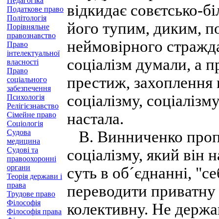
Педагогіка
відкидає совєтсько-б
Податкове право
Політологія
його тупим, диким, по
Порівняльне
правознавство
неймовірного стражда
Право
інтелектуальної
соціалізм думали, а п
власності
Право
престиж, захоплення 
соціального
забезпечення
соціалізму, соціалізм
Психологія
Релігієзнавство
настала.
Сімейне право
Соціологія
Судова
В. Винниченко пропо
медицина
Судові та
соціалізму, який він 
правоохоронні
органи
суть в об´єднанні, "се
Теорія держави і
права
переводити приватну 
Трудове право
Філософія
колективну. Не держав
Філософія права