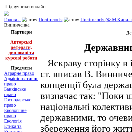
Підручники онлайн
Головна
Політологія
Політологія (Ф.М.Кирилю
Винниченка
Партнери
Де
Авторські
Державниц
реферати,
дипломні та
курсові роботи
Яскраву сторінку в 
Предмети
ст. вписав В. Виннич
Аграрне право
Адміністративне
концепції була держав
право
Банківське
визначає так: "Поки 
право
Господарське
національні колективи
право
Екологічне
державними, то очев
право
Екологія
збереження його життя
Етика та
Естетика