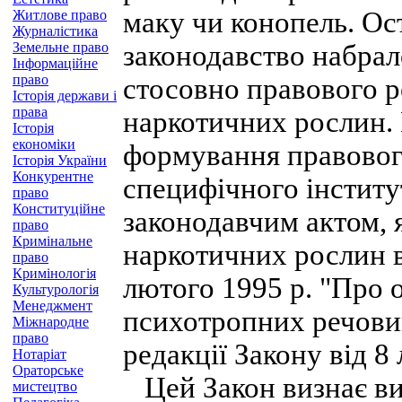
маку чи конопель. О
Житлове право
Журналістика
Земельне право
законодавство набрал
Інформаційне
право
стосовно правового 
Історія держави і
права
наркотичних рослин. 
Історія
економіки
формування правовог
Історія України
Конкурентне
специфічного інститу
право
Конституційне
законодавчим актом,
право
Кримінальне
наркотичних рослин в 
право
Кримінологія
лютого 1995 р. "Про о
Культурологія
Менеджмент
психотропних речовин,
Міжнародне
право
редакції Закону від 8 
Нотаріат
Ораторське
Цей Закон визнає в
мистецтво