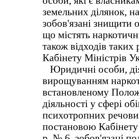
особи, які є власник
земельних ділянок, на
зобов'язані знищити 
що містять наркотичн
також відходів таких
Кабінету Міністрів Ук
Юридичні особи, діял
вирощуванням наркот
встановленому Полож
діяльності у сфері об
психотропних речовин
постановою Кабінету 
р. № 6, зобов'язані по