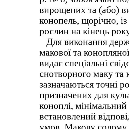
вирощених та (або) в
конопель, щорічно, і
рослин на кінець року
Для виконання держ
макової та конопляно
видає спеціальні сві
снотворного маку та 
зазначаються точні р
призначених для куль
коноплі, мінімальний
встановлений відпові
умов. Макову солому