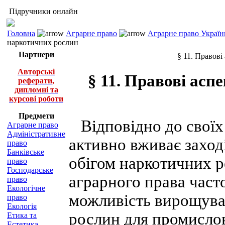
Підручники онлайн
Головна
Аграрне право
Аграрне право Україн
наркотичних рослин
Партнери
§ 11. Правов
Авторські
§ 11. Правові ас
реферати,
дипломні та
курсові роботи
Предмети
Відповідно до своїх 
Аграрне право
Адміністративне
активно вживає заход
право
Банківське
обігом наркотичних ре
право
Господарське
аграрного права част
право
Екологічне
можливість вирощува
право
Екологія
рослин для промислов
Етика та
Естетика