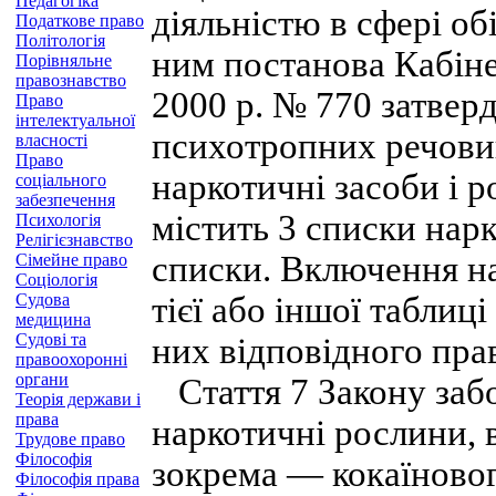
Педагогіка
діяльністю в сфері об
Податкове право
Політологія
ним постанова Кабіне
Порівняльне
правознавство
2000 р. № 770 затвер
Право
інтелектуальної
психотропних речовин
власності
Право
наркотичні засоби і р
соціального
забезпечення
містить 3 списки нар
Психологія
Релігієзнавство
списки. Включення н
Сімейне право
Соціологія
Судова
тієї або іншої таблиц
медицина
Судові та
них відповідного пра
правоохоронні
органи
Стаття 7 Закону забо
Теорія держави і
права
наркотичні рослини, 
Трудове право
Філософія
зокрема — кокаїновог
Філософія права