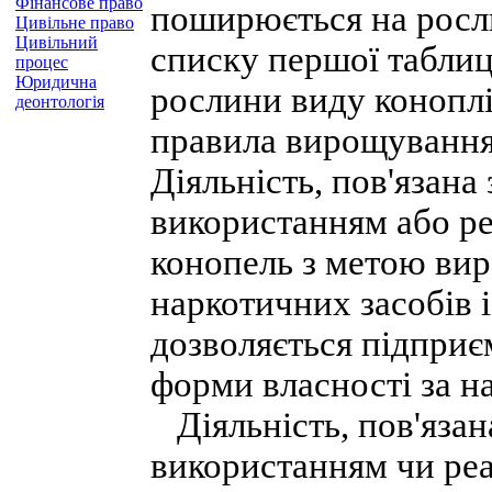
Фінансове право
поширюється на росл
Цивільне право
Цивільний
списку першої таблиц
процес
Юридична
рослини виду коноплі
деонтологія
правила вирощування
Діяльність, пов'язана
використанням або ре
конопель з метою вир
наркотичних засобів 
дозволяється підприє
форми власності за на
Діяльність, пов'язана
використанням чи реа