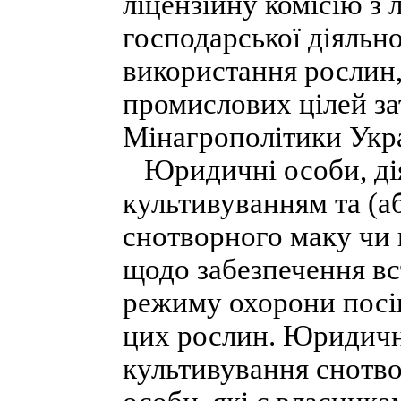
ліцензійну комісію з
господарської діяльно
використання рослин,
промислових цілей з
Мінагрополітики Укра
Юридичні особи, діял
культивуванням та (а
снотворного маку чи 
щодо забезпечення в
режиму охорони посів
цих рослин. Юридичні
культивування снотво