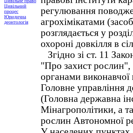
Цивільне право
Цивільний
регулювання поводже
процес
Юридична
агрохімікатами (засо
деонтологія
розглядається у розд
охороні довкілля в сі
Згідно зі ст. 11 Зако
"Про захист рослин"
органами виконавчої в
Головне управління 
(Головна державна ін
Мінагрополітики, а т
рослин Автономної ре
У населених пунктах,