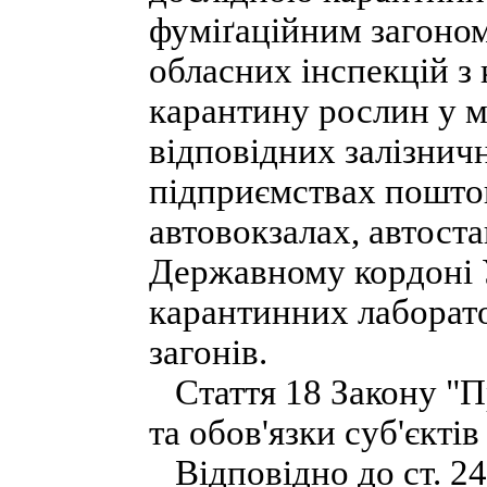
фуміґаційним загоно
обласних інспекцій з
карантину рослин у м
відповідних залізнич
підприємствах поштов
автовокзалах, автост
Державному кордоні У
карантинних лаборато
загонів.
Стаття 18 Закону "Пр
та обов'язки суб'єкті
Відповідно до ст. 24