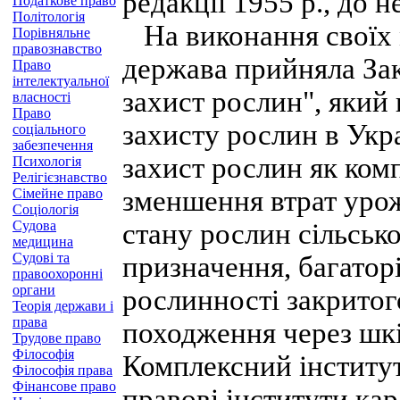
редакції 1955 р., до н
Податкове право
Політологія
На виконання своїх 
Порівняльне
правознавство
держава прийняла Зак
Право
інтелектуальної
захист рослин", який
власності
Право
захисту рослин в Укра
соціального
забезпечення
захист рослин як ком
Психологія
Релігієзнавство
зменшення втрат уро
Сімейне право
Соціологія
Судова
стану рослин сільськ
медицина
Судові та
призначення, багатор
правоохоронні
органи
рослинності закритог
Теорія держави і
права
походження через шкі
Трудове право
Філософія
Комплексний інститу
Філософія права
Фінансове право
правові інститути ка