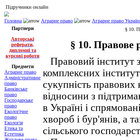
Підручники онлайн
Головна
Аграрне право
Аграрне право Україн
Партнери
§ 10. 
Авторські
§ 10. Правове
реферати,
дипломні та
курсові роботи
Правовий інститут з
Предмети
комплексних інститут
Аграрне право
Адміністративне
сукупність правових 
право
Банківське
відносини з підтрима
право
Господарське
в Україні і спрямован
право
Екологічне
хвороб і бур'янів, а т
право
Екологія
сільського господарст
Етика та
Естетика
Житлове право