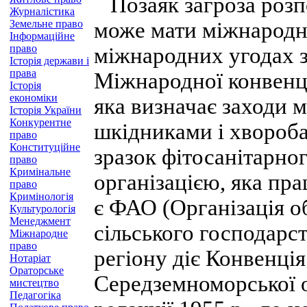
Позаяк загроза розп
Журналістика
Земельне право
може мати міжнародни
Інформаційне
право
міжнародних угодах з
Історія держави і
права
Міжнародної конвенції
Історія
економіки
яка визначає заходи 
Історія України
Конкурентне
шкідниками і хвороба
право
Конституційне
зразок фітосанітарно
право
Кримінальне
організацією, яка пр
право
Кримінологія
є ФАО (Організація об
Культурологія
Менеджмент
сільського господарс
Міжнародне
право
регіону діє Конвенція
Нотаріат
Ораторське
Середземноморської о
мистецтво
Педагогіка