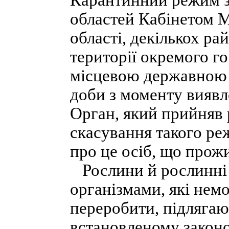
Карантинний режим з
областей Кабінетом Мі
області, декількох ра
території окремого г
місцевою державною а
доби з моменту виявл
Орган, який прийняв
скасування такого ре
про це осіб, що прож
Рослини й рослинні 
організмами, які нем
переробити, підлягаю
встановленому законо