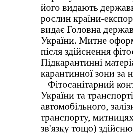
його видають державн
рослин країни-експор
видає Головна держав
України. Митне офор
після здійснення фіт
Підкарантинні матері
карантинної зони за 
Фітосанітарний конт
України та транспорті
автомобільного, заліз
транспорту, митницях
зв'язку тощо) здійсн