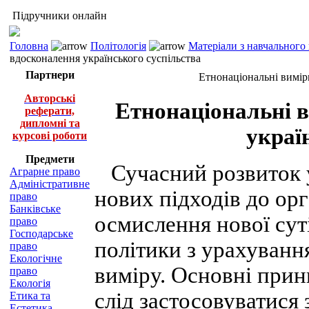
Підручники онлайн
Головна
Політологія
Матеріали з навчального
вдосконалення українського суспільства
Партнери
Етнонаціональні виміри
Авторські
Етнонаціональні в
реферати,
дипломні та
украї
курсові роботи
Предмети
Сучасний розвиток у
Аграрне право
Адміністративне
нових підходів до орг
право
Банківське
осмислення нової суті
право
Господарське
політики з урахуванн
право
Екологічне
виміру. Основні прин
право
Екологія
слід застосовуватися
Етика та
Естетика