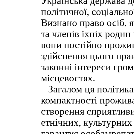
Українська держава до
політичної, соціальної
Визнано право осіб, 
та членів їхніх родин
вони постійно прожив
здійснення цього пра
законні інтереси гро
місцевостях.
Загалом ця політика 
компактності прожив
створення сприятливи
етнічних, культурних
гарантує особамрепат