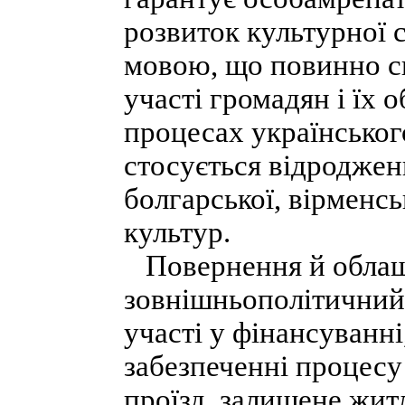
розвиток культурної 
мовою, що повинно сп
участі громадян і їх 
процесах українськог
стосується відроджен
болгарської, вірменсь
культур.
Повернення й облашт
зовнішньополітичний 
участі у фінансуванн
забезпеченні процесу
проїзд, залишене жит