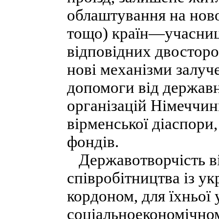
облаштування на ново
тощо) країн—учасни
відповідних двостор
нові механізми залуч
допомоги від державн
організацій Німеччини
вірменської діаспори
фондів.
Державотворчість ві
співробітництва із ук
кордоном, для їхньої 
соціальноекономічном