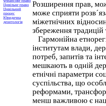
Фінансове право
Розширення прав, мо
Цивільне право
Цивільний
може сприяти розв´я
процес
Юридична
міжетнічних відносин
деонтологія
збереження традицій т
Гармонійна етнорегі
інститутам влади, д
потреб, запитів та ін
мешкають в одній дер
етнічні параметри со
суспільства, що особ
реформами, трансфор
менш важливою є нац