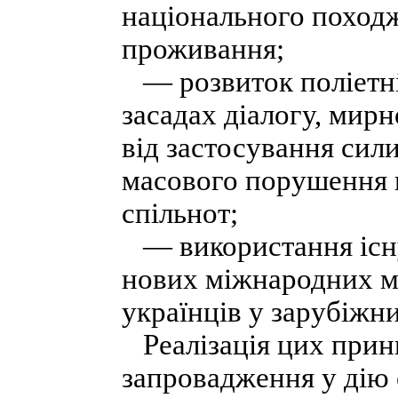
національного походж
проживання;
— розвиток поліетніч
засадах діалогу, мирн
від застосування сили
масового порушення 
спільнот;
— використання існу
нових міжнародних ме
українців у зарубіжни
Реалізація цих прин
запровадження у дію 