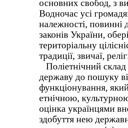
основних свобод, з в
Водночас усі громадян
належності, повинні 
законів України, обер
територіальну цілісні
традиції, звичаї, рел
Поліетнічний склад 
державу до пошуку ві
функціонування, який
етнічною, культурно
оцінка українцями вне
здобуття нею державн