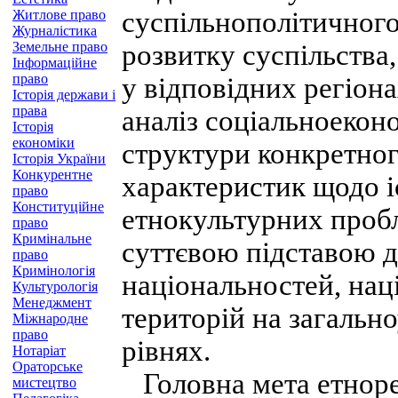
суспільнополітичного
Житлове право
Журналістика
Земельне право
розвитку суспільства
Інформаційне
право
у відповідних регіон
Історія держави і
права
аналіз соціальноекон
Історія
економіки
структури конкретног
Історія України
Конкурентне
характеристик щодо 
право
Конституційне
етнокультурних проб
право
Кримінальне
суттєвою підставою д
право
Кримінологія
національностей, нац
Культурологія
Менеджмент
територій на загальн
Міжнародне
право
рівнях.
Нотаріат
Ораторське
Головна мета етноре
мистецтво