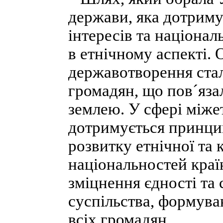
держави, яка дотрим
інтересів та націонал
в етнічному аспекті.
державотворення стала
громадян, що пов´яза
землею. У сфері міже
дотримується принци
розвитку етнічної та 
національностей країн
зміцнення єдності та 
суспільства, формува
всіх громадян.