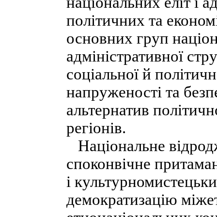
національних еліт і а
політичних та економ
основних груп націона
адміністративної стр
соціальної й політичн
напруженості та безп
альтернатив політичн
регіонів.
Національне відродж
споконвічне притама
і культурномистецьки
демократизацію міже