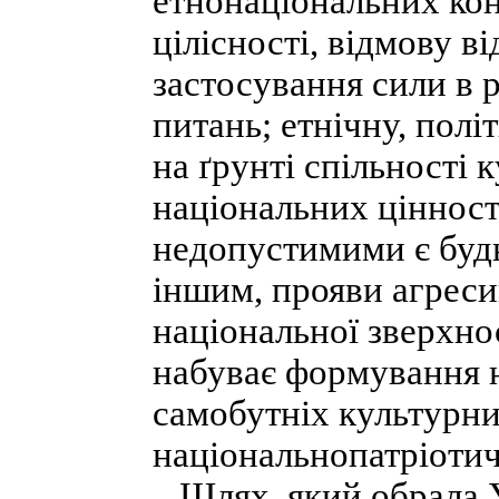
етнонаціональних кон
цілісності, відмову ві
застосування сили в 
питань; етнічну, пол
на ґрунті спільності
національних цінност
недопустимими є будь
іншим, прояви агресив
національної зверхно
набуває формування н
самобутніх культурни
національнопатріотич
Шлях, який обрала У