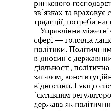
ринкового господарст
зв´язках та враховує 
традиції, потреби нас
Управління міжетніч
сфері — головна ланк
політики. Політични
відносин є державни
діяльності, політична
загалом, конституційн
відносини. І якщо си
´єктивним регуляторо
держава як політични