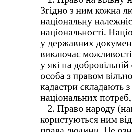
Згідно з ним кожна л
національну належніс
національності. Наці
у державних документ
виключає можливості 
у які на добровільній
особа з правом вільн
кадастри складають з
національних потреб, 
2. Право народу (нац
користуються ним від
права людини. Це озн