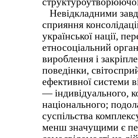
структуроутворюючої 
Невідкладними завда
сприяння консолідац
української нації, пе
етносоціальний орган
вироблення і закріпл
поведінки, світосприй
ефективної системи ві
— індивідуального, к
національного; подол
суспільства комплекс
менш значущими є пе