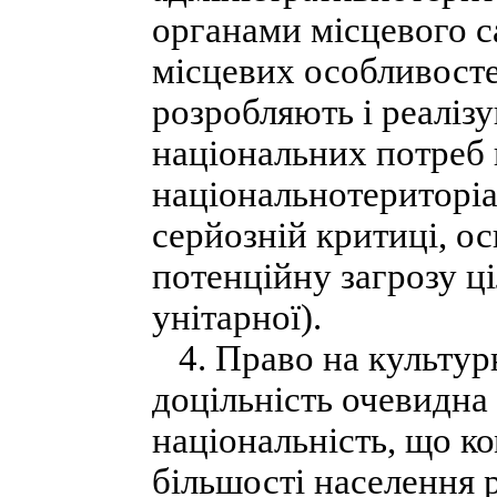
органами місцевого с
місцевих особливосте
розробляють і реаліз
національних потреб 
національнотериторіа
серйозній критиці, ос
потенційну загрозу ц
унітарної).
4. Право на культурн
доцільність очевидна 
національність, що к
більшості населення р