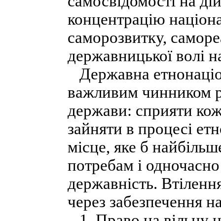
самосвідомості на ді
концентрацію націон
саморозвитку, саморе
державницької волі н
Державна етнонаціон
важливим чинником ре
держави: сприяти кож
зайняти в процесі ет
місце, яке б найбіль
потребам і одночасно
державність. Втілення
через забезпечення н
1. Право на вільну н