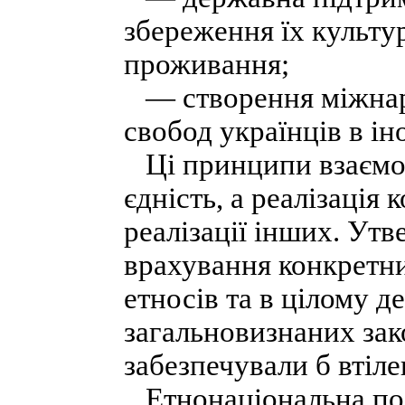
збереження їх культу
проживання;
— створення міжнаро
свобод українців в і
Ці принципи взаємоп
єдність, а реалізація
реалізації інших. Ут
врахування конкретн
етносів та в цілому д
загальновизнаних зак
забезпечували б втіл
Етнонаціональна пол