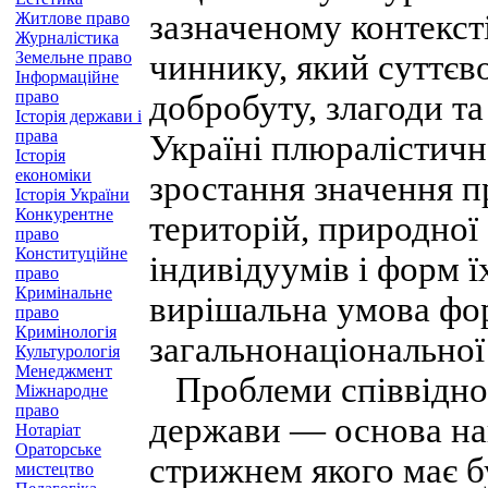
зазначеному контекст
Житлове право
Журналістика
Земельне право
чиннику, який суттєв
Інформаційне
право
добробуту, злагоди т
Історія держави і
права
Україні плюралістичн
Історія
економіки
зростання значення пр
Історія України
Конкурентне
територій, природної 
право
Конституційне
індивідуумів і форм ї
право
Кримінальне
вирішальна умова фо
право
Кримінологія
загальнонаціональної 
Культурологія
Менеджмент
Проблеми співвіднош
Міжнародне
право
держави — основа на
Нотаріат
Ораторське
стрижнем якого має б
мистецтво