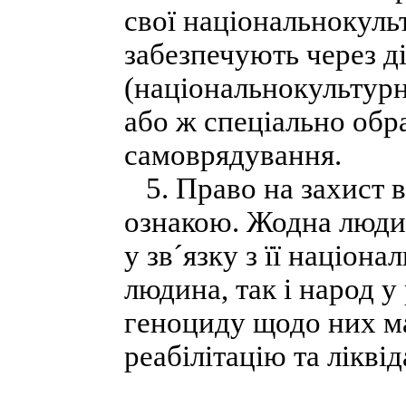
свої національнокуль
забезпечують через д
(національнокультурни
або ж спеціально обр
самоврядування.
5. Право на захист в
ознакою. Жодна люди
у зв´язку з її націон
людина, так і народ у
геноциду щодо них ма
реабілітацію та ліквід