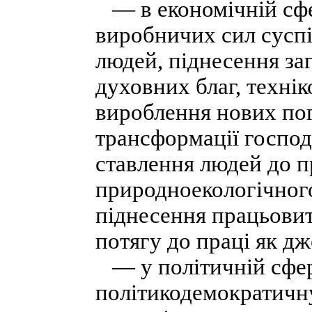
— в економічній сфе
виробничих сил суспі
людей, піднесення за
духовних благ, технік
вироблення нових пог
трансформації господ
ставлення людей до п
природноекологічного
піднесення працьовит
потягу до праці як дж
— у політичній сфер
політикодемократичну