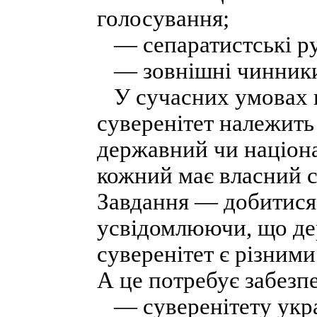
голосування;
— сепаратистські р
— зовнішні чинник
У сучасних умовах в
суверенітет належить
державний чи націона
кожний має власний с
Завдання — добитися 
усвідомлюючи, що де
суверенітет є різним
А це потребує забезп
— суверенітету укра