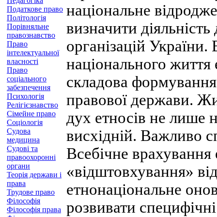
Педагогіка
національне відродже
Податкове право
Політологія
визначити діяльність
Порівняльне
правознавство
організацій України.
Право
інтелектуальної
національного життя 
власності
Право
складова формування 
соціального
забезпечення
правової держави. Жи
Психологія
Релігієзнавство
дух етносів не лише н
Сімейне право
Соціологія
Судова
висхідній. Важливо сп
медицина
Судові та
Всебічне врахування 
правоохоронні
органи
«відштовхування» від
Теорія держави і
права
етнонаціональне оно
Трудове право
Філософія
розвивати специфічні
Філософія права