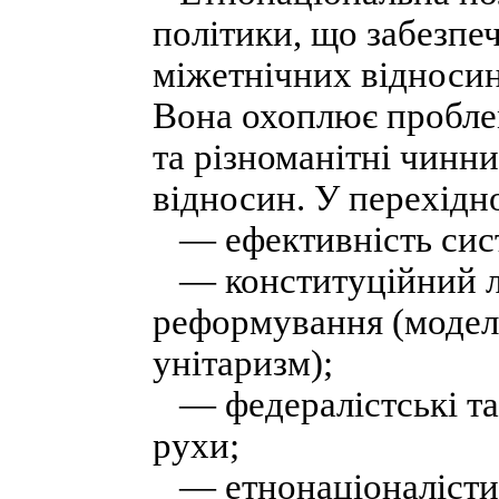
політики, що забезпе
міжетнічних відносин
Вона охоплює проблем
та різноманітні чинн
відносин. У перехідн
— ефективність сист
— конституційний ла
реформування (модел
унітаризм);
— федералістські та 
рухи;
— етнонаціоналістичн