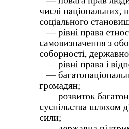
— повага прав людин
числі національних, н
соціального становищ
— рівні права етносі
самовизначення з об
соборності, державно
— рівні права і відпо
— багатонаціональна 
громадян;
— розвиток багатона
суспільства шляхом ді
сили;
— державна підтримк