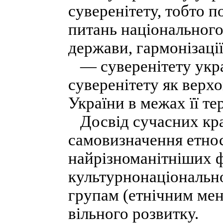
суверенітету, тобто п
питань національного
держави, гармонізаці
— суверенітету укра
суверенітету як верх
України в межах її тер
Досвід сучасних кра
самовизначення етносі
найрізноманітніших ф
культурнонаціонально
групам (етнічним ме
вільного розвитку.