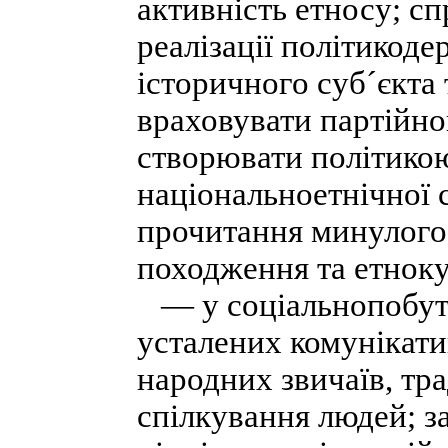
активність етносу; сп
реалізації політикод
історичного суб´єкта 
враховувати партійно
створювати політико
національноетнічної 
прочитання минулого
походження та етнок
— у соціальнопобуто
усталених комунікати
народних звичаїв, тр
спілкування людей; з