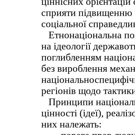
ціннісних орієнтацій
сприяти підвищенню ч
соціальної справедлив
Етнонаціональна полі
на ідеології державот
поглибленням націона
без вироблення механ
національноспецифічни
регіонів щодо тактики
Принципи національ
цінності (ідеї), реалі
них належать: