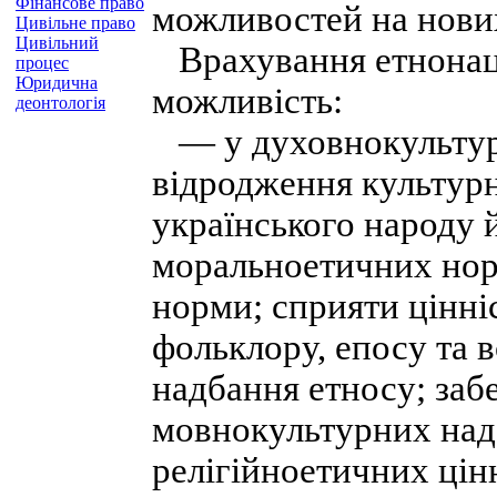
Фінансове право
можливостей на нових
Цивільне право
Цивільний
Врахування етнонаці
процес
Юридична
можливість:
деонтологія
— у духовнокультурн
відродження культурн
українського народу 
моральноетичних норм
норми; сприяти цінн
фольклору, епосу та 
надбання етносу; заб
мовнокультурних над
релігійноетичних цінн