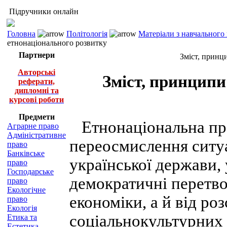
Підручники онлайн
Головна
Політологія
Матеріали з навчального
етнонаціонального розвитку
Партнери
Зміст, принц
Авторські
Зміст, принципи
реферати,
дипломні та
курсові роботи
Предмети
Етнонаціональна пр
Аграрне право
Адміністративне
переосмислення ситуа
право
Банківське
української держави,
право
Господарське
демократичні перетво
право
Екологічне
економіки, а й від ро
право
Екологія
соціальнокультурних 
Етика та
Естетика