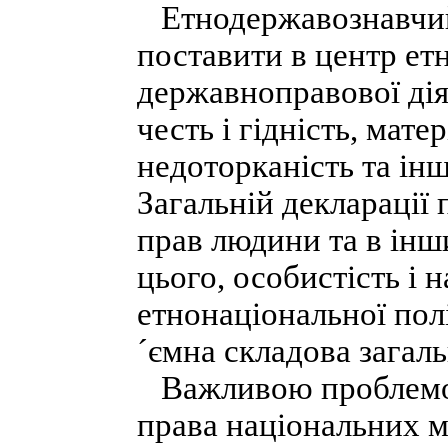
Етнодержавознавчий 
поставити в центр ет
державноправової діял
честь і гідність, мате
недоторканість та інш
Загальній декларації
прав людини та в ін
цього, особистість і 
етнонаціональної пол
´ємна складова загал
Важливою проблемою
права національних м