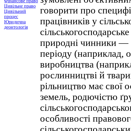
Фінансове право
Цивільне право
говорити про специф
Цивільний
процес
працівників у сільськ
Юридична
деонтологія
сільськогосподарське
природні чинники — с
періоду (наприклад, о
виробництва (наприк
рослинництві й твари
рільництво має свої о
земель, родючістю ґр
сільськогосподарсько
особливості правово
сільськогосподарськи