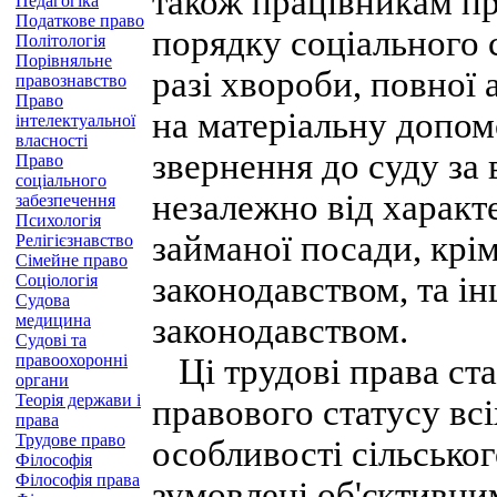
також працівникам пр
Педагогіка
Податкове право
порядку соціального с
Політологія
Порівняльне
разі хвороби, повної 
правознавство
Право
на матеріальну допомо
інтелектуальної
власності
звернення до суду за
Право
соціального
незалежно від характ
забезпечення
Психологія
займаної посади, крі
Релігієзнавство
Сімейне право
законодавством, та ін
Соціологія
Судова
медицина
законодавством.
Судові та
правоохоронні
Ці трудові права ста
органи
Теорія держави і
правового статусу вс
права
Трудове право
особливості сільсько
Філософія
Філософія права
зумовлені об'єктивни