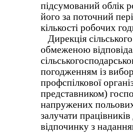
підсумований облік р
його за поточний пер
кількості робочих год
Дирекція сільського
обмеженою відповіда
сільськогосподарсько
погодженням із вибо
профспілкової органі
представником) госпо
напружених польових 
залучати працівників 
відпочинку з надання