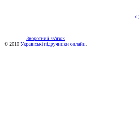
<
Зворотний зв'язок
© 2010
Українські підручники онлайн
.