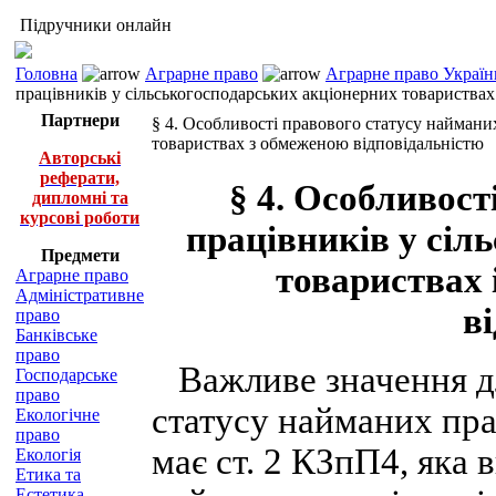
Підручники онлайн
Головна
Аграрне право
Аграрне право Україн
працівників у сільськогосподарських акціонерних товариствах
Партнери
§ 4. Особливості правового статусу наймани
товариствах з обмеженою відповідальністю
Авторські
реферати,
§ 4. Особливост
дипломні та
курсові роботи
працівників у сіл
Предмети
товариствах 
Аграрне право
Адміністративне
в
право
Банківське
право
Важливе значення дл
Господарське
право
статусу найманих пра
Екологічне
право
має ст. 2 КЗпП4, яка 
Екологія
Етика та
Естетика