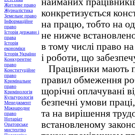
найманих працівників
Житлове право
конкретизується конс
Журналістика
Земельне право
Інформаційне
на працю, тобто на о
право
Історія держави і
не нижче встановлено
права
Історія
в тому числі право на
економіки
Історія України
і роботи, що забезпе
Конкурентне
право
Працівники мають пр
Конституційне
право
правил обмеження роб
Кримінальне
право
щорічні оплачувані ві
Кримінологія
Культурологія
безпечні умови праці,
Менеджмент
Міжнародне
та на вирішення трудо
право
Нотаріат
встановленому законо
Ораторське
мистецтво