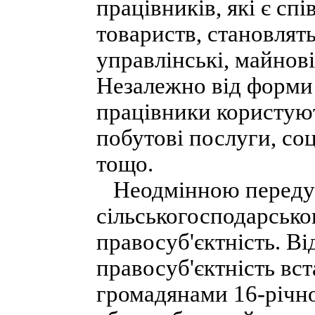
працівників, які є с
товариств, становлять
управлінські, майнові
Незалежно від форми 
працівники користуют
побутові послуги, со
тощо.
Неодмінною передум
сільськогосподарсько
правосуб'єктність. Ві
правосуб'єктність вс
громадянами 16-річног