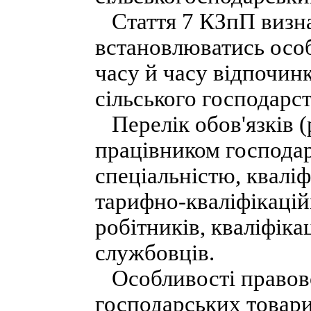
Стаття 7 КЗпП визна
встановлюватись осо
часу й часу відпочинк
сільського господарст
Перелік обов'язків (
працівником господар
спеціальністю, квалі
тарифно-кваліфікацій
робітників, кваліфік
службовців.
Особливості правово
господарських товари