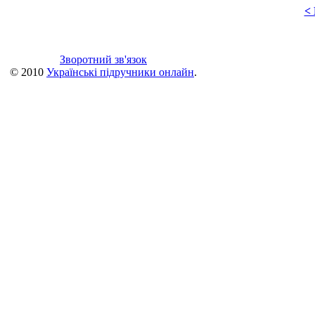
<
Зворотний зв'язок
© 2010
Українські підручники онлайн
.