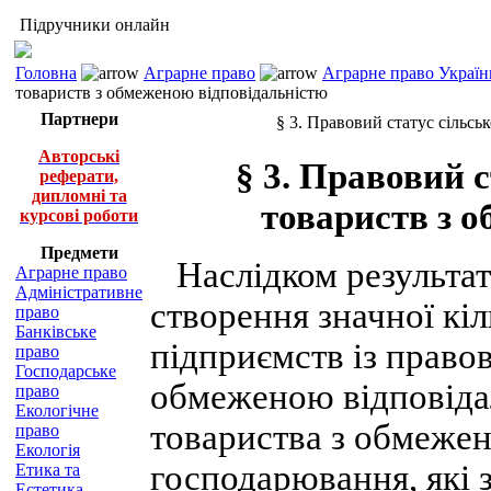
Підручники онлайн
Головна
Аграрне право
Аграрне право Україн
товариств з обмеженою відповідальністю
Партнери
§ 3. Правовий статус сільс
Авторські
§ 3. Правовий 
реферати,
дипломні та
товариств з 
курсові роботи
Предмети
Наслідком результаті
Аграрне право
Адміністративне
створення значної кі
право
Банківське
підприємств із право
право
Господарське
обмеженою відповідал
право
Екологічне
товариства з обмежен
право
Екологія
господарювання, які
Етика та
Естетика