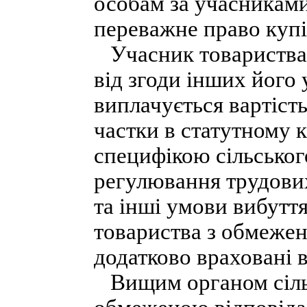
особам за учасниками
переважне право купі
Учасник товариства 
від згоди інших його
виплачується вартіст
частки в статутному ка
специфікою сільсько
регулювання трудових
та інші умови вибуття
товариства з обмеже
додатково враховані в
Вищим органом сільс