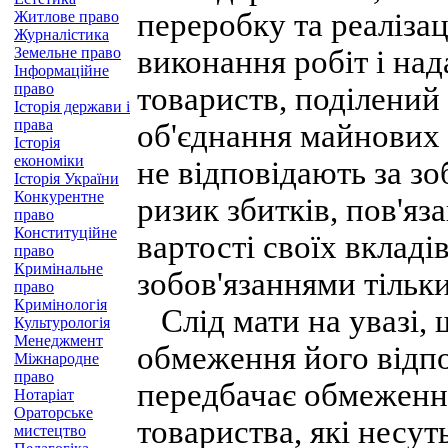
переробку та реалізац
Житлове право
Журналістика
Земельне право
виконання робіт і на
Інформаційне
право
товариств, поділений
Історія держави і
права
об'єднання майнових 
Історія
економіки
не відповідають за з
Історія України
Конкурентне
ризик збитків, пов'яз
право
Конституційне
вартості своїх вкладі
право
Кримінальне
зобов'язаннями тільк
право
Кримінологія
Слід мати на увазі, щ
Культурологія
Менеджмент
обмеження його відпо
Міжнародне
право
передбачає обмеження
Нотаріат
Ораторське
товариства, які несут
мистецтво