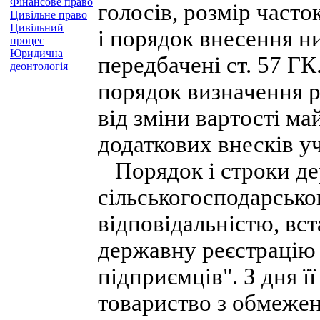
Фінансове право
голосів, розмір часто
Цивільне право
Цивільний
і порядок внесення ни
процес
Юридична
передбачені ст. 57 Г
деонтологія
порядок визначення р
від зміни вартості ма
додаткових внесків у
Порядок і строки дер
сільськогосподарсько
відповідальністю, вс
державну реєстрацію
підприємців". З дня ї
товариство з обмежен