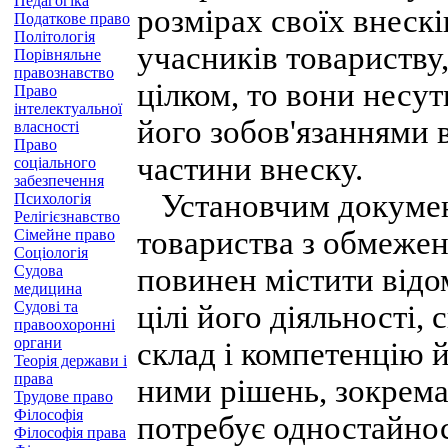
Педагогіка
розмірах своїх внеск
Податкове право
Політологія
учасників товариству,
Порівняльне
правознавство
цілком, то вони несут
Право
інтелектуальної
його зобов'язаннями 
власності
Право
частини внеску.
соціального
забезпечення
Установчим документ
Психологія
Релігієзнавство
товариства з обмежен
Сімейне право
Соціологія
Судова
повинен містити відом
медицина
Судові та
цілі його діяльності, 
правоохоронні
органи
склад і компетенцію 
Теорія держави і
права
ними рішень, зокрема
Трудове право
Філософія
потребує одностайнос
Філософія права