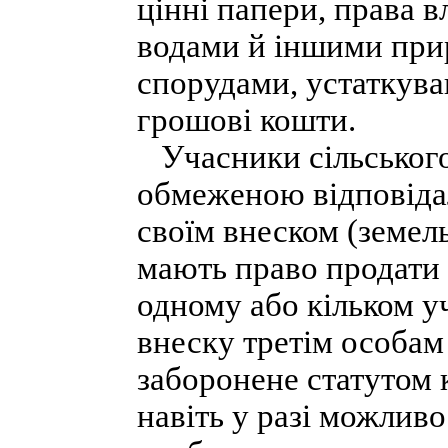
цінні папери, права 
водами й іншими при
спорудами, устаткува
грошові кошти.
Учасники сільського
обмеженою відповідал
своїм внеском (земел
мають право продати
одному або кільком у
внеску третім особам
заборонене статутом 
навіть у разі можливо