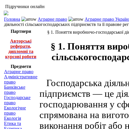
Підручники онлайн
Головна
Аграрне право
Аграрне право Україн
діяльності сільськогосподарських підприємств та її правове р
Партнери
§ 1. Поняття виробничо-господарської ді
Авторські
§ 1. Поняття виро
реферати,
дипломні та
сільськогосподарс
курсові роботи
Предмети
Аграрне право
Адміністративне
Господарська діяльн
право
Банківське
підприємств — це діял
право
Господарське
господарювання у сфе
право
Екологічне
спрямована на вигото
право
Екологія
виконання робіт або 
Етика та
Естетика