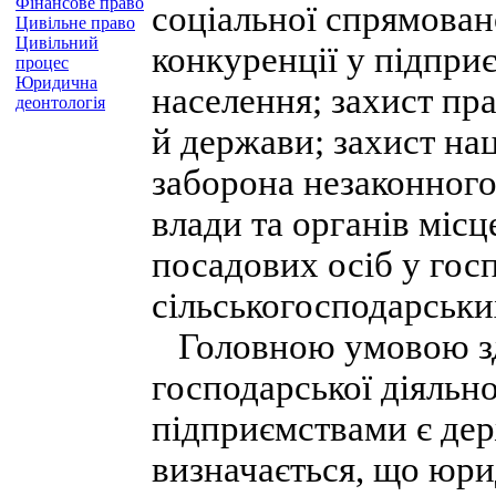
Фінансове право
соціальної спрямован
Цивільне право
Цивільний
конкуренції у підпри
процес
Юридична
населення; захист пра
деонтологія
й держави; захист на
заборона незаконного
влади та органів місц
посадових осіб у гос
сільськогосподарськи
Головною умовою зд
господарської діяльн
підприємствами є дер
визначається, що юри