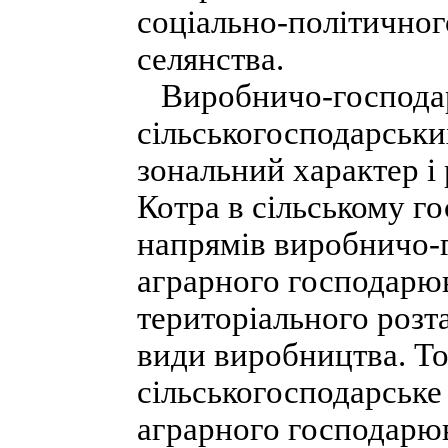
соціально-політичног
селянства.
Виробничо-господарс
сільськогосподарськи
зональний характер і 
Котра в сільському го
напрямів виробничо-г
аграрного господарюв
територіального розта
види виробництва. То
сільськогосподарське
аграрного господарюва