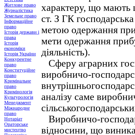
характеру, що мають 
Житлове право
Журналістика
Земельне право
ст. З ГК господарська
Інформаційне
право
метою одержання при
Історія держави і
права
мети одержання приб
Історія
економіки
діяльність).
Історія України
Конкурентне
Сферу аграрних госп
право
Конституційне
виробничо-господарсь
право
Кримінальне
внутрішньогосподарсь
право
Кримінологія
аналізу саме виробни
Культурологія
Менеджмент
сільськогосподарськи
Міжнародне
право
Виробничо-господарс
Нотаріат
Ораторське
відносини, що виника
мистецтво