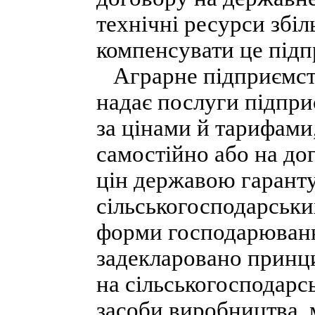
технічні ресурси збі
компенсувати це підп
Аграрне підприємств
надає послуги підпри
за цінами й тарифам
самостійно або на до
цін державою гаранту
сільськогосподарськи
форми господарюванн
задекларовано принцип
на сільськогосподарс
засоби виробництва, 