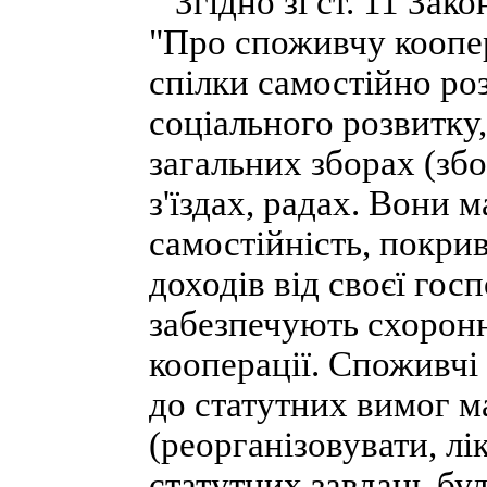
Згідно зі ст. 11 Зако
"Про споживчу коопер
спілки самостійно ро
соціального розвитку,
загальних зборах (зб
з'їздах, радах. Вони 
самостійність, покри
доходів від своєї госп
забезпечують схоронн
кооперації. Споживчі 
до статутних вимог м
(реорганізовувати, лі
статутних завдань буд