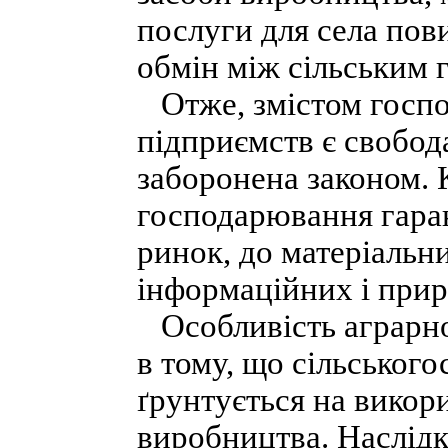
послуги для села пов
обмін між сільським 
Отже, змістом господ
підприємств є свобода
заборонена законом. К
господарювання гаран
ринок, до матеріальн
інформаційних і прир
Особливість аграрної
в тому, що сільськог
ґрунтується на викор
виробництва. Наслідк