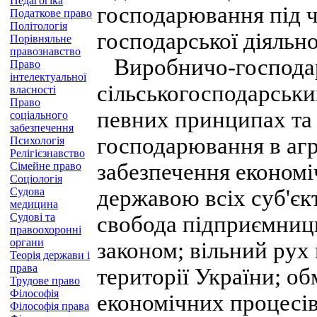
Педагогіка
господарювання під ч
Податкове право
Політологія
господарської діяльно
Порівняльне
правознавство
Виробничо-господарс
Право
інтелектуальної
сільськогосподарськи
власності
Право
певних принципах та
соціального
забезпечення
господарювання в агр
Психологія
Релігієзнавство
забезпечення економіч
Сімейне право
Соціологія
Судова
державою всіх суб'єк
медицина
Судові та
свобода підприємниць
правоохоронні
органи
законом; вільний рух к
Теорія держави і
права
території України; 
Трудове право
Філософія
економічних процесів
Філософія права