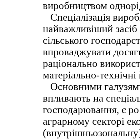
виробництвом однорід
Спеціалізація вироб
найважливіший засіб
сільського господарс
впроваджувати досягн
раціонально використ
матеріально-технічні 
Основними галузями в
впливають на спеціалі
господарювання, є ро
аграрному секторі ек
(внутрішньозональну)