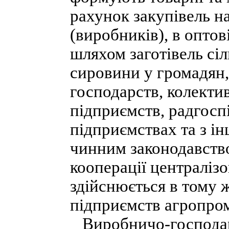
рахунок закупівель н
(виробників), в оптові
шляхом заготівель сіл
сировини у громадян,
господарств, колекти
підприємств, радгосп
підприємствах та з і
чинним законодавств
кооперації централіз
здійснюється в тому 
підприємств агропро
Виробничо-господарс