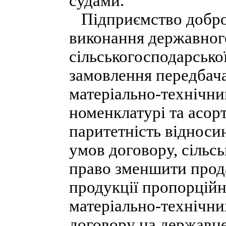
судами.
Підприємство добров
виконання державног
сільськогосподарсько
замовлення передбача
матеріально-технічни
номенклатурі та асор
паритетність відноси
умов договору, сільс
право зменшити прода
продукції пропорцій
матеріально-технічни
договору на державне