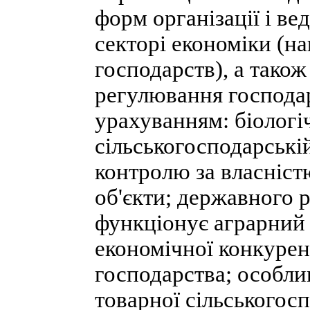
форм організації і в
секторі економіки (н
господарств), а тако
регулювання господарс
урахуванням: біологі
сільськогосподарські
контролю за власніст
об'єкти; державного 
функціонує аграрний 
економічної конкурен
господарства; особл
товарної сільськогосп