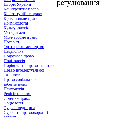
регулювання
Історія України
Конкурентне право
Конституційне право
Кримінальне право
Кримінологія
Культурологія
Менеджмент
Міжнародне право
Нотаріат
Ораторське мистецтво
Педагогіка
Податкове право
Політологія
Порівняльне правознавство
Право інтелектуальної
власності
Право соціального
забезпечення
Психологія
Релігієзнавство
Сімейне право
Соціологія
Судова медицина
Судові та правоохоронні