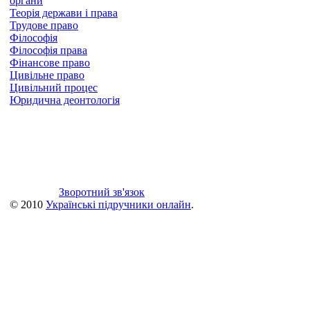
органи
Теорія держави і права
Трудове право
Філософія
Філософія права
Фінансове право
Цивільне право
Цивільний процес
Юридична деонтологія
Зворотний зв'язок
© 2010
Українські підручники онлайн
.