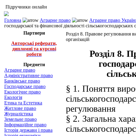
Підручники онлайн
Головна
Аграрне право
Аграрне право Україн
господарської та фінансової діяльності сільськогосподарських 
Партнери
Розділ 8. Правове регулювання в
організацій
Авторські реферати,
дипломні та курсові
Розділ 8. 
роботи
господар
Предмети
Аграрне право
сільсь
Адміністративне право
Банківське право
Господарське право
§ 1. Поняття виро
Екологічне право
сільськогосподарс
Екологія
Етика та Естетика
регулювання
Житлове право
Журналістика
§ 2. Загальна хар
Земельне право
Інформаційне право
сільськогосподарс
Історія держави і права
Історія економіки