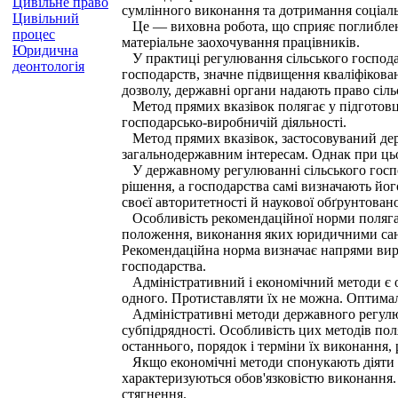
Цивільне право
сумлінного виконання та дотримання соціаль
Цивільний
Це — виховна робота, що сприяє поглибленн
процес
матеріальне заохочування працівників.
Юридична
У практиці регулювання сільського господар
деонтологія
господарств, значне підвищення кваліфікова
дозволу, державні органи надають право сіл
Метод прямих вказівок полягає у підготовці 
господарсько-виробничій діяльності.
Метод прямих вказівок, застосовуваний держ
загальнодержавним інтересам. Однак при цьо
У державному регулюванні сільського господ
рішення, а господарства самі визначають йог
своєї авторитетності й наукової обґрунтовано
Особливість рекомендаційної норми полягає 
положення, виконання яких юридичними санк
Рекомендаційна норма визначає напрями вирі
господарства.
Адміністративний і економічний методи є о
одного. Протиставляти їх не можна. Оптимал
Адміністративні методи державного регулюв
субпідрядності. Особливість цих методів по
останнього, порядок і терміни їх виконання,
Якщо економічні методи спонукають діяти у 
характеризуються обов'язковістю виконання.
стягнення.