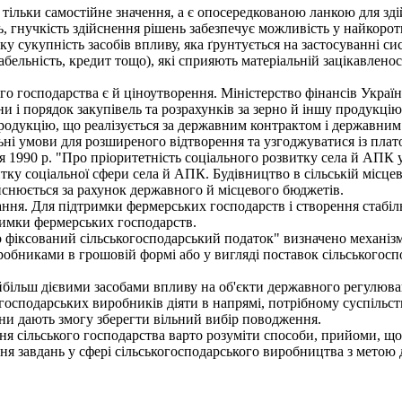
ільки самостійне значення, а є опосередкованою ланкою для зд
ь, гнучкість здійснення рішень забезпечує можливість у найкоро
укупність засобів впливу, яка ґрунтується на застосуванні сис
абельність, кредит тощо), які сприяють матеріальній зацікавлено
господарства є й ціноутворення. Міністерство фінансів України
ни і порядок закупівель та розрахунків за зерно й іншу продукц
продукцію, що реалізується за державним контрактом і державн
ні умови для розширеного відтворення та узгоджуватися із пл
 1990 р. "Про пріоритетність соціального розвитку села й АПК у
ку соціальної сфери села й АПК. Будівництво в сільській місцевос
йснюється за рахунок державного й місцевого бюджетів.
ня. Для підтримки фермерських господарств і створення стабіл
имки фермерських господарств.
 фіксований сільськогосподарський податок" визначено механізм
обниками в грошовій формі або у вигляді поставок сільськогоспо
більш дієвими засобами впливу на об'єкти державного регулюван
осподарських виробників діяти в напрямі, потрібному суспільств
они дають змогу зберегти вільний вибір поводження.
сільського господарства варто розуміти способи, прийоми, що з
ання завдань у сфері сільськогосподарського виробництва з метою 