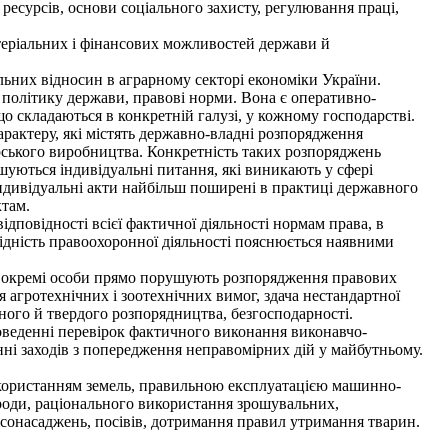
есурсів, основи соціального захисту, регулювання праці,
атеріальних і фінансових можливостей держави й
льних відносин в аграрному секторі економіки України.
 політику держави, правові норми. Вона є оперативно-
 що складаються в конкретній галузі, у кожному господарстві.
рактеру, які містять державно-владні розпорядження
дарського виробництва. Конкретність таких розпоряджень
ішуються індивідуальні питання, які виникають у сфері
дивідуальні акти найбільш поширені в практиці державного
ктам.
повідності всієї фактичної діяльності нормам права, в
хідність правоохоронної діяльності пояснюється наявними
о окремі особи прямо порушують розпорядження правових
агротехнічних і зоотехнічних вимог, здача нестандартної
ного й твердого розпорядництва, безгосподарності.
веденні перевірок фактичного виконання виконавчо-
ні заходів з попередження неправомірних дій у майбутньому.
користанням земель, правильною експлуатацією машинно-
ироди, раціонального використання зрошувальних,
сонасаджень, посівів, дотримання правил утримання тварин.