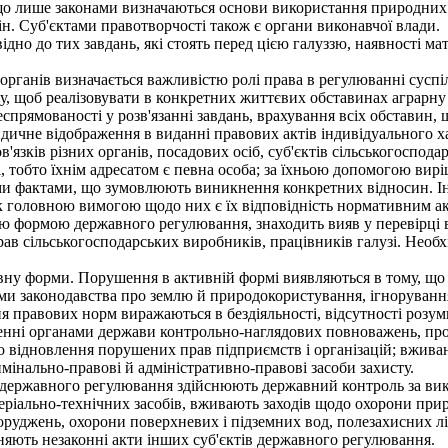
о лише законами визначаються основи використання природних р
 ін. Суб'єктами правотворчості також є органи виконавчої влади.
но до тих завдань, які стоять перед цією галуззю, наявності м
органів визначається важливістю ролі права в регулюванні суспі
у, щоб реалізовувати в конкретних життєвих обставинах аграрну
еспрямованості у розв'язанні завдань, врахування всіх обставин,
дичне відображення в виданні правових актів індивідуального ха
'язків різних органів, посадових осіб, суб'єктів сільськогоспо
і, тобто їхнім адресатом є певна особа; за їхньою допомогою вир
и фактами, що зумовлюють виникнення конкретних відносин. Ін
к головною вимогою щодо них є їх відповідність нормативним а
формою державного регулювання, знаходить вияв у перевірці від
рав сільськогосподарських виробників, працівників галузі. Необ
вну форми. Порушення в активній формі виявляються в тому, щ
и законодавства про землю й природокористування, ігнорування 
я правових норм виражаються в бездіяльності, відсутності розум
енні органами держави контрольно-наглядових повноважень, про
 відновлення порушених прав підприємств і організацій; вживан
інально-правові й адміністративно-правові засоби захисту.
 державного регулювання здійснюють державний контроль за ви
еріально-технічних засобів, вживають заходів щодо охорони пр
руджень, охорони поверхневих і підземних вод, полезахисних лі
яють незаконні акти інших суб'єктів державного регулювання.