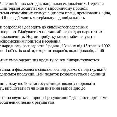
ійснення інших методів, наприклад економічних. Перевага
тший термін досягти змін у виробничому процесі.
теми економічних стимулів (оплата праці, преміювання, ціна,
сті й передбачають матеріальну відповідальність
 розробляє і доводить до сільськогосподарських
ію щорічно. Відбувається поетапний перехід до паритетних
им замовленням. Норми прибутку мають забезпечувати
атоспроможним попитом населення.
 народному господарстві" редакції Закону від 15 травня 1992
ті об'єктів освіти, охорони здоров'я, водопроводів, ліній
ьних умов одержання кредиту банку, використовуються
 сплати фіксованого сільськогосподарського податку, який
дарської продукції. Цей податок розраховується з одиниці
ня, тому що їхнє застосування дозволяє створювати
у, вирішувати ті чи інші питання відповідно до
астосовуються в процесі регулятивної діяльності органами
досягнення певних результатів.