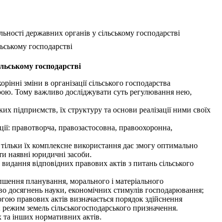
льності державних органів у сільському господарстві
льському господарстві
ільському господарстві
рінні зміни в організації сільського господарства
ерою. Тому важливо досліджувати суть регулювання нею,
х підприємств, їх структуру та основи реалізації ними своїх
ії: правотворча, правозастосовна, правоохоронна,
 тільки їх комплексне використання дає змогу оптимально
ти наявні юридичні засоби.
видання відповідних правових актів з питань сільського
іпшення планування, морального і матеріального
во досягнень науки, економічних стимулів господарювання;
огою правових актів визначається порядок здійснення
; режим земель сільськогосподарського призначення.
х та інших нормативних актів.