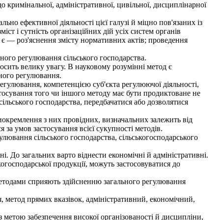
 кримінальної, адміністративної, цивільної, дисциплінарної
ьно ефективної діяльності цієї галузі й міцно пов'язаних із
т і сутність організаційних дій усіх систем органів
 є — роз'яснення змісту нормативних актів; проведення
ного регулювання сільського господарства.
сить велику увагу. В науковому розумінні метод є
вного регулювання.
егулювання, компетенцією суб'єкта регулюючої діяльності,
стосування того чи іншого методу має бути продиктоване не
ільського господарства, передбачатися або дозволятися
окремлення з них провідних, визначальних залежить від
за умов застосування всієї сукупності методів.
улювання сільського господарства, сільськогосподарського
. До загальних варто віднести економічні й адміністративні.
огосподарської продукції, можуть застосовуватися до
 методами сприяють здійсненню загального регулювання
 метод прямих вказівок, адміністративний, економічний,
 метою забезпечення високої організованості й дисципліни,