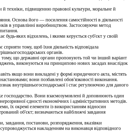
й техніки, підвищенню правової культури, моральне й
яння. Основа його — посилення самостійності в діяльності
ників в управлінні виробництвом. Застосовуючи метод
 питання.
 будь-яких відхилень, і якими керується суб'єкт у своїй
сприяти тому, щоб їхня діяльність відповідала
трішньогосподарських органів.
в тому, що державні органи пропонують той чи інший варіант
оряджень, виконуються на принципово нових засадах внаслідок
навіть якщо вони викладені у формі юридичного акта, містять
астановами; вони позбавлені обов'язковості виконання.
ознак внутрішньогосподарської і стає регулюючою для даного
ке господарство. Вони взаємозумовлені й доповнюють один
ерозривної єдності економічних і адміністративних методів.
и, їх окремі елементи із використанням відносин
керований об'єкт; визначаються найближчі завдання
, завдання, постанови, розпорядження, вказівки
і супроводжується накладенням на виконавця відповідного