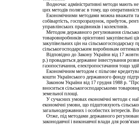
Водночас адміністративні методи мають не т
цих методів полягає в тому, що оперативніст
Економічними методами можна вважати таку с
собівартість, госпрозрахунок, прибуток, рент
управлінських працівників і колективів.
Методом державного регулювання сільського 
товаровиробників орієнтовні закупівельні ці
закупівельних цін на сільськогосподарську 
сільськогосподарським виробникам оптималь
Відповідно до Закону України від 17 жовтня
р.) провадиться державне інвестування розвит
газопостачання, електропостачання тощо зді
Економічним методом є пільгове кредитуван
кошти Українського державного фонду підтр
Законом України від 17 грудня 1988 р. "Про
вноситься сільськогосподарськими товаровир
земельної площі.
У сучасних умовах економічні методи є най
економічні умови, що підштовхують сільськог
загальнодержавних і особистих інтересів. В
Отже, під методами державного регулювання 
законодавчої і виконавчої влади для розв'яз