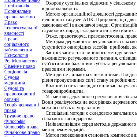
Податкове право
Охорону суспільних відносин у сільському г
Політологія
відповідальності.
Порівняльне
Метою організаційної діяльності державних ор
правознавство
нею інших галузей АПК. Природно, що для фун
Право
законодавчої і виконавчої влади. Організац
інтелектуальної
службових нарад; складання інструктивних л
власності
Отже, правотворча, правозастосовна, правоо
Право
Методам державного регулювання сільського 
соціального
сукупністю однорідних засобів, прийомів, як
забезпечення
Застосування того чи іншого методу визнача
Психологія
важливістю регульованого питання, співвідн
Релігієзнавство
суб'єктивним бажанням суб'єкта регулювання
Сімейне право
правовими нормами.
Соціологія
Методи не лишаються незмінними. Поєднання
Судова
рівня продуктивних сил і стану виробничих в
медицина
Кожний із них своєрідно впливає на учасник
Судові та
товаровиробництва.
правоохоронні
Усі методи державного регулювання сільським
органи
Вони реалізуються на всіх рівнях державног
Теорія держави і
кожного об'єкта управління.
права
Спеціальні методи є складовою загальних ме
Трудове право
сільського господарства.
Філософія
Найважливішим серед методів державного ре
Філософія права
метод рекомендацій.
Фінансове право
Метод переконання становить комплекс вихов