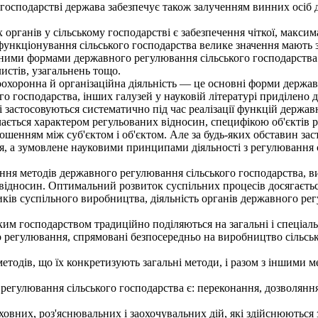
осподарстві держава забезпечує також залученням винних осіб до
ганів у сільському господарстві є забезпечення чіткої, максимал
кціонування сільського господарства велике значення мають зміс
ійними формами державного регулювання сільського господарства
истів, узагальнень тощо.
хоронна й організаційна діяльність — це основні форми держав
господарства, інших галузей у науковій літературі приділено до
і застосовуються систематично під час реалізації функцій держа
ється характером регульованих відносин, специфікою об'єктів р
ошенням між суб'єктом і об'єктом. Але за будь-яких обставин за
, а зумовлене науковими принципами діяльності з регулювання с
 методів державного регулювання сільського господарства, ви
ідносин. Оптимальний розвиток суспільних процесів досягається 
ів суспільного виробництва, діяльність органів державного рег
 господарством традиційно поділяються на загальні і спеціальні
о регулювання, спрямовані безпосередньо на виробництво сільськ
тодів, що їх конкретизують загальні методи, і разом з іншими
гулювання сільського господарства є: переконання, дозволяння,
них, роз'яснювальних і заохочувальних дій, які здійснюються з