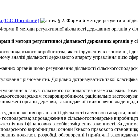
и (О.О.Погрібний)
§ 2. Форми й методи регулятивної дія
 Форми й методи регулятивної діяльності державних органів у сі
орми й методи регулятивної діяльності державних органів у с
господарського виробництва, якісні зрушення в економіці, і доко
ому аналізі діяльності державного апарату управління цією сф
вних органів щодо регулювання діяльності сільськогосподарськи
улювання різноманітні. Доцільно дотримуватись такої класифікац
гулювання в галузі сільського господарства взаємозалежні. Тому
ільськогосподарським товаровиробником, раціонально застосовува
важені органи держави, законодавчої і виконавчої влади щодо 
удосконалення організації і діяльності галузевого апарата, пол
о господарства; впровадження в сільськогосподарське виробницт
технічних і фінансових засобів; зміцнення законності. За допом
господарського виробництва; основи їхнього правового становища
вання полягає в розробці, обговоренні і прийнятті законодавчи