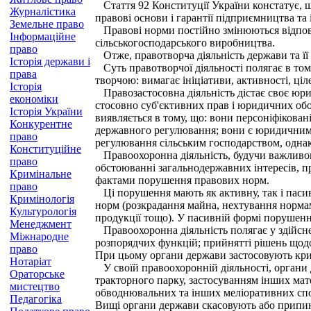
Стаття 92 Конституції України констатує, щ
Журналістика
правові основи і гарантії підприємництва та
Земельне право
Правові норми постійно змінюються відповід
Інформаційне
сільськогосподарського виробництва.
право
Отже, правотворча діяльність держави та її 
Історія держави і
Суть правотворчої діяльності полягає в том
права
творчою: вимагає ініціативи, активності, ціл
Історія
Правозастосовна діяльність дістає своє юри
економіки
стосовно суб'єктивних прав і юридичних обов
Історія України
виявляється в тому, що: вони персоніфікован
Конкурентне
державного регулювання; вони є юридичним
право
регулювання сільським господарством, одна
Конституційне
Правоохоронна діяльність, будучи важливою 
право
обстоюванні загальнодержавних інтересів, п
Кримінальне
фактами порушення правових норм.
право
Ці порушення мають як активну, так і паси
Кримінологія
норм (розкрадання майна, нехтування нормам
Культурологія
продукції тощо). У пасивній формі порушенн
Менеджмент
Правоохоронна діяльність полягає у здійсн
Міжнародне
розпорядчих функцій; прийнятті рішень щодо
право
При цьому органи держави застосовують крим
Нотаріат
У своїй правоохоронній діяльності, органи
Ораторське
тракторного парку, застосуванням інших мат
мистецтво
обводнювальних та інших меліоративних спо
Педагогіка
Вищі органи держави скасовують або припин