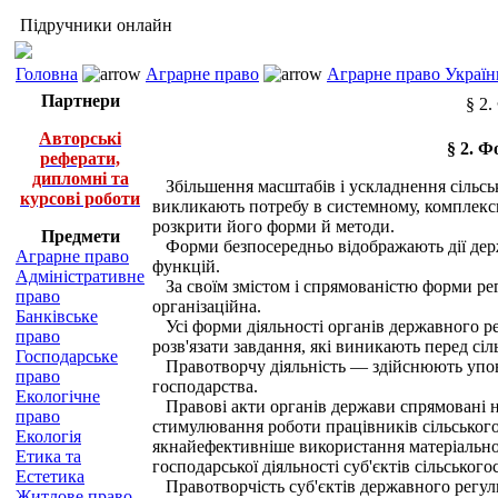
Підручники онлайн
Головна
Аграрне право
Аграрне право Україн
Партнери
§ 2.
Авторські
§ 2. Ф
реферати,
дипломні та
Збільшення масштабів і ускладнення сільсько
курсові роботи
викликають потребу в системному, комплексн
розкрити його форми й методи.
Предмети
Форми безпосередньо відображають дії держа
Аграрне право
функцій.
Адміністративне
За своїм змістом і спрямованістю форми рег
право
організаційна.
Банківське
Усі форми діяльності органів державного ре
право
розв'язати завдання, які виникають перед с
Господарське
Правотворчу діяльність — здійснюють уповно
право
господарства.
Екологічне
Правові акти органів держави спрямовані на 
право
стимулювання роботи працівників сільськог
Екологія
якнайефективніше використання матеріально-
Етика та
господарської діяльності суб'єктів сільсько
Естетика
Правотворчість суб'єктів державного регулю
Житлове право