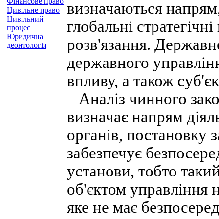
Фінансове право
визначаються напрям,
Цивільне право
Цивільний
глобальні стратегічні 
процес
Юридична
розв'язання. Державн
деонтологія
державного управлінн
впливу, а також суб'є
Аналіз чинного зако
визначає напрям діял
органів, постановку з
забезпечує безпосере
установи, тобто такий
об'єктом управління 
яке не має безпосеред