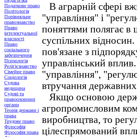
Педагогіка
В аграрній сфері вжи
Податкове право
Політологія
"управління" і "регу
Порівняльне
правознавство
поняттями полягає в 
Право
інтелектуальної
суспільних відносин.
власності
Право
пов'язане з підпоряд
соціального
забезпечення
управлінський вплив.
Психологія
Релігієзнавство
"управління", "регул
Сімейне право
Соціологія
Судова
втручання державних 
медицина
Судові та
Якщо основою держа
правоохоронні
органи
агропромисловим ком
Теорія держави і
права
виробництва, то рег
Трудове право
Філософія
цілеспрямований вплив
Філософія права