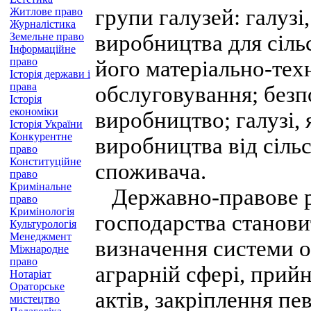
групи галузей: галузі
Житлове право
Журналістика
Земельне право
виробництва для сіль
Інформаційне
право
його матеріально-тех
Історія держави і
права
обслуговування; безп
Історія
економіки
виробництво; галузі, 
Історія України
Конкурентне
виробництва від сіль
право
Конституційне
споживача.
право
Кримінальне
Державно-правове р
право
Кримінологія
господарства станови
Культурологія
Менеджмент
визначення системи о
Міжнародне
право
аграрній сфері, прий
Нотаріат
Ораторське
актів, закріплення п
мистецтво