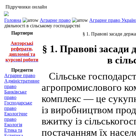
Підручники онлайн
Головна
Аграрне право
Аграрне право Україн
діяльності в сільському господарстві
Партнери
§ 1. Правові засади держа
Авторські
§ 1. Правові засади 
реферати,
дипломні та
в сіль
курсові роботи
Предмети
Сільське господарст
Аграрне право
Адміністративне
агропромислового ко
право
Банківське
комплекс — це сукупн
право
Господарське
із виробництвом прод
право
Екологічне
вжитку із сільського
право
Екологія
постачанням їх насел
Етика та
Естетика