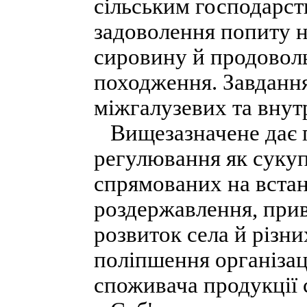
сільським господарст
задоволення попиту н
сировину й продоволь
походження. Завдання
міжгалузевих та внутр
Вищезазначене дає п
регулювання як сукуп
спрямованих на вста
роздержавлення, прив
розвиток села й різн
поліпшення організац
споживача продукції 