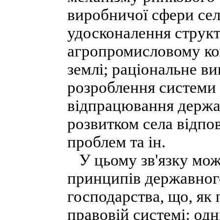
виробничої сфери сел
удосконалення струк
агропромисловому ко
землі; раціональне в
розроблення системи 
відпрацювання держа
розвитком села відпо
проблем та ін.
У цьому зв'язку може
принципів державног
господарства, що, як 
правовій системі: одн