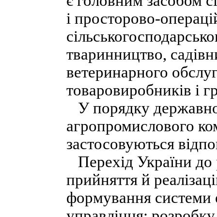
є головним засобом с
і просторово-операцій
сільськогосподарсько
тваринництво, садівн
ветеринарного обслу
товаровиробників і г
У порядку державно
агропромислового ко
застосовуються відпов
Перехід України до 
прийняття й реалізац
формування системи 
управління; розробку 