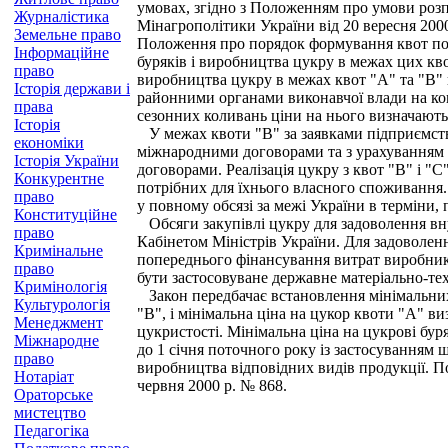
умовах, згідно з Положенням про умови розп
Журналістика
Мінагрополітики України від 20 вересня 2000
Земельне право
Положення про порядок формування квот пос
Інформаційне
буряків і виробництва цукру в межах цих кв
право
виробництва цукру в межах квот "А" та "В"
Історія держави і
районними органами виконавчої влади на ко
права
сезонних коливань ціни на нього визначаються
Історія
У межах квоти "В" за заявками підприємств, 
економіки
міжнародними договорами та з урахуванням к
Історія України
договорами. Реалізація цукру з квот "В" і "
Конкурентне
потрібних для їхнього власного споживання.
право
у повному обсязі за межі України в терміни,
Конституційне
Обсяги закупівлі цукру для задоволення вн
право
Кабінетом Міністрів України. Для задоволен
Кримінальне
попереднього фінансування витрат виробник
право
бути застосовуване державне матеріально-те
Кримінологія
Закон передбачає встановлення мінімальних 
Культурологія
"В", і мінімальна ціна на цукор квоти "А" 
Менеджмент
цукристості. Мінімальна ціна на цукрові бур
Міжнародне
до 1 січня поточного року із застосуванням щ
право
виробництва відповідних видів продукції. П
Нотаріат
червня 2000 р. № 868.
Ораторське
мистецтво
Педагогіка