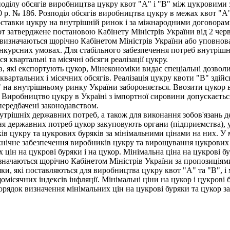
оділу обсягів виробництва цукру квот "А" і "В" між цукровими
 р. № 186. Розподіл обсягів виробництва цукру в межах квот "А" 
тавки цукру на внутрішній ринок і за міжнародними договорами
от затверджене постановою Кабінету Міністрів України від 2 чер
 визначаються щорічно Кабінетом Міністрів України або уповно
нкурсних умовах. Для стабільного забезпечення потреб внутріш
 квартальні та місячні обсяги реалізації цукру.
які експортують цукор, Мінекономіки видає спеціальні дозволи (
вартальних і місячних обсягів. Реалізація цукру квоти "В" зді
С" на внутрішньому ринку України забороняється. Ввозити цукор 
 Виробництво цукру в Україні з імпортної сировини допускаєтьс
 передбачені законодавством.
утрішніх державних потреб, а також для виконання зобов'язань
ня державних потреб цукор закуповують органи (підприємства), 
ів цукру та цукрових буряків за мінімальними цінами на них. У
хнічне забезпечення виробників цукру та вирощування цукрових 
цін на цукрові буряки і на цукор. Мінімальна ціна на цукрові б
визначаються щорічно Кабінетом Міністрів України за пропозиція
яки, які поставляються для виробництва цукру квот "А" та "В", 
омісячних індексів інфляції. Мінімальні ціни на цукор і цукрові
орядок визначення мінімальних цін на цукрові буряки та цукор з