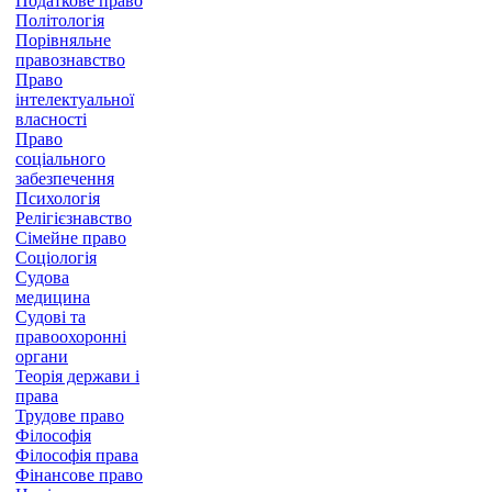
Податкове право
Політологія
Порівняльне
правознавство
Право
інтелектуальної
власності
Право
соціального
забезпечення
Психологія
Релігієзнавство
Сімейне право
Соціологія
Судова
медицина
Судові та
правоохоронні
органи
Теорія держави і
права
Трудове право
Філософія
Філософія права
Фінансове право