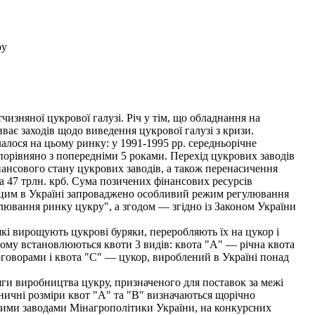
ру
чизняної цукрової галузі. Річ у тім, що обладнання на
ає заходів щодо виведення цукрової галузі з кризи.
лося на цьому ринку: у 1991-1995 рр. середньорічне
 порівняно з попередніми 5 роками. Перехід цукрових заводів
ансового стану цукрових заводів, а також перенасичення
а 47 трлн. крб. Сума позичених фінансових ресурсів
 з цим в Україні запроваджено особливий режим регулювання
улювання ринку цукру", а згодом — згідно із Законом України
кі вирощують цукрові буряки, переробляють їх на цукор і
ьому встановлюються квоти 3 видів: квота "А" — річна квота
говорами і квота "С" — цукор, вироблений в Україні понад
и виробництва цукру, призначеного для поставок за межі
ичні розміри квот "А" та "В" визначаються щорічно
вими заводами Мінагрополітики України, на конкурсних