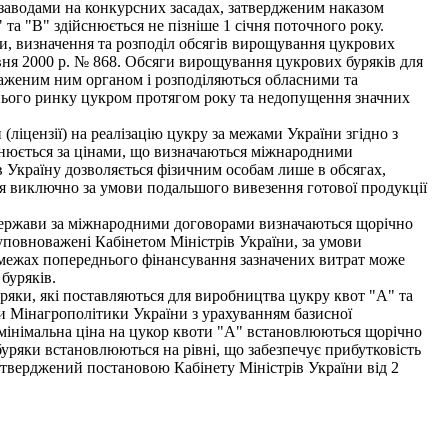
 заводами на конкурсних засадах, затвердженим наказом
та "В" здійснюється не пізніше 1 січня поточного року.
, визначення та розподіл обсягів вирощування цукрових
вня 2000 р. № 868. Обсяги вирощування цукрових буряків для
важеним ним органом і розподіляються обласними та
нього ринку цукром протягом року та недопущення значних
ліцензії) на реалізацію цукру за межами України згідно з
йснюється за цінами, що визначаються міжнародними
в Україну дозволяється фізичним особам лише в обсягах,
я виключно за умови подальшого вивезення готової продукції
 держави за міжнародними договорами визначаються щорічно
уповноважені Кабінетом Міністрів України, за умови
 межах попереднього фінансування зазначених витрат може
буряків.
уряки, які поставляються для виробництва цукру квот "А" та
ми Мінагрополітики України з урахуванням базисної
і мінімальна ціна на цукор квоти "А" встановлюються щорічно
 буряки встановлюються на рівні, що забезпечує прибутковість
атверджений постановою Кабінету Міністрів України від 2