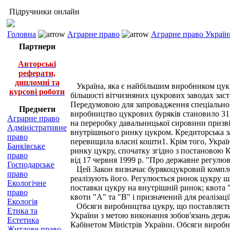
Підручники онлайн
Головна
Аграрне право
Аграрне право Україн
Партнери
Авторські
реферати,
дипломні та
Україна, яка є найбільшим виробником цукру 
курсові роботи
більшості вітчизняних цукрових заводах заст
Передумовою для запровадження спеціальног
Предмети
виробництво цукрових буряків становило 31,3
Аграрне право
на переробку давальницької сировини призві
Адміністративне
внутрішнього ринку цукром. Кредиторська за
право
перевищила власні кошти1. Крім того, Украї
Банківське
ринку цукру, спочатку згідно з постановою К
право
від 17 червня 1999 р. "Про державне регулюв
Господарське
Цей Закон визначає бурякоцукровий комплекс
право
реалізують його. Регулюється ринок цукру ш
Екологічне
поставки цукру на внутрішній ринок; квота 
право
квоти "А" та "В" і призначений для реаліза
Екологія
Обсяги виробництва цукру, що поставляєтьс
Етика та
України з метою виконання зобов'язань дер
Естетика
Кабінетом Міністрів України. Обсяги вироб
Житлове право