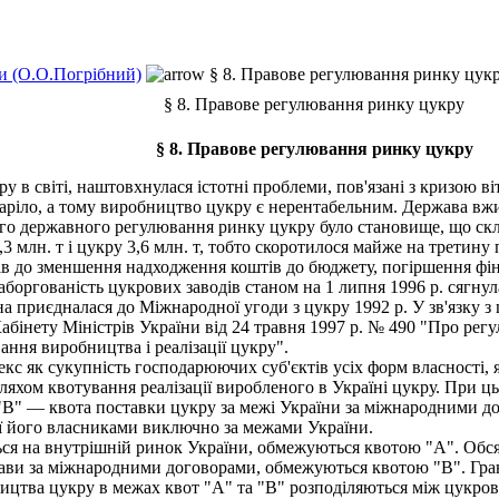
и (О.О.Погрібний)
§ 8. Правове регулювання ринку цук
§ 8. Правове регулювання ринку цукру
§ 8. Правове регулювання ринку цукру
в світі, наштовхнулася істотні проблеми, пов'язані з кризою віт
аріло, а тому виробництво цукру є нерентабельним. Держава вжив
о державного регулювання ринку цукру було становище, що скла
 млн. т і цукру 3,6 млн. т, тобто скоротилося майже на третину
в до зменшення надходження коштів до бюджету, погіршення фін
боргованість цукрових заводів станом на 1 липня 1996 р. сягнул
на приєдналася до Міжнародної угоди з цукру 1992 р. У зв'язку
абінету Міністрів України від 24 травня 1997 р. № 490 "Про рег
ання виробництва і реалізації цукру".
 як сукупність господарюючих суб'єктів усіх форм власності, я
ляхом квотування реалізації виробленого в Україні цукру. При ц
"В" — квота поставки цукру за межі України за міжнародними до
ції його власниками виключно за межами України.
я на внутрішній ринок України, обмежуються квотою "А". Обсяг
жави за міжнародними договорами, обмежуються квотою "В". Гран
ництва цукру в межах квот "А" та "В" розподіляються між цукро