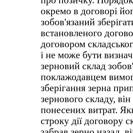
про позичку. Порядо
окремо в договорі йо
зобов'язаний зберігат
встановленого догово
договором складськог
і не може бути визна
зерновий склад зобов
поклажодавцем вимог
зберігання зерна при
зернового складу, ві
понесених витрат. Як
строку дії договору с
забрав зерно назад, в