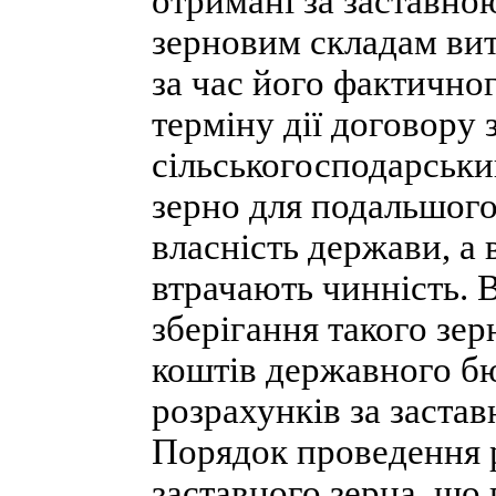
отримані за заставн
зерновим складам вит
за час його фактично
терміну дії договору 
сільськогосподарськи
зерно для подальшого
власність держави, а
втрачають чинність. 
зберігання такого зе
коштів державного б
розрахунків за застав
Порядок проведення р
заставного зерна, що