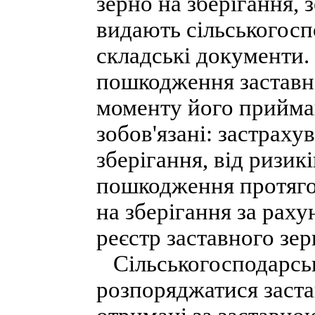
зерно на зберігання, 
видають сільськогос
складські документи.
пошкодження заставно
моменту його прийман
зобов'язані: застраху
зберігання, від ризик
пошкодження протягом
на зберігання за рах
реєстр заставного зер
Сільськогосподарськ
розпоряджатися заст