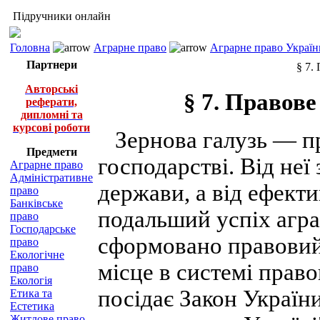
Підручники онлайн
Головна
Аграрне право
Аграрне право Україн
Партнери
§ 7.
Авторські
§ 7. Правов
реферати,
дипломні та
курсові роботи
Зернова галузь — пр
Предмети
господарстві. Від неї
Аграрне право
Адміністративне
держави, а від ефект
право
Банківське
подальший успіх агра
право
Господарське
сформовано правовий
право
Екологічне
місце в системі прав
право
Екологія
посідає Закон України
Етика та
Естетика
Житлове право