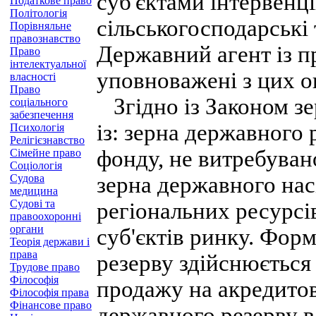
суб'єктами інтервенц
Податкове право
Політологія
сільськогосподарські
Порівняльне
правознавство
Державний агент із п
Право
інтелектуальної
уповноважені з цих о
власності
Право
Згідно із Законом зе
соціального
забезпечення
із: зерна державного 
Психологія
Релігієзнавство
фонду, не витребуван
Сімейне право
Соціологія
Судова
зерна державного нас
медицина
Судові та
регіональних ресурсів
правоохоронні
органи
суб'єктів ринку. Фор
Теорія держави і
права
резерву здійснюється
Трудове право
Філософія
продажу на акредитов
Філософія права
Фінансове право
державного резерву в