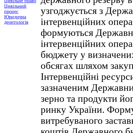
Цивільне право
Цивільний
узгоджується з Держа
процес
Юридична
інтервенційних опера
деонтологія
формуються Державни
інтервенційних опера
бюджету у визначених
обсягах шляхом закуп
Інтервенційні ресурс
зазначеним Державни
зерно та продукти йо
ринку України. Форм
витребуваного застав
коштів Державного бю