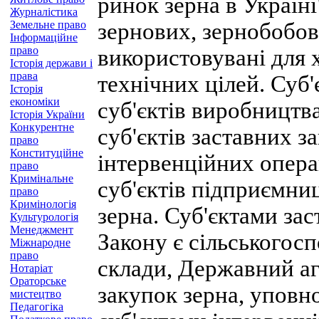
ринок зерна в Україні
Журналістика
Земельне право
зернових, зернобобов
Інформаційне
право
використовувані для 
Історія держави і
права
технічних цілей. Суб'
Історія
економіки
суб'єктів виробництва
Історія України
Конкурентне
суб'єктів заставних з
право
Конституційне
інтервенційних опера
право
Кримінальне
суб'єктів підприємниц
право
Кримінологія
зерна. Суб'єктами зас
Культурологія
Менеджмент
Закону є сільськогос
Міжнародне
право
склади, Державний аг
Нотаріат
Ораторське
закупок зерна, уповно
мистецтво
Педагогіка