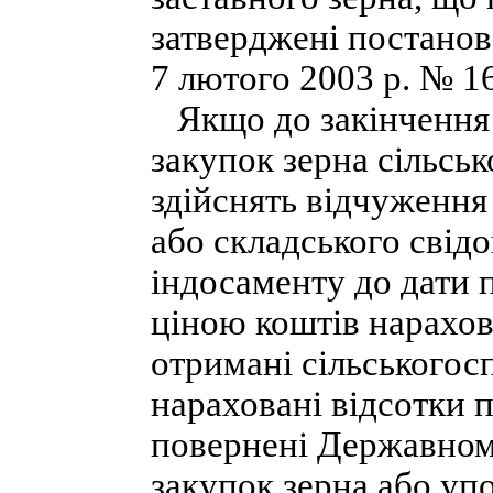
затверджені постанов
7 лютого 2003 р. № 1
Якщо до закінчення т
закупок зерна сільсь
здійснять відчуження
або складського свідо
індосаменту до дати 
ціною коштів нарахов
отримані сільськогос
нараховані відсотки п
повернені Державному
закупок зерна або уп