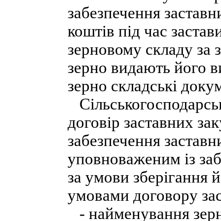
забезпечення заставн
коштів під час застав
зерновому складу за з
зерно видають його в
зерно складські доку
Сільськогосподарськ
договір заставних за
забезпечення заставн
уповноваженим із заб
за умови зберігання 
умовами договору зас
- найменування зерн