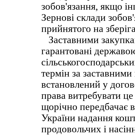
зобов'язання, якщо і
Зернові склади зобов'
прийнятого на зберіг
Заставними закупкам
гарантовані державою
сільськогосподарськи
термін за заставними 
встановлений у догов
права витребувати це 
щорічно передбачає 
України надання кошт
продовольчих і насін