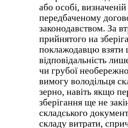
або особі, визначеній
передбаченому догово
законодавством. За в
прийнятого на зберіга
поклажодавцю взяти ц
відповідальність лише
чи грубої необережно
вимогу володільця ск
зерно, навіть якщо п
зберігання ще не закі
складського докумен
складу витрати, спр