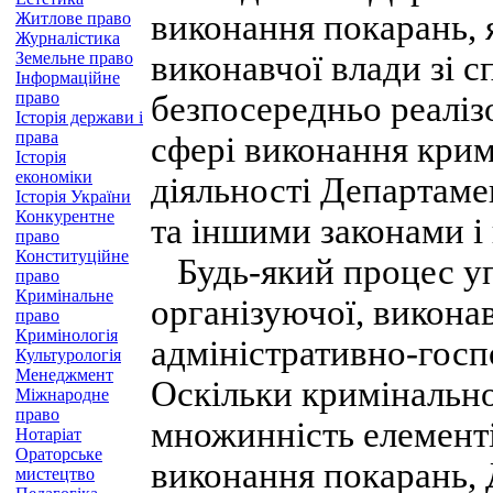
виконання покарань, 
Житлове право
Журналістика
Земельне право
виконавчої влади зі 
Інформаційне
право
безпосередньо реаліз
Історія держави і
права
сфері виконання крим
Історія
економіки
діяльності Департаме
Історія України
Конкурентне
та іншими законами і
право
Конституційне
Будь-який процес уп
право
Кримінальне
організуючої, виконав
право
Кримінологія
адміністративно-госп
Культурологія
Менеджмент
Оскільки кримінально
Міжнародне
право
множинність елементі
Нотаріат
Ораторське
виконання покарань,
мистецтво