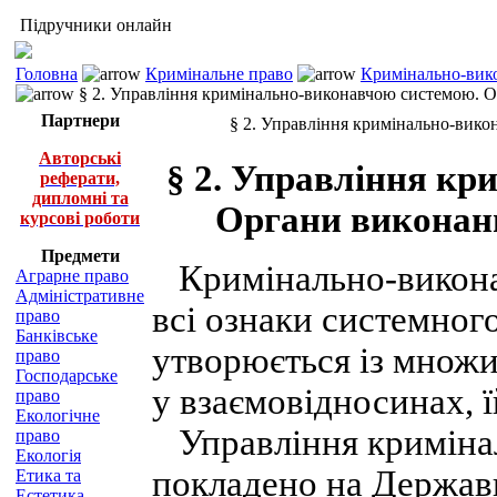
Підручники онлайн
Головна
Кримінальне право
Кримінально-вико
§ 2. Управління кримінально-виконавчою системою. Ор
Партнери
§ 2. Управління кримінально-вико
Авторські
§ 2. Управління к
реферати,
дипломні та
Органи виконанн
курсові роботи
Предмети
Кримінально-виконав
Аграрне право
Адміністративне
всі ознаки системног
право
Банківське
утворюється із множи
право
Господарське
у взаємовідносинах, 
право
Екологічне
Управління криміна
право
Екологія
покладено на Держав
Етика та
Естетика