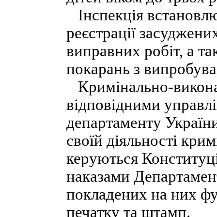
Інспекція встановлює
реєстрації засуджених
виправних робіт, а та
покарань з випробув
Кримінально-виконав
відповідними управл
департаменту України
своїй діяльності крим
керуються Конституці
наказами Департамент
покладених на них ф
печатку та штамп.