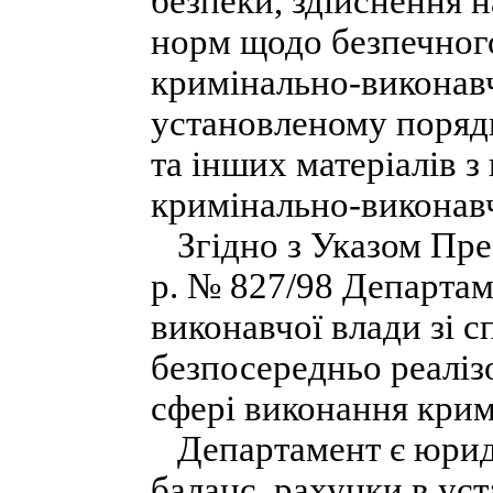
безпеки, здійснення 
норм щодо безпечног
кримінально-виконавч
установленому порядк
та інших матеріалів з
кримінально-виконавч
Згідно з Указом През
р. № 827/98 Департа
виконавчої влади зі с
безпосередньо реаліз
сфері виконання крим
Департамент є юрид
баланс, рахунки в уст