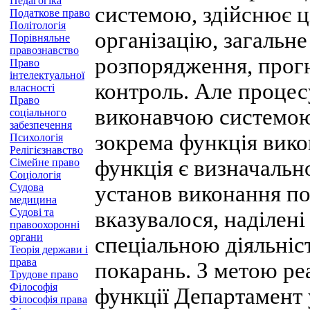
Педагогіка
системою, здійснює ц
Податкове право
Політологія
організацію, загальне
Порівняльне
правознавство
розпорядження, прогн
Право
інтелектуальної
контроль. Але процес
власності
Право
виконавчою системою 
соціального
забезпечення
зокрема функція вико
Психологія
Релігієзнавство
функція є визначально
Сімейне право
Соціологія
Судова
установ виконання пок
медицина
Судові та
вказувалося, наділені
правоохоронні
органи
спеціальною діяльні
Теорія держави і
права
покарань. З метою реа
Трудове право
Філософія
функції Департамент 
Філософія права