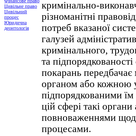
Фінансове право
кримінально-виконав
Цивільне право
Цивільний
різноманітні правові
процес
Юридична
потреб вказаної сист
деонтологія
галузей адміністратив
кримінального, трудо
та підпорядкованості
покарань передбачає
органом або кожною 
підпорядкованими їм 
цій сфері такі органи
повноваженнями щодо
процесами.