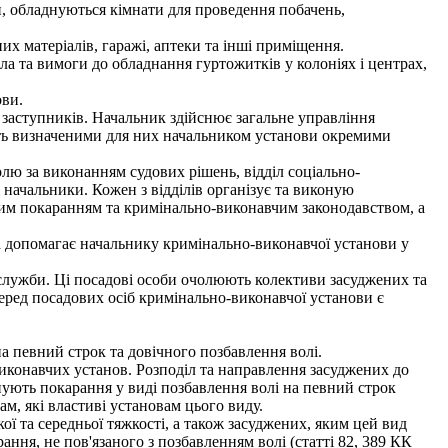
 обладнуються кімнати для проведення побачень,
 матеріалів, гаражі, аптеки та інші приміщення.
та вимоги до обладнання гуртожитків у колоніях і центрах,
ови.
заступників. Начальник здійснює загальне управління
ують визначеними для них начальником установи окремими
олю за виконанням судових рішень, відділ соціально-
 начальники. Кожен з відділів організує та виконую
ним покаранням та кримінально-виконавчим законодавством, а
 допомагає начальнику кримінально-виконавчої установи у
служби. Ці посадові особи очолюють колективи засуджених та
Серед посадових осіб кримінально-виконавчої установи є
а певний строк та довічного позбавлення волі.
конавчих установ. Розподіл та направлення засуджених до
нують покарання у виді позбавлення волі на певний строк
м, які властиві установам цього виду.
 та середньої тяжкості, а також засуджених, яким цей вид
ання, не пов'язаного з позбавленням волі (статті 82, 389 КК