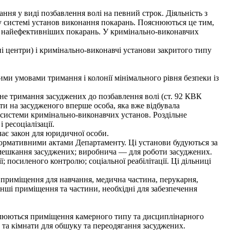
ня у виді позбавлення волі на певний строк. Діяльність з
у системі установ виконання покарань. Пояснюються це тим,
 з найефективніших покарань. У кримінально-виконавчих
 центри) і кримінально-виконавчі установи закритого типу
ми умовами тримання і колонії мінімального рівня безпеки із
не тримання засуджених до позбавлення волі (ст. 92 КВК
ти на засудженого вперше особа, яка вже відбувала
 системи кримінально-виконавчих установ. Роздільне
ресоціалізації.
чає закон для юридичної особи.
ормативними актами Департаменту. Ці установи будуються за
 мешкання засуджених; виробнича — для роботи засуджених.
ї; посиленого контролю; соціальної реабілітації. Ці дільниці
 приміщення для навчання, медична частина, перукарня,
 інші приміщення та частини, необхідні для забезпечення
млюються приміщення камерного типу та дисциплінарного
та кімнати для обшуку та переодягання засуджених.