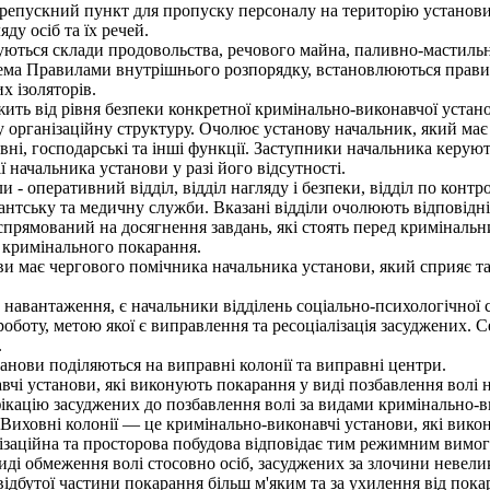
епускний пункт для пропуску персоналу на територію установи,
ду осіб та їх речей.
ться склади продовольства, речового майна, паливно-мастильних
 Правилами внутрішнього розпорядку, встановлюються правила 
 ізоляторів.
ть від рівня безпеки конкретної кримінально-виконавчої устан
організаційну структуру. Очолює установу начальник, який має 
ивні, господарські та інші функції. Заступники начальника кер
 начальника установи у разі його відсутності.
- оперативний відділ, відділ нагляду і безпеки, відділ по контр
дантську та медичну служби. Вказані відділи очолюють відповідні
спрямований на досягнення завдань, які стоять перед криміналь
 кримінального покарання.
 має чергового помічника начальника установи, який сприяє та
навантаження, є начальники відділень соціально-психологічної 
роботу, метою якої є виправлення та ресоціалізація засуджених. 
.
нови поділяються на виправні колонії та виправні центри.
і установи, які виконують покарання у виді позбавлення волі н
ацію засуджених до позбавлення волі за видами кримінально-ви
 Виховні колонії — це кримінально-виконавчі установи, які вико
ізаційна та просторова побудова відповідає тим режимним вимога
 обмеження волі стосовно осіб, засуджених за злочини невеликої
ідбутої частини покарання більш м'яким та за ухилення від покар