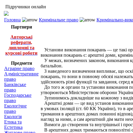
Підручники онлайн
Головна
Кримінальне право
Кримінально-вико
Партнери
Авторські
реферати,
дипломні та
Установи виконання покарань — це такі орг
курсові роботи
виконання покарань є: арештні доми, криміна
У межах, визначених законом, виконання кр
Предмети
батальйон.
Аграрне право
З наведеного визначення випливає, що оскі
Адміністративне
покарань, то вони в повному обсязі належат
право
здійснюють різні функції та завдання, серед
Банківське
До того ж органи та установи виконання по
право
утворюються Міністерством оборони Україн
Господарське
Зупинимось докладніше на кожному з видів 
право
Арештні доми — це вид установ виконання п
Екологічне
в умовах ізоляції (ст. 60 КК України), то в
право
тримання в арештних домах повинні відпові
Екологія
нагляд за ними, а сам арештний дім мати нео
Етика та
Вимоги до створення та внутрішньої і прос
Естетика
В арештних домах тримаються повнолітні осо
Житлове право