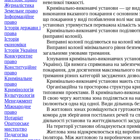
невеликої тяжкості.
Журналістика
Кримінально-виконавчі установи — це вид ус
Земельне право
виконання вказаного покарання є основним з
Інформаційне
що покарання у виді позбавлення волі має ш
право
установах утримується переважна кількість 
Історія держави і
Кримінально-виконавчі установи поділяютьс
права
(виправні колонії).
Історія
Виправні колонії поділяються на колонії мі
економіки
Виправні колонії мінімального рівня безпеки
Історія України
загальними умовами тримання.
Конкурентне
Існування кримінально-виконавчих установ р
право
України). Ця вимога спрямована на забезпече
Конституційне
покарання, для досягнення максимального пе
право
тримання різних категорій засуджених дозвол
Кримінальне
Кримінально-виконавчі установи мають стату
право
Організаційна та просторова структура кри
Кримінологія
типовими проектами. В кримінально-виконав
Культурологія
В свою чергу житлова зона поділяється на наст
Менеджмент
ізолюються одна від одної. Види дільниць без
Міжнародне
В житлових зонах розміщуються гуртожитки, 
право
комора для зберігання постільних речей та с
Нотаріат
діяльності установи та життєдіяльності засу
Ораторське
На території установи обладнуються приміщ
мистецтво
Житлова зона відокремлюється від виробни
Педагогіка
ізолятора. Між житловою та виробничою зон