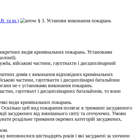
. та ін.)
§ 3. Установи виконання покарань
онкретних видів кримінальних покарань. Установами
олонії).
ба, військові частини, гауптвахти і дисциплінарний
ештних домів є виконання відповідних кримінальних
йськові частини, гауптвахти і дисциплінарні батальйони
органи не є установами виконання покарань.
стин, гауптвахт і дисциплінарних батальйонів, то вони
еякі види кримінальних покарань.
 Оскільки цей вид покарання полягає в триманні засудженого
ляції засуджених від зовнішнього світу та оточуючих. Умови
вати роздільне тримання окремих категорій засуджених,
вом.
 виповнилося шістнадцять років і які засуджені за злочини