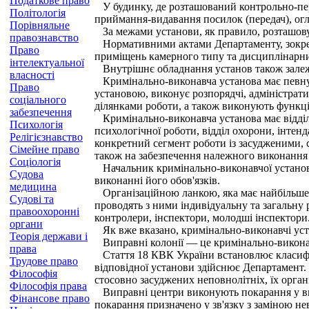
Податкове право
У будинку, де розташований контрольно-пер
Політологія
приймання-видавання посилок (передач), огля
Порівняльне
За межами установи, як правило, розташовую
правознавство
Нормативними актами Департаменту, зокрема
Право
приміщень камерного типу та дисциплінарних
інтелектуальної
Внутрішнє обладнання установ також залежи
власності
Кримінально-виконавча установа має певну 
Право
установою, виконує розпорядчі, адміністрат
соціального
ділянками роботи, а також виконують функції
забезпечення
Кримінально-виконавча установа має відділи 
Психологія
психологічної роботи, відділ охорони, інтен
Релігієзнавство
конкретний сегмент роботи із засудженими, 
Сімейне право
також на забезпечення належного виконання
Соціологія
Начальник кримінально-виконавчої установи
Судова
виконанні його обов'язків.
медицина
Організаційною ланкою, яка має найбільше 
Судові та
проводять з ними індивідуальну та загальну 
правоохоронні
контролери, інспектори, молодші інспектори
органи
Як вже вказано, кримінально-виконавчі уста
Теорія держави і
Виправні колонії — це кримінально-виконавч
права
Стаття 18 КВК України встановлює класифік
Трудове право
відповідної установи здійснює Департамент.
Філософія
стосовно засуджених неповнолітніх, їх орган
Філософія права
Виправні центри виконують покарання у виді
Фінансове право
покарання призначено у зв'язку з заміною нев