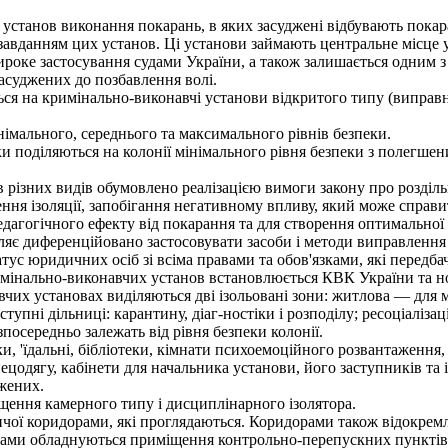
танов виконання покарань, в яких засуджені відбувають покаран
авданням цих установ. Ці установи займають центральне місце 
ироке застосування судами України, а також залишається одним
засуджених до позбавлення волі.
я на кримінально-виконавчі установи відкритого типу (виправні
німального, середнього та максимального рівнів безпеки.
 поділяються на колонії мінімального рівня безпеки з полегшени
ізних видів обумовлено реалізацією вимоги закону про розділь
ння ізоляції, запобігання негативному впливу, який може справи
дагогічного ефекту від покарання та для створення оптимальної
яє диференційовано застосовувати засоби і методи виправлення і 
с юридичних осіб зі всіма правами та обов'язками, які передба
мінально-виконавчих установ встановлюється КВК України та н
чих установах виділяються дві ізольовані зони: житлова — для
упні дільниці: карантину, діаг-ностіки і розподілу; ресоціалізаці
посередньо залежать від рівня безпеки колонії.
'їдальні, бібліотеки, кімнати психоемоційного розвантаження,
пецодягу, кабінети для начальника установи, його заступників та
джених.
ення камерного типу і дисциплінарного ізолятора.
чої коридорами, які проглядаються. Коридорами також відокре
ами обладнуються приміщення контрольно-перепускних пунктів 