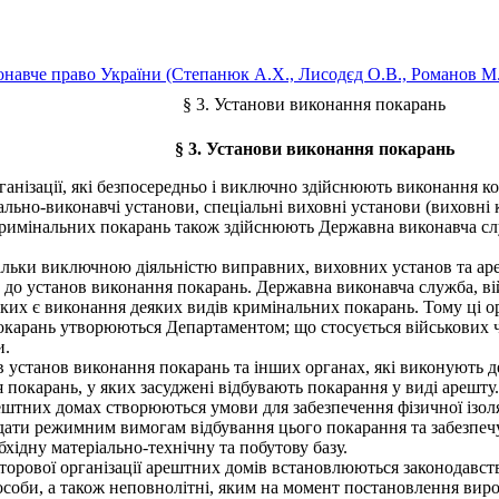
навче право України (Степанюк А.X., Лисодєд О.В., Романов М.В
§ 3. Установи виконання покарань
§ 3. Установи виконання покарань
анізації, які безпосередньо і виключно здійснюють виконання к
льно-виконавчі установи, спеціальні виховні установи (виховні к
имінальних покарань також здійснюють Державна виконавча служ
льки виключною діяльністю виправних, виховних установ та ар
ь до установ виконання покарань. Державна виконавча служба, ві
 яких є виконання деяких видів кримінальних покарань. Тому ці 
карань утворюються Департаментом; що стосується військових ча
и.
установ виконання покарань та інших органах, які виконують д
окарань, у яких засуджені відбувають покарання у виді арешту.
 арештних домах створюються умови для забезпечення фізичної ізо
дати режимним вимогам відбування цього покарання та забезпечу
бхідну матеріально-технічну та побутову базу.
торової організації арештних домів встановлюються законодавст
би, а також неповнолітні, яким на момент постановлення вироку