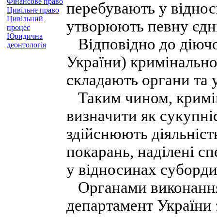
Фінансове право
перебувають у віднос
Цивільне право
Цивільний
утворюють певну єдніс
процес
Юридична
Відповідно до діючог
деонтологія
України) кримінально
складають органи та 
Таким чином, кримі
визначити як сукупніс
здійснюють діяльніст
покарань, наділені с
у відносинах суборди
Органами виконання
департамент України 