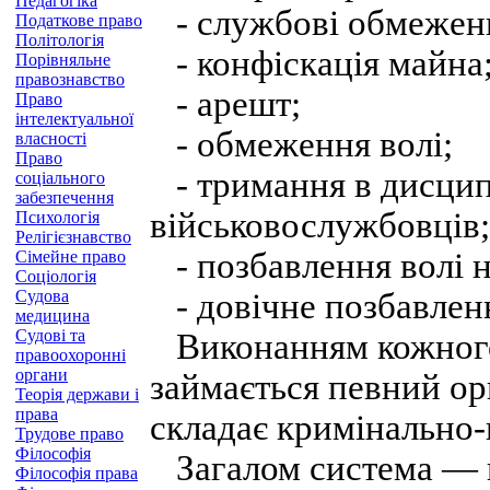
Педагогіка
- службові обмеженн
Податкове право
Політологія
- конфіскація майна
Порівняльне
правознавство
- арешт;
Право
інтелектуальної
- обмеження волі;
власності
Право
- тримання в дисцип
соціального
забезпечення
військовослужбовців;
Психологія
Релігієзнавство
- позбавлення волі н
Сімейне право
Соціологія
Судова
- довічне позбавленн
медицина
Судові та
Виконанням кожного 
правоохоронні
органи
займається певний ор
Теорія держави і
права
складає кримінально-
Трудове право
Філософія
Загалом система — ц
Філософія права