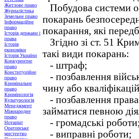
Побудова системи ор
Житлове право
Журналістика
Земельне право
покарань безпосередн
Інформаційне
право
покарання, які перед
Історія держави і
права
Згідно зі ст. 51 Кри
Історія
економіки
такі види покарань:
Історія України
Конкурентне
- штраф;
право
Конституційне
- позбавлення військ
право
Кримінальне
чину або кваліфікаці
право
Кримінологія
- позбавлення права 
Культурологія
Менеджмент
займатися певною дія
Міжнародне
право
- громадські роботи
Нотаріат
Ораторське
- виправні роботи;
мистецтво