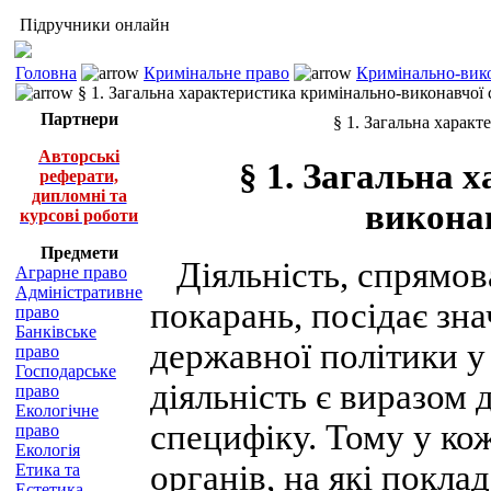
Підручники онлайн
Головна
Кримінальне право
Кримінально-вико
§ 1. Загальна характеристика кримінально-виконавчої
Партнери
§ 1. Загальна харак
Авторські
§ 1. Загальна 
реферати,
дипломні та
викона
курсові роботи
Предмети
Діяльність, спрямов
Аграрне право
Адміністративне
покарань, посідає зна
право
Банківське
державної політики у
право
Господарське
діяльність є виразом
право
Екологічне
специфіку. Тому у ко
право
Екологія
органів, на які покл
Етика та
Естетика