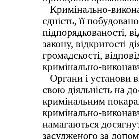
Кримінально-виконав
єдність, її побудован
підпорядкованості, в
закону, відкритості д
громадскості, відпові
кримінально-виконавч
Органи і установи в
свою діяльність на до
кримінальним покаран
кримінально-виконавч
намагаються досягнут
засудженого за допом