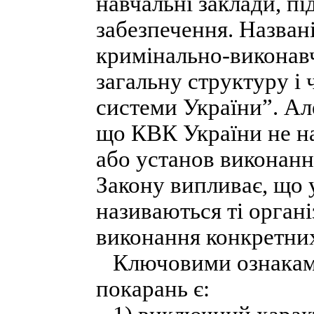
навчальні заклади, пі
забезпечення. Назван
кримінально-виконав
загальну структуру і
системи України”. Але
що КВК України не наз
або установ виконанн
Закону випливає, що
називаються ті органі
виконання конкретних
Ключовими ознаками 
покарань є: