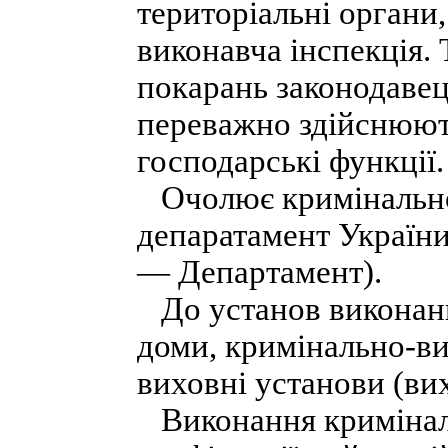
територіальні органи
виконавча інспекція.
покарань законодавець
переважно здійснюють
господарські функції.
Очолює кримінально
депаратамент України
— Департамент).
До установ виконанн
доми, кримінально-ви
виховні установи (вих
Виконання криміналь