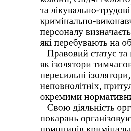
та лікувально-трудові
кримінально-виконавчи
персоналу визначаєтьс
які перебувають на обл
Правовий статус та п
як ізолятори тимчасо
пересильні ізолятори
неповнолітніх, приту
окремими нормативн
Свою діяльність орг
покарань організовую
принципів криміналь