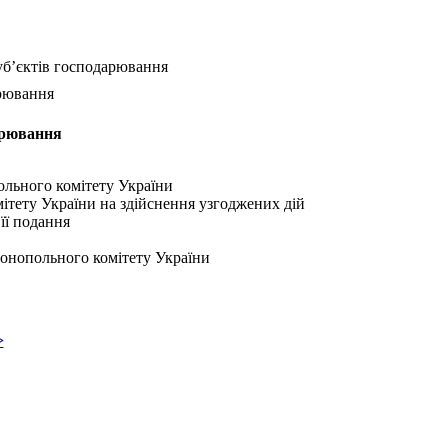
суб’єктів господарювання
арювання
дарювання
ольного комітету України
ітету України на здійснення узгоджених дій
 її подання
монопольного комітету України
>