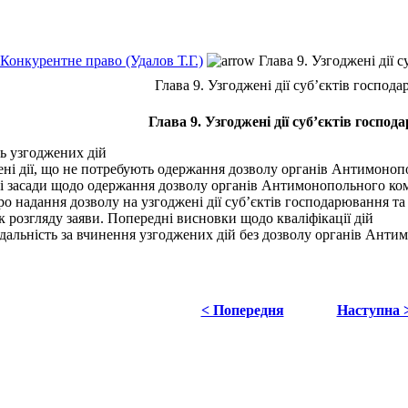
Конкурентне право (Удалов Т.Г.)
Глава 9. Узгоджені дії 
Глава 9. Узгоджені дії суб’єктів господ
Глава 9. Узгоджені дії суб’єктів госпо
ть узгоджених дій
ені дії, що не потребують одержання дозволу органів Антимоноп
ні засади щодо одержання дозволу органів Антимонопольного ком
про надання дозволу на узгоджені дії суб’єктів господарювання та
к розгляду заяви. Попередні висновки щодо кваліфікації дій
ідальність за вчинення узгоджених дій без дозволу органів Анти
< Попередня
Наступна 