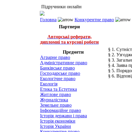
Підручники онлайн
Головна
Конкурентне право
Партнери
Авторські реферати,
дипломні та курсові роботи
§ 1. Сутніс
Предмети
§ 2. Узгодж
Аграрне право
§ 3. Загаль
Адміністративне право
§ 4. Заява 
Банківське право
§ 5. Порядо
Господарське право
§ 6. Відпов
Екологічне право
Екологія
Етика та Естетика
Житлове право
Журналістика
Земельне право
Інформаційне право
Історія держави і права
Історія економіки
Історія України
Конкурентне право