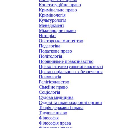
Конституційне право
Кримінальне право
Кримінологія
Культурологія
Менеджмент
Міжнародне право
Нотаріат
Ораторське мистецтво
Педагогіка
Податкове право
Політологія
Порівняльне правознавство
Право інтелектуальної власності
Право соціального забезпечення
Психологія
Релігієзнавство
Сімейне право
Соціологія
Судова медицина
Судові та правоохоронні органи
Теорія держави і права
Трудове право
Філософія
Філософія права