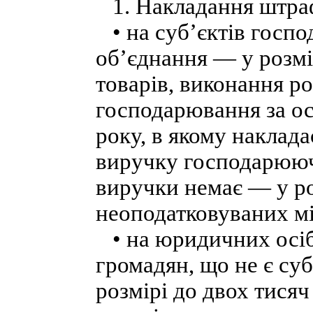
1. Накладання штраф
• на суб’єктів госп
об’єднання — у розмір
товарів, виконання ро
господарювання за ос
року, в якому наклад
виручку господарююч
виручки немає — у ро
неоподатковуваних мі
• на юридичних осіб,
громадян, що не є су
розмірі до двох тися