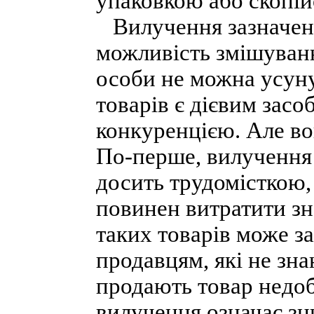
упаковкою або скопій
Вилучення зазначени
можливість змішуванн
особи не можна усун
товарів є дієвим зас
конкуренцією. Але во
По-перше, вилучення 
досить трудомісткою,
повинен витратити зн
таких товарів може з
продавцям, які не зна
продають товар недоб
вилучення означає з