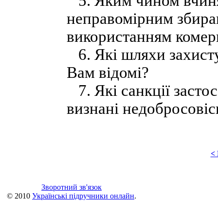
5. Яким чином вчиня
неправомірним збира
використанням комер
6. Які шляхи захисту
Вам відомі?
7. Які санкції застос
визнані недобросові
<
Зворотний зв'язок
© 2010
Українські підручники онлайн
.