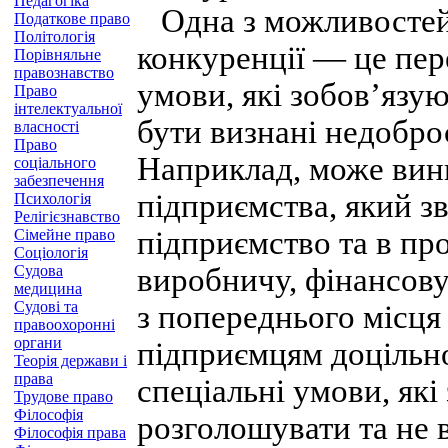
Педагогіка
Одна з можливостей 
Податкове право
Політологія
конкуренції — це пер
Порівняльне
правознавство
умови, які зобов’язую
Право
інтелектуальної
бути визнані недобро
власності
Право
Наприклад, може вини
соціального
забезпечення
підприємства, який з
Психологія
Релігієзнавство
підприємство та в про
Сімейне право
Соціологія
Судова
виробничу, фінансову
медицина
Судові та
з попереднього місця
правоохоронні
органи
підприємцям доцільно
Теорія держави і
права
спеціальні умови, які
Трудове право
Філософія
розголошувати та не 
Філософія права