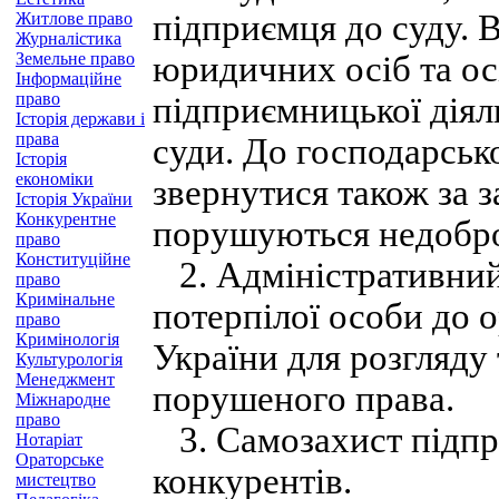
підприємця до суду. В
Житлове право
Журналістика
Земельне право
юридичних осіб та осі
Інформаційне
право
підприємницької діял
Історія держави і
права
суди. До господарськ
Історія
економіки
звернутися також за з
Історія України
Конкурентне
порушуються недобро
право
Конституційне
2. Адміністративний
право
Кримінальне
потерпілої особи до 
право
Кримінологія
України для розгляду
Культурологія
Менеджмент
порушеного права.
Міжнародне
право
3. Самозахист підпр
Нотаріат
Ораторське
конкурентів.
мистецтво