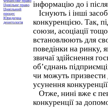
Фінансове право
інформацію до і після
Цивільне право
Цивільний
Існують і інші засо
процес
Юридична
конкуренцією. Так, п
деонтологія
союзи, асоціації тощо
встановлюють для сво
поведінки на ринку, 
звичаї здійснення гос
об’єднань підприємці
чи можуть призвести
усунення конкуренції 
Отже, нині вже є пе
конкуренції за допомо