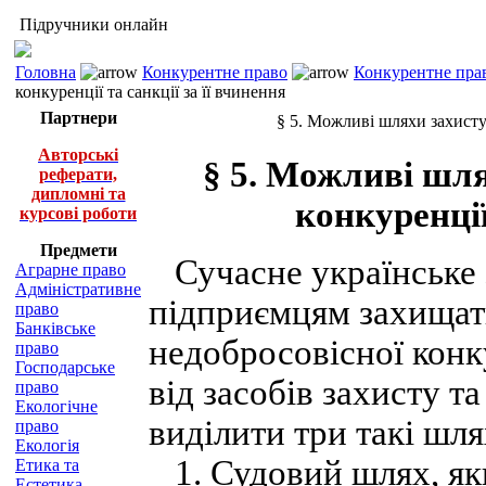
Підручники онлайн
Головна
Конкурентне право
Конкурентне прав
конкуренції та санкції за її вчинення
Партнери
§ 5. Можливі шляхи захисту 
Авторські
§ 5. Можливі шля
реферати,
дипломні та
конкуренції
курсові роботи
Предмети
Сучасне українське 
Аграрне право
Адміністративне
підприємцям захищати 
право
Банківське
недобросовісної конк
право
Господарське
від засобів захисту 
право
Екологічне
виділити три такі шля
право
Екологія
1. Судовий шлях, як
Етика та
Естетика