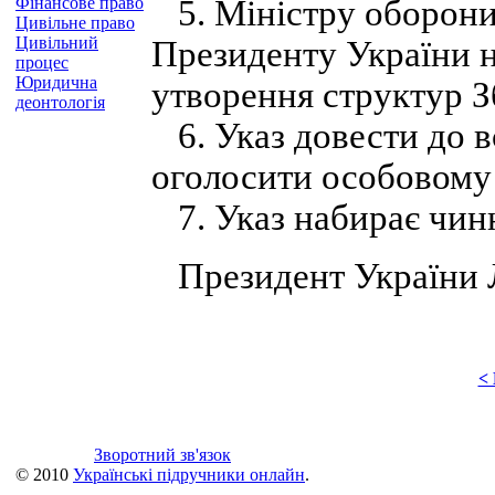
Фінансове право
5. Міністру оборони
Цивільне право
Цивільний
Президенту України не
процес
Юридична
утворення структур З
деонтологія
6. Указ довести до вс
оголосити особовому 
7. Указ набирає чинн
Президент України 
<
Зворотний зв'язок
© 2010
Українські підручники онлайн
.