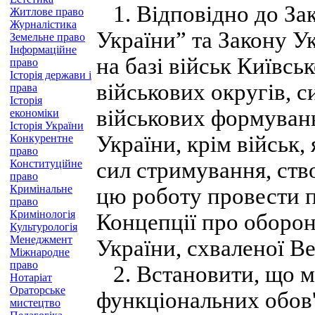
1. Відповідно до За
Житлове право
Журналістика
України” та Закону У
Земельне право
Інформаційне
на базі військ Київсь
право
Історія держави і
військових округів, 
права
Історія
військових формувань
економіки
Історія України
України, крім військ,
Конкурентне
право
Конституційне
сил стримування, ств
право
Кримінальне
цю роботу провести п
право
Кримінологія
Концепції про оборон
Культурологія
Менеджмент
України, схваленої В
Міжнародне
право
2. Встановити, що мі
Нотаріат
Ораторське
функціональних обов'
мистецтво