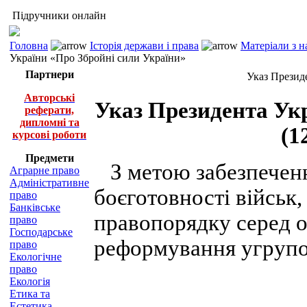
Підручники онлайн
Головна
Історія держави і права
Матеріали з н
України «Про Збройні сили України»
Партнери
Указ Презид
Авторські
Указ Президента Ук
реферати,
дипломні та
(1
курсові роботи
Предмети
З метою забезпеченн
Аграрне право
Адміністративне
боєготовності військ
право
Банківське
правопорядку серед о
право
Господарське
реформування угрупо
право
Екологічне
право
Екологія
Етика та
Естетика