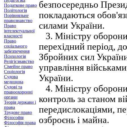
Педагогіка
безпосередньо Презид
Податкове право
Політологія
покладаються обов'я
Порівняльне
правознавство
силами України.
Право
інтелектуальної
3. Міністру оборони 
власності
Право
перехідний період, д
соціального
забезпечення
Збройних сил України
Психологія
Релігієзнавство
управління військами
Сімейне право
Соціологія
України.
Судова
медицина
4. Міністру оборони
Судові та
правоохоронні
контроль за станом ві
органи
Теорія держави і
передислокаціями, пе
права
Трудове право
озброєнь і майна.
Філософія
Філософія права