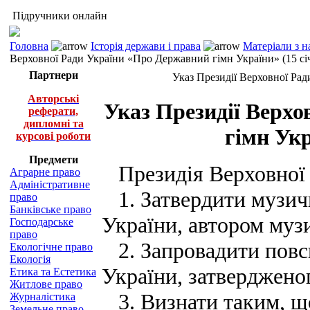
Підручники онлайн
Головна
Історія держави і права
Матеріали з н
Верховної Ради України «Про Державний гімн України» (15 січ
Партнери
Указ Президії Верховної Рад
Авторські
Указ Президії Верх
реферати,
дипломні та
гімн Укр
курсові роботи
Предмети
Президія Верховної 
Аграрне право
Адміністративне
1. Затвердити музич
право
Банківське право
України, автором муз
Господарське
право
2. Запровадити повс
Екологічне право
Екологія
України, затвердженог
Етика та Естетика
Житлове право
3. Визнати таким, що
Журналістика
Земельне право