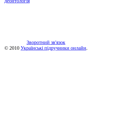
деонтологія
Зворотний зв'язок
© 2010
Українські підручники онлайн
.