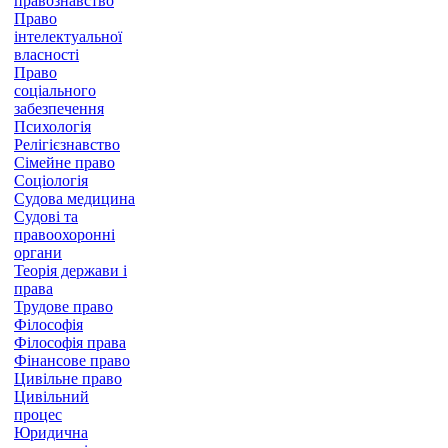
правознавство
Право
інтелектуальної
власності
Право
соціального
забезпечення
Психологія
Релігієзнавство
Сімейне право
Соціологія
Судова медицина
Судові та
правоохоронні
органи
Теорія держави і
права
Трудове право
Філософія
Філософія права
Фінансове право
Цивільне право
Цивільний
процес
Юридична