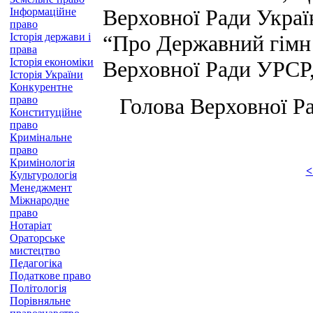
Верховної Ради Україн
Інформаційне
право
Історія держави і
“Про Державний гімн 
права
Історія економіки
Верховної Ради УРСР, 
Історія України
Конкурентне
право
Голова Верховної Ра
Конституційне
право
Кримінальне
право
Кримінологія
<
Культурологія
Менеджмент
Міжнародне
право
Нотаріат
Ораторське
мистецтво
Педагогіка
Податкове право
Політологія
Порівняльне