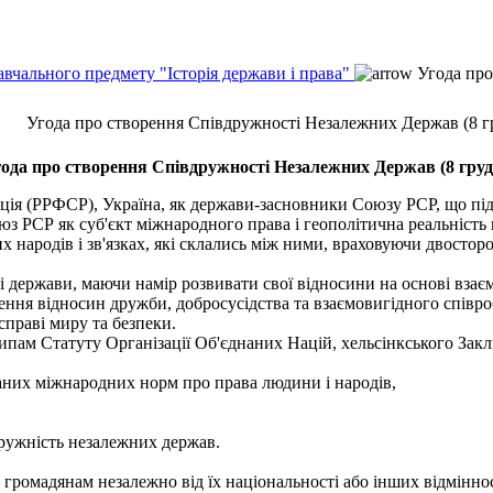
авчального предмету "Історія держави і права"
Угода про
Угода про створення Співдружності Незалежних Держав (8 гр
ода про створення Співдружності Незалежних Держав (8 грудн
ія (РРФСР), Україна, як держави-засновники Союзу РСР, що під
з РСР як суб'єкт міжнародного права і геополітична реальність 
 народів і зв'язках, які склались між ними, враховуючи двосто
ержави, маючи намір розвивати свої відносини на основі взаєм
ня відносин дружби, добросусідства та взаємовигідного співр
справі миру та безпеки.
ам Статуту Організації Об'єднаних Націй, хельсінкського Закл
них міжнародних норм про права людини і народів,
ружність незалежних держав.
ромадянам незалежно від їх національності або інших відміннос