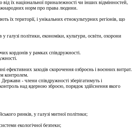
но від їх національної приналежності чи інших відмінностей,
 міжнародних норм про права людини.
ь їх території, і унікальних етнокультурних регіонів, що
у галузі політики, економіки, культури, освіти, охорони
чих кордонів у рамках співдружності.
ужності.
ні ефективних заходів скорочення озброєнь і воєнних витрат.
им контролем.
 Держави - члени співдружності зберігатимуть і
контроль над ядерною зброєю, порядок здійснення якого
ського ринків, у галузі митної політики;
истеми екологічної безпеки;