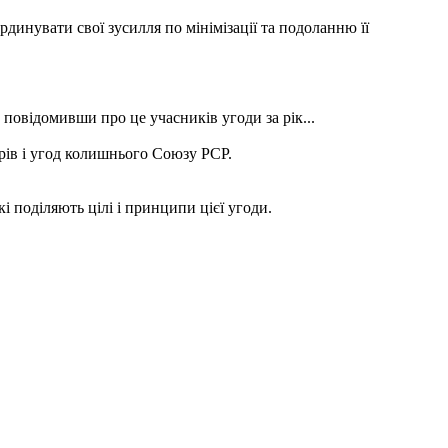
инувати свої зусилля по мінімізації та подоланню її
повідомивши про це учасників угоди за рік...
рів і угод колишнього Союзу РСР.
 поділяють цілі і принципи цієї угоди.