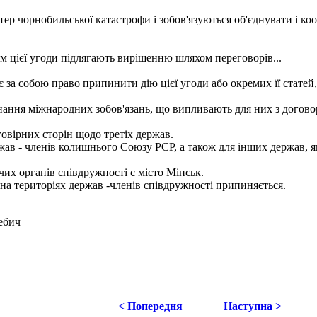
чорнобильської катастрофи і зобов'язуються об'єднувати і коорд
 цієї угоди підлягають вирішенню шляхом переговорів...
а собою право припинити дію цієї угоди або окремих її статей, 
ання міжнародних зобов'язань, що випливають для них з догово
овірних сторін щодо третіх держав.
в - членів колишнього Союзу РСР, а також для інших держав, які
 органів співдружності є місто Мінськ.
а територіях держав -членів співдружності припиняється.
ебич
< Попередня
Наступна >