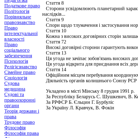
Педагогіка
Стаття 8
Податкове право
Сторони усвідомлюють планетарний характер 
Політологія
наслідків...
Порівняльне
Стаття 9
правознавство
Спори щодо тлумачення і застосування норм
Право
Стаття 10
інтелектуальної
Кожна з високих договірних сторін залишає з
власності
Стаття 72
Право
Високі договірні сторони гарантують викон
соціального
Стаття 13
забезпечення
Ця угода не зачіпає зобов'язань високих дог
Психологія
Ця угода відкрита для приєднання всіх держа
Релігієзнавство
Стаття 14
Сімейне право
Офіційним місцем перебування координуючих
Соціологія
Діяльність органів колишнього Союзу РСР н
Судова
медицина
Укладено в місті Мінську 8 грудня 1991 р.
Судові та
За Республіку Беларусь С. Шушкевич, В. К
правоохоронні
За РРФСР Б. Єльцин Г. Бурбуліс
органи
За Україну Л. Кравчук, В. Фокін
Теорія держави і
права
Трудове право
Філософія
Філософія права