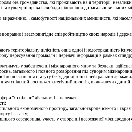
собам без громадянства, які проживають на її території, незалеж
чні та культурні права і свободи відповідно до загальновизнаних
вираженню... самобутності національних меншинств, які населяют
оправне і взаємовигідне співробітництво своїх народів і держав 
ть територіальну цілісність одна одної і недоторканність існую
оду пересування громадян і передачі інформації в рамках співдр
атимуть у забезпеченні міжнародного миру та безпеки, здійснен
броєнь, загального і повного роззброєння під суворим міжнародн
до досягнення статуту без'ядерної зони і нейтральної держави.
нням спільний воєнно-стратегічний простір, включаючи єдиний 
ери їх спільної діяльності... належать:
ті;
пільного економічного простору, загальноєвропейського і євразій
рту і зв'язку;
шнього середовища, участь у створенні всеосяжної міжнародної с