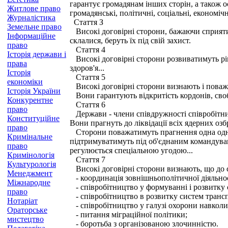
гарантує громадянам інших сторін, а також о
Житлове право
громадянські, політичні, соціальні, економі
Журналістика
Стаття З
Земельне право
Високі договірні сторони, бажаючи сприяти 
Інформаційне
склалися, беруть їх під свій захист.
право
Стаття 4
Історія держави і
Високі договірні сторони розвиватимуть рівн
права
здоров'я...
Історія
Стаття 5
економіки
Високі договірні сторони визнають і поважаю
Історія України
Вони гарантують відкритість кордонів, своб
Конкурентне
Стаття 6
право
Держави - члени співдружності співробітнич
Конституційне
Вони прагнуть до ліквідації всіх ядерних оз
право
Сторони поважатимуть прагнення одна одної 
Кримінальне
підтримуватимуть під об'єднаним командува
право
регулюється спеціальною угодою...
Кримінологія
Стаття 7
Культурологія
Високі договірні сторони визнають, що до сф
Менеджмент
- координація зовнішньополітичної діяльнос
Міжнародне
- співробітництво у формуванні і розвитку с
право
- співробітництво в розвитку систем транспо
Нотаріат
- співробітництво у галузі охорони навколи
Ораторське
- питання міграційної політики;
мистецтво
- боротьба з організованою злочинністю.