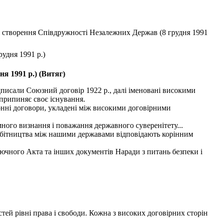
 створення Співдружності Незалежних Держав (8 грудня 1991
удня 1991 р.)
я 1991 р.) (Витяг)
писали Союзний договір 1922 p., далі іменовані високими
припиняє своє існування.
ронні договори, укладені між високими договірними
ного визнання і поважання державного суверенітету...
обітництва між нашими державами відповідають корінним
ючного Акта та інших документів Наради з питань безпеки і
тей рівні права і свободи. Кожна з високих договірних сторін