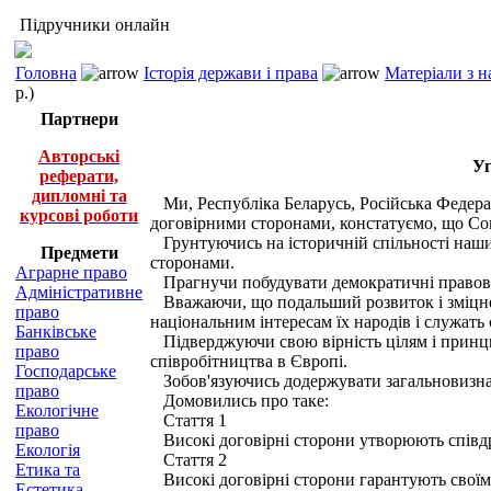
Підручники онлайн
Головна
Історія держави і права
Матеріали з н
р.)
Партнери
Авторські
Уг
реферати,
дипломні та
Ми, Республіка Беларусь, Російська Федерац
курсові роботи
договірними сторонами, констатуємо, що Сою
Грунтуючись на історичній спільності наших
Предмети
сторонами.
Аграрне право
Прагнучи побудувати демократичні правові д
Адміністративне
Вважаючи, що подальший розвиток і зміцнен
право
національним інтересам їх народів і служать 
Банківське
Підверджуючи свою вірність цілям і принцип
право
співробітництва в Європі.
Господарське
Зобов'язуючись додержувати загальновизна
право
Домовились про таке:
Екологічне
Стаття 1
право
Високі договірні сторони утворюють співд
Екологія
Стаття 2
Етика та
Високі договірні сторони гарантують своїм г
Естетика