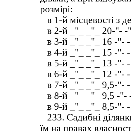
розмірі:
в 1-й місцевості з д
в 2-й _"_ _"_ 20-"- -"
в 3-й _"_ _"_ 16 -"- -
в 4-й _"_ _"_ 15 -"- -
в 5-й _"_ _"_ 13 -"- -
в 6-й _"_ _"_ 12 -"- -
в 7-й _"_ _"_ 9,5-"- -
в 8-й _"_ _"_ 9,5 -"- 
в 9-й _"_ _"_ 8,5-"- -
233. Садибні ділянки
їм на правах власнос