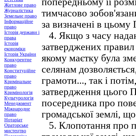
попередньому її розм
Житлове право
тимчасово зобов'язан
Журналістика
Земельне право
Інформаційне
за визначені в цьому
право
Історія держави і
4. Якщо з часу нада
права
Історія
затверджених правил 
економіки
Історія України
якому маєтку була зме
Конкурентне
право
селянам дозволяється,
Конституційне
право
грамоти..., так і поті
Кримінальне
право
затвердження цього 
Кримінологія
Культурологія
посередника про пове
Менеджмент
Міжнародне
громадської землі, що 
право
Нотаріат
5. Клопотання про п
Ораторське
мистецтво