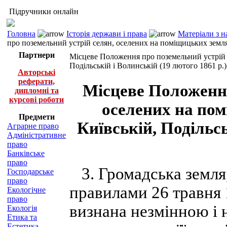
Підручники онлайн
Головна
Історія держави і права
Матеріали з н
про поземельний устрій селян, оселених на поміщицьких землях
Партнери
Місцеве Положення про поземельний устрій с
Подільській і Волинській (19 лютого 1861 р.)
Авторські
реферати,
Місцеве Положення
дипломні та
курсові роботи
оселених на пом
Предмети
Київській, Подільсь
Аграрне право
Адміністративне
право
Банківське
право
3. Громадська земля
Господарське
право
правилами 26 травня 1
Екологічне
право
визнана незмінною і 
Екологія
Етика та
Естетика