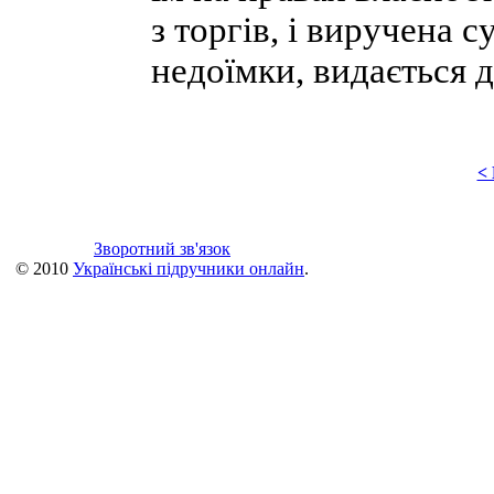
з торгів, і виручена 
недоїмки, видається 
<
Зворотний зв'язок
© 2010
Українські підручники онлайн
.