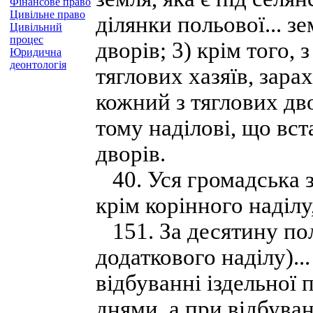
Фінансове право
Цивільне право
ділянки польової... з
Цивільний
процес
дворів; 3) крім того, 
Юридична
деонтологія
тяглових хазяїв, зара
кожний з тяглових дво
тому наділові, що вс
дворів.
40. Уся громадська зе
крім корінного наділу
151. За десятину поль
додаткового наділу)..
відбуванні іздельної
днями, а при відбува