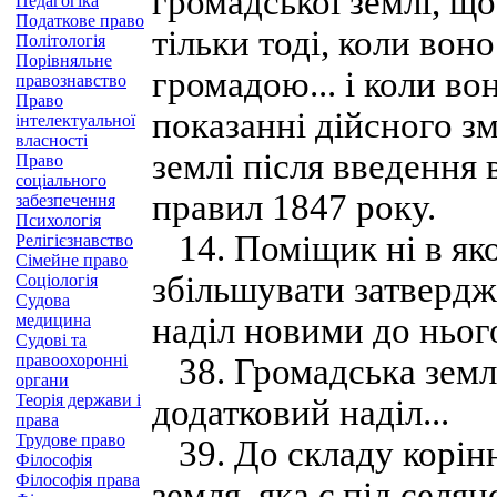
громадської землі, щ
Педагогіка
Податкове право
тільки тоді, коли вон
Політологія
Порівняльне
громадою... і коли в
правознавство
Право
показанні дійсного з
інтелектуальної
власності
землі після введення
Право
соціального
правил 1847 року.
забезпечення
Психологія
14. Поміщик ні в яко
Релігієзнавство
Сімейне право
збільшувати затвердж
Соціологія
Судова
медицина
наділ новими до нього
Судові та
правоохоронні
38. Громадська земля
органи
Теорія держави і
додатковий наділ...
права
Трудове право
39. До складу корінн
Філософія
Філософія права
земля, яка є під селя